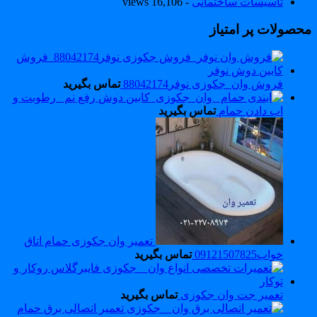
تاسیسات ساختمانی
- 16,106 views
حصولات پر امتیاز
فروش وان_جکوزی نوفر88042174
تماس بگیرید
رفع نم _رطوبت و
اب دادن حمام
تماس بگیرید
تعمیر وان جکوزی حمام اتاق
خواب09121507825
تماس بگیرید
تعمیر جت وان جکوزی
تماس بگیرید