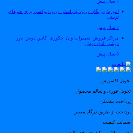
7 سال پیش
اموزش رایگان رزین پلی استر_رزین اپوکسی برای هنرهای
تزیینی
7 سال پیش
مراکز فروش_تعمیرات وان_جکوزی_کابین دوش_دور
دوشی_اتاق دوش
8 سال پیش
حویل اکسپرس
حویل فوری و سالم محصول
رداخت مطمئن
رداخت از طریق درگاه معتبر
مانت کیفیت
ضمین بالاترین کیفیت محصولات