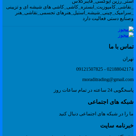
ستر_رزین اپوکسی_فایبرگلاس
نقاشی_کامپوزیت_ابستره_کاشی_کاشی های شیشه ای و تزیینی
سرامیک_چینی_شیشه_استیل_هنرهای تجسمی_نقاشی_هنر
صنایع دستی فعالیت دارد
ماس با ما
هران
02188042174 - 091215078
moraditrading@gmail.co
گویی 24 ساعته در تمام ساعات روز
بکه های اجتماعی
 را در شبکه های اجتماعی دنبال کنید
برنامه سایت