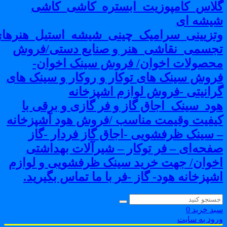
لاس_کامپوزیت_ابستره_کاشی_کاشی
یشه ای
تزیینی_سرامیک_چینی_شیشه_استیل_هنرهای
جسمی_نقاشی_هنر و صنایع دستی/فروش
حصولات اخوان/ فروش سینک اخوان-
روش سینک های توکار و روکار و سینک های
رانیتی -فروش لوازم اشپزخانه
ود_سینک_اجاق گاز و فر گازی و برقی با
یفیت وقیمت مناسب /فروش هود آشپزخانه
 سینک ظرفشویی -اجاق گاز فردار -گاز
فحه‌ای – فر توکار – شیرآلات بهداشتی
خوان/ جهت خرید سینک ظرفشویی و لوازم
شپزخانه هود- گاز -فر با ما تماس بگیرید.
بد خرید
0
رود به سایت