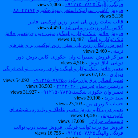
فرنگی والهنگ۰۹۱۲۱۵۰۷۸۲۵
- 5,006 views
فروش کاشی_سرامیک استخر ,سونا,جکوزی۸۸۰۴۲۱۷۴
-
5,136 views
قالب سایت رزین پلی استر_رزین اپوکسی_فایبر
گلاس_کامپوزیت رونمایی شد
- 4,450 views
فروش فلاش تانک توکار_والهنگ(زمینی_دیواری),تعمیر فلاش
تانک توکار_والهنگ
- 10,487 views
اموزش رایگان رزین پلی استر_رزین اپوکسی برای هنرهای
تزیینی
- 2,460 views
مراکز فروش_تعمیرات وان_جکوزی_کابین دوش_دور
دوشی_اتاق دوش
- 4,516 views
/تعمیر فلاش تانک توکار والهنگ دیواری_زمینی _ توالت فرنگی
دیواری
- 67,123 views
تعمیر اتصالی برق وان جکوزی۰۹۱۲۱۵۰۷۸۲۵
- 54,092 views
پارتیشن حمام تجریش ۲۲۴۲۰۴۶۰
- 36,503 views
تعمیر وان جکوزی شکسته۰۹۱۲۱۵۰۷۸۲۵
- 31,927 views
سبد خرید
- 29,108 views
حساب کاربری من
- 23,103 views
تعمیر درب کابین دوش-تعمیر غلطک و ریل درب شیشه ای
کابین دوش
- 19,436 views
تاسیسات حرارتی
- 17,009 views
فروش پیچ درب توالت فرنگی_فروش بست درب توالت
فرنگی والهنگ۰۹۱۲۱۵۰۷۸۲۵
- 16,755 views