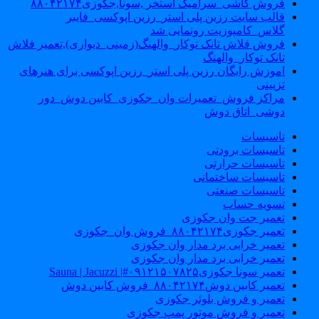
فروش کاشی_سرامیک استخر ,سونا,جکوزی۸۸۰۴۲۱۷۴
قالب سایت رزین پلی استر_رزین اپوکسی_فایبر
گلاس_کامپوزیت رونمایی شد
فروش فلاش تانک توکار_والهنگ(زمینی_دیواری),تعمیر فلاش
تانک توکار_والهنگ
اموزش رایگان رزین پلی استر_رزین اپوکسی برای هنرهای
تزیینی
مراکز فروش_تعمیرات وان_جکوزی_کابین دوش_دور
دوشی_اتاق دوش
تاسیسات
تاسیسات برودتی
تاسیسات حرارتی
تاسیسات ساختمانی
تاسیسات صنعتی
تسویه حساب
تعمیر جت وان جکوزی
تعمیر جکوزی۸۸۰۴۲۱۷۴_فروش وان_جکوزی
تعمیر خرابی برد مدار وان جکوزی
تعمیر خرابی برد مدار وان جکوزی
تعمیر سونا جکوزی۰۹۱۲۱۵۰۷۸۲۵#| Sauna | Jacuzzi
تعمیر کابین دوش۸۸۰۴۲۱۷۴_فروش کابین دوش
تعمیر و فروش بلوئر جکوزی
تعمیر و فروش موتور پمپ جکوزی