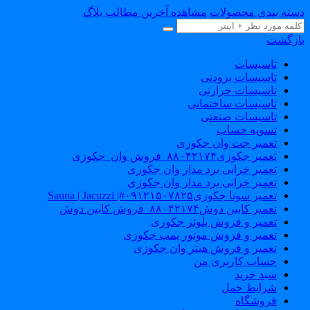
سته بندی محصولات
مشاهده آخرین مطالب بلاگ
ازگشت
تاسیسات
تاسیسات برودتی
تاسیسات حرارتی
تاسیسات ساختمانی
تاسیسات صنعتی
تسویه حساب
تعمیر جت وان جکوزی
تعمیر جکوزی۸۸۰۴۲۱۷۴_فروش وان_جکوزی
تعمیر خرابی برد مدار وان جکوزی
تعمیر خرابی برد مدار وان جکوزی
تعمیر سونا جکوزی۰۹۱۲۱۵۰۷۸۲۵#| Sauna | Jacuzzi
تعمیر کابین دوش۸۸۰۴۲۱۷۴_فروش کابین دوش
تعمیر و فروش بلوئر جکوزی
تعمیر و فروش موتور پمپ جکوزی
تعمیر و فروش هیتر وان جکوزی
حساب کاربری من
سبد خرید
شرایط حمل
فروشگاه