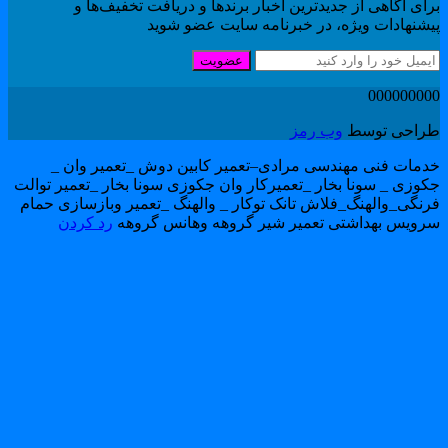
ای آگاهی از جدیدترین اخبار برندها و دریافت تخفیف‌ها و
یشنهادات ویژه، در خبرنامه سایت عضو شوید
عضویت
00000000
راحی توسط
وب رمز
دمات فنی مهندسی مرادی–تعمیر کابین دوش _تعمیر وان _
کوزی _ سونا بخار _تعمیرکار وان جکوزی سونا بخار _تعمیر توالت
رنگی_والهنگ_فلاش تانک توکار _ والهنگ _تعمیر وبازسازی حمام
رویس بهداشتی تعمیر شیر گروهه وهانس گروهه
رد کردن