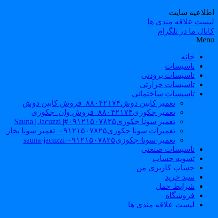
طلاعیه سایت
یست علاقه مندی ها
نال ما در تلگرام
Men
خانه
تاسیسات
تاسیسات برودتی
تاسیسات حرارتی
تاسیسات ساختمانی
تعمیر کابین دوش۸۸۰۴۲۱۷۴_فروش کابین دوش
تعمیر جکوزی۸۸۰۴۲۱۷۴_فروش وان_جکوزی
تعمیر سونا جکوزی۰۹۱۲۱۵۰۷۸۲۵#| Sauna | Jacuzzi
تعمیرات سونا جکوزی۰۹۱۲۱۵۰۷۸۲۵_تعمیر سونا بخار
تعمیر-سونا-جکوزی۰۹۱۲۱۵۰۷۸۲۵-sauna-jacuzzi
تاسیسات صنعتی
تسویه حساب
حساب کاربری من
سبد خرید
شرایط حمل
فروشگاه
لیست علاقه مندی ها