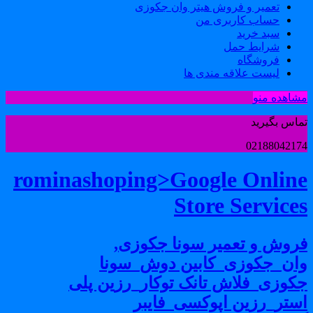
تعمیر و فروش هیتر وان جکوزی
حساب کاربری من
سبد خرید
شرایط حمل
فروشگاه
لیست علاقه مندی ها
شاهده منو
ماس بگیرید
0218804217
rominashoping>Google Onlin
Store Service
روش و تعمیر سونا جکوزی,
ان_جکوزی_کابین دوش_سونا
کوزی_فلاش تانک توکار_رزین پلی
ستر_رزین اپوکسی_فایبر