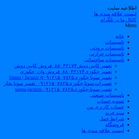
طلاعیه سایت
یست علاقه مندی ها
نال ما در تلگرام
Men
خانه
تاسیسات
تاسیسات برودتی
تاسیسات حرارتی
تاسیسات ساختمانی
تعمیر کابین دوش۸۸۰۴۲۱۷۴_فروش کابین دوش
تعمیر جکوزی۸۸۰۴۲۱۷۴_فروش وان_جکوزی
تعمیر سونا جکوزی۰۹۱۲۱۵۰۷۸۲۵#| Sauna | Jacuzzi
تعمیرات سونا جکوزی۰۹۱۲۱۵۰۷۸۲۵_تعمیر سونا بخار
تعمیر-سونا-جکوزی۰۹۱۲۱۵۰۷۸۲۵-sauna-jacuzzi
تاسیسات صنعتی
تسویه حساب
حساب کاربری من
سبد خرید
شرایط حمل
فروشگاه
لیست علاقه مندی ها