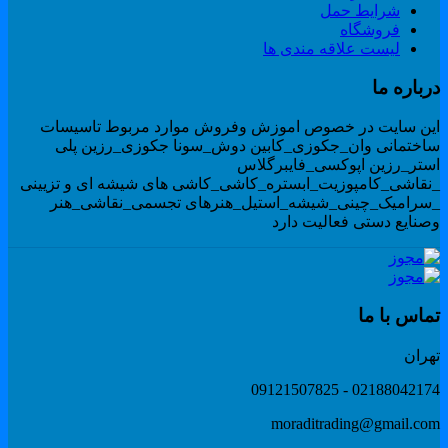
شرایط حمل
فروشگاه
لیست علاقه مندی ها
رباره ما
ین سایت در خصوص اموزش وفروش موارد مربوط تاسیسات
اختمانی وان_جکوزی_کابین دوش_سونا جکوزی_رزین پلی
ستر_رزین اپوکسی_فایبرگلاس
نقاشی_کامپوزیت_ابستره_کاشی_کاشی های شیشه ای و تزیینی
سرامیک_چینی_شیشه_استیل_هنرهای تجسمی_نقاشی_هنر
صنایع دستی فعالیت دارد
ماس با ما
هران
02188042174 - 091215078
moraditrading@gmail.co