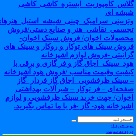
لاس_کامپوزیت_ابستره_کاشی_کاشی
یشه ای
تزیینی_سرامیک_چینی_شیشه_استیل_هنرهای
جسمی_نقاشی_هنر و صنایع دستی/فروش
حصولات اخوان/ فروش سینک اخوان-
روش سینک های توکار و روکار و سینک های
رانیتی -فروش لوازم اشپزخانه
ود_سینک_اجاق گاز و فر گازی و برقی با
یفیت وقیمت مناسب /فروش هود آشپزخانه
 سینک ظرفشویی -اجاق گاز فردار -گاز
فحه‌ای – فر توکار – شیرآلات بهداشتی
خوان/ جهت خرید سینک ظرفشویی و لوازم
شپزخانه هود- گاز -فر با ما تماس بگیرید.
بد خرید
0
رود به سایت