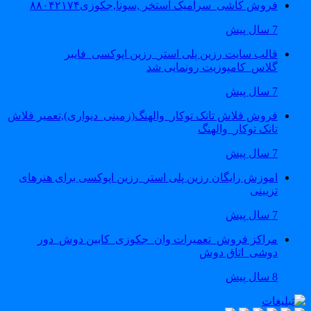
فروش کاشی_سرامیک استخر ,سونا,جکوزی۸۸۰۴۲۱۷۴
7 سال پیش
قالب سایت رزین پلی استر_رزین اپوکسی_فایبر
گلاس_کامپوزیت رونمایی شد
7 سال پیش
فروش فلاش تانک توکار_والهنگ(زمینی_دیواری),تعمیر فلاش
تانک توکار_والهنگ
7 سال پیش
اموزش رایگان رزین پلی استر_رزین اپوکسی برای هنرهای
تزیینی
7 سال پیش
مراکز فروش_تعمیرات وان_جکوزی_کابین دوش_دور
دوشی_اتاق دوش
8 سال پیش