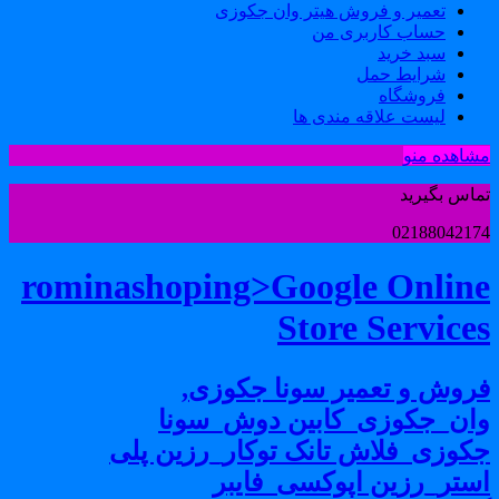
تعمیر و فروش هیتر وان جکوزی
حساب کاربری من
سبد خرید
شرایط حمل
فروشگاه
لیست علاقه مندی ها
شاهده منو
ماس بگیرید
0218804217
rominashoping>Google Onlin
Store Service
روش و تعمیر سونا جکوزی,
ان_جکوزی_کابین دوش_سونا
کوزی_فلاش تانک توکار_رزین پلی
ستر_رزین اپوکسی_فایبر