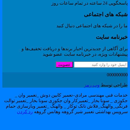
گویی 24 ساعته در تمام ساعات روز
بکه های اجتماعی
 را در شبکه های اجتماعی دنبال کنید
برنامه سایت
ای آگاهی از جدیدترین اخبار برندها و دریافت تخفیف‌ها و
یشنهادات ویژه، در خبرنامه سایت عضو شوید
عضویت
00000000
راحی توسط
وب رمز
دمات فنی مهندسی مرادی–تعمیر کابین دوش _تعمیر وان _
کوزی _ سونا بخار _تعمیرکار وان جکوزی سونا بخار _تعمیر توالت
رنگی_والهنگ_فلاش تانک توکار _ والهنگ _تعمیر وبازسازی حمام
رویس بهداشتی تعمیر شیر گروهه وهانس گروهه
رد کردن