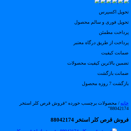
حویل اکسپرس
حویل فوری و سالم محصول
رداخت مطمئن
رداخت از طریق درگاه معتبر
مانت کیفیت
ضمین بالاترین کیفیت محصولات
مانت بازگشت
گشت 7 روزه محصول
انه
/ محصولات برچسب خورده “فروش قرص کلر استخر
88042174
وش قرص کلر استخر 88042174