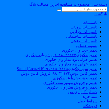
سته بندی محصولات
مشاهده آخرین مطالب بلاگ
ازگشت
تاسیسات
تاسیسات برودتی
تاسیسات حرارتی
تاسیسات ساختمانی
تاسیسات صنعتی
تسویه حساب
تعمیر جت وان جکوزی
تعمیر جکوزی۸۸۰۴۲۱۷۴_فروش وان_جکوزی
تعمیر خرابی برد مدار وان جکوزی
تعمیر خرابی برد مدار وان جکوزی
تعمیر سونا جکوزی۰۹۱۲۱۵۰۷۸۲۵#| Sauna | Jacuzzi
تعمیر کابین دوش۸۸۰۴۲۱۷۴_فروش کابین دوش
تعمیر و فروش بلوئر جکوزی
تعمیر و فروش موتور پمپ جکوزی
تعمیر و فروش هیتر وان جکوزی
حساب کاربری من
سبد خرید
شرایط حمل
فروشگاه