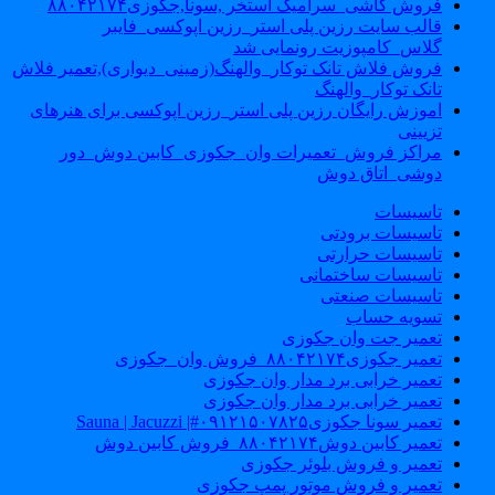
فروش کاشی_سرامیک استخر ,سونا,جکوزی۸۸۰۴۲۱۷۴
قالب سایت رزین پلی استر_رزین اپوکسی_فایبر
گلاس_کامپوزیت رونمایی شد
فروش فلاش تانک توکار_والهنگ(زمینی_دیواری),تعمیر فلاش
تانک توکار_والهنگ
اموزش رایگان رزین پلی استر_رزین اپوکسی برای هنرهای
تزیینی
مراکز فروش_تعمیرات وان_جکوزی_کابین دوش_دور
دوشی_اتاق دوش
تاسیسات
تاسیسات برودتی
تاسیسات حرارتی
تاسیسات ساختمانی
تاسیسات صنعتی
تسویه حساب
تعمیر جت وان جکوزی
تعمیر جکوزی۸۸۰۴۲۱۷۴_فروش وان_جکوزی
تعمیر خرابی برد مدار وان جکوزی
تعمیر خرابی برد مدار وان جکوزی
تعمیر سونا جکوزی۰۹۱۲۱۵۰۷۸۲۵#| Sauna | Jacuzzi
تعمیر کابین دوش۸۸۰۴۲۱۷۴_فروش کابین دوش
تعمیر و فروش بلوئر جکوزی
تعمیر و فروش موتور پمپ جکوزی