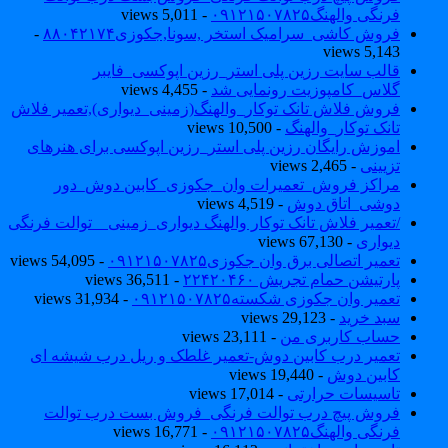
فرنگی والهنگ۰۹۱۲۱۵۰۷۸۲۵
- 5,011 views
فروش کاشی_سرامیک استخر ,سونا,جکوزی۸۸۰۴۲۱۷۴
-
5,143 views
قالب سایت رزین پلی استر_رزین اپوکسی_فایبر
گلاس_کامپوزیت رونمایی شد
- 4,455 views
فروش فلاش تانک توکار_والهنگ(زمینی_دیواری),تعمیر فلاش
تانک توکار_والهنگ
- 10,500 views
اموزش رایگان رزین پلی استر_رزین اپوکسی برای هنرهای
تزیینی
- 2,465 views
مراکز فروش_تعمیرات وان_جکوزی_کابین دوش_دور
دوشی_اتاق دوش
- 4,519 views
/تعمیر فلاش تانک توکار والهنگ دیواری_زمینی _ توالت فرنگی
دیواری
- 67,130 views
تعمیر اتصالی برق وان جکوزی۰۹۱۲۱۵۰۷۸۲۵
- 54,095 views
پارتیشن حمام تجریش ۲۲۴۲۰۴۶۰
- 36,511 views
تعمیر وان جکوزی شکسته۰۹۱۲۱۵۰۷۸۲۵
- 31,934 views
سبد خرید
- 29,123 views
حساب کاربری من
- 23,111 views
تعمیر درب کابین دوش-تعمیر غلطک و ریل درب شیشه ای
کابین دوش
- 19,440 views
تاسیسات حرارتی
- 17,014 views
فروش پیچ درب توالت فرنگی_فروش بست درب توالت
فرنگی والهنگ۰۹۱۲۱۵۰۷۸۲۵
- 16,771 views