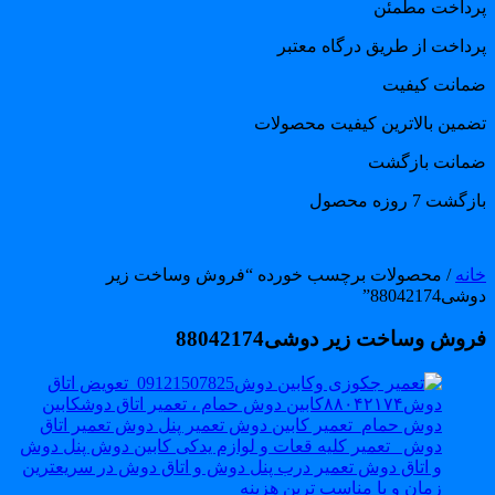
رداخت مطمئن
رداخت از طریق درگاه معتبر
مانت کیفیت
ضمین بالاترین کیفیت محصولات
مانت بازگشت
گشت 7 روزه محصول
انه
/ محصولات برچسب خورده “فروش وساخت زیر
ی88042174”
روش وساخت زیر دوشی88042174