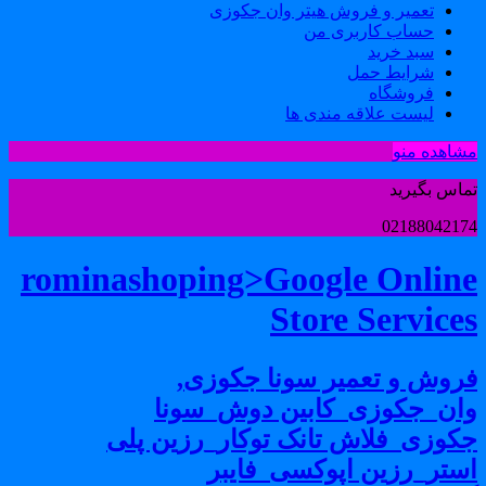
تعمیر و فروش هیتر وان جکوزی
حساب کاربری من
سبد خرید
شرایط حمل
فروشگاه
لیست علاقه مندی ها
شاهده منو
ماس بگیرید
0218804217
rominashoping>Google Onlin
Store Service
روش و تعمیر سونا جکوزی,
ان_جکوزی_کابین دوش_سونا
کوزی_فلاش تانک توکار_رزین پلی
ستر_رزین اپوکسی_فایبر