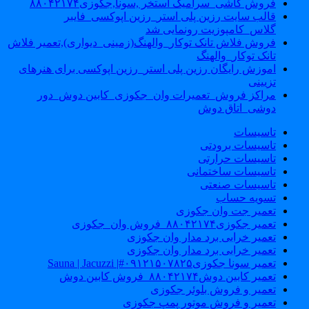
فروش کاشی_سرامیک استخر ,سونا,جکوزی۸۸۰۴۲۱۷۴
قالب سایت رزین پلی استر_رزین اپوکسی_فایبر
گلاس_کامپوزیت رونمایی شد
فروش فلاش تانک توکار_والهنگ(زمینی_دیواری),تعمیر فلاش
تانک توکار_والهنگ
اموزش رایگان رزین پلی استر_رزین اپوکسی برای هنرهای
تزیینی
مراکز فروش_تعمیرات وان_جکوزی_کابین دوش_دور
دوشی_اتاق دوش
تاسیسات
تاسیسات برودتی
تاسیسات حرارتی
تاسیسات ساختمانی
تاسیسات صنعتی
تسویه حساب
تعمیر جت وان جکوزی
تعمیر جکوزی۸۸۰۴۲۱۷۴_فروش وان_جکوزی
تعمیر خرابی برد مدار وان جکوزی
تعمیر خرابی برد مدار وان جکوزی
تعمیر سونا جکوزی۰۹۱۲۱۵۰۷۸۲۵#| Sauna | Jacuzzi
تعمیر کابین دوش۸۸۰۴۲۱۷۴_فروش کابین دوش
تعمیر و فروش بلوئر جکوزی
تعمیر و فروش موتور پمپ جکوزی