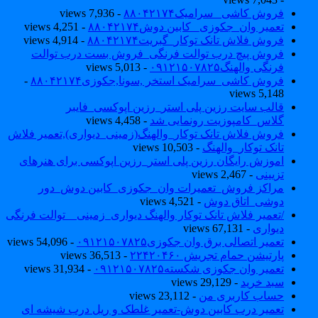
فروش کاشی _سرامیک۸۸۰۴۲۱۷۴
- 7,936 views
تعمیر وان_جکوزی_ کابین دوش۸۸۰۴۲۱۷۴
- 4,251 views
فروش فلاش تانک توکار_گبریت۸۸۰۴۲۱۷۴
- 4,914 views
فروش پیچ درب توالت فرنگی_فروش بست درب توالت
فرنگی والهنگ۰۹۱۲۱۵۰۷۸۲۵
- 5,013 views
فروش کاشی_سرامیک استخر ,سونا,جکوزی۸۸۰۴۲۱۷۴
-
5,148 views
قالب سایت رزین پلی استر_رزین اپوکسی_فایبر
گلاس_کامپوزیت رونمایی شد
- 4,458 views
فروش فلاش تانک توکار_والهنگ(زمینی_دیواری),تعمیر فلاش
تانک توکار_والهنگ
- 10,503 views
اموزش رایگان رزین پلی استر_رزین اپوکسی برای هنرهای
تزیینی
- 2,467 views
مراکز فروش_تعمیرات وان_جکوزی_کابین دوش_دور
دوشی_اتاق دوش
- 4,521 views
/تعمیر فلاش تانک توکار والهنگ دیواری_زمینی _ توالت فرنگی
دیواری
- 67,131 views
تعمیر اتصالی برق وان جکوزی۰۹۱۲۱۵۰۷۸۲۵
- 54,096 views
پارتیشن حمام تجریش ۲۲۴۲۰۴۶۰
- 36,513 views
تعمیر وان جکوزی شکسته۰۹۱۲۱۵۰۷۸۲۵
- 31,934 views
سبد خرید
- 29,129 views
حساب کاربری من
- 23,112 views
تعمیر درب کابین دوش-تعمیر غلطک و ریل درب شیشه ای