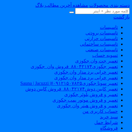
سته بندی محصولات
مشاهده آخرین مطالب بلاگ
ازگشت
تاسیسات
تاسیسات برودتی
تاسیسات حرارتی
تاسیسات ساختمانی
تاسیسات صنعتی
تسویه حساب
تعمیر جت وان جکوزی
تعمیر جکوزی۸۸۰۴۲۱۷۴_فروش وان_جکوزی
تعمیر خرابی برد مدار وان جکوزی
تعمیر خرابی برد مدار وان جکوزی
تعمیر سونا جکوزی۰۹۱۲۱۵۰۷۸۲۵#| Sauna | Jacuzzi
تعمیر کابین دوش۸۸۰۴۲۱۷۴_فروش کابین دوش
تعمیر و فروش بلوئر جکوزی
تعمیر و فروش موتور پمپ جکوزی
تعمیر و فروش هیتر وان جکوزی
حساب کاربری من
سبد خرید
شرایط حمل
فروشگاه