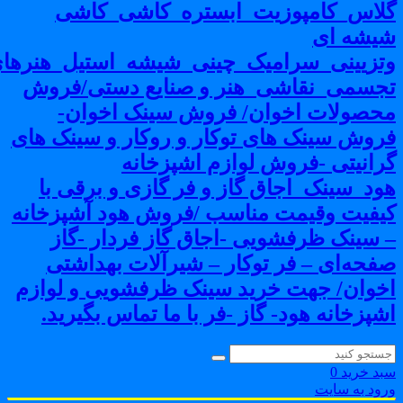
لاس_کامپوزیت_ابستره_کاشی_کاشی
یشه ای
تزیینی_سرامیک_چینی_شیشه_استیل_هنرهای
جسمی_نقاشی_هنر و صنایع دستی/فروش
حصولات اخوان/ فروش سینک اخوان-
روش سینک های توکار و روکار و سینک های
رانیتی -فروش لوازم اشپزخانه
ود_سینک_اجاق گاز و فر گازی و برقی با
یفیت وقیمت مناسب /فروش هود آشپزخانه
 سینک ظرفشویی -اجاق گاز فردار -گاز
فحه‌ای – فر توکار – شیرآلات بهداشتی
خوان/ جهت خرید سینک ظرفشویی و لوازم
شپزخانه هود- گاز -فر با ما تماس بگیرید.
بد خرید
0
رود به سایت