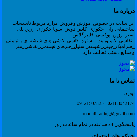
رباره ما
ین سایت در خصوص اموزش وفروش موارد مربوط تاسیسات
اختمانی وان_جکوزی_کابین دوش_سونا جکوزی_رزین پلی
ستر_رزین اپوکسی_فایبرگلاس
نقاشی_کامپوزیت_ابستره_کاشی_کاشی های شیشه ای و تزیینی
سرامیک_چینی_شیشه_استیل_هنرهای تجسمی_نقاشی_هنر
صنایع دستی فعالیت دارد
ماس با ما
هران
02188042174 - 091215078
moraditrading@gmail.co
گویی 24 ساعته در تمام ساعات روز
بکه های اجتماعی