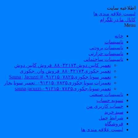
طلاعیه سایت
یست علاقه مندی ها
نال ما در تلگرام
Men
خانه
تاسیسات
تاسیسات برودتی
تاسیسات حرارتی
تاسیسات ساختمانی
تعمیر کابین دوش۸۸۰۴۲۱۷۴_فروش کابین دوش
تعمیر جکوزی۸۸۰۴۲۱۷۴_فروش وان_جکوزی
تعمیر سونا جکوزی۰۹۱۲۱۵۰۷۸۲۵#| Sauna | Jacuzzi
تعمیرات سونا جکوزی۰۹۱۲۱۵۰۷۸۲۵_تعمیر سونا بخار
تعمیر-سونا-جکوزی۰۹۱۲۱۵۰۷۸۲۵-sauna-jacuzzi
تاسیسات صنعتی
تسویه حساب
حساب کاربری من
سبد خرید
شرایط حمل
فروشگاه
لیست علاقه مندی ها