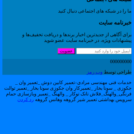
 را در شبکه های اجتماعی دنبال کنید
برنامه سایت
ای آگاهی از جدیدترین اخبار برندها و دریافت تخفیف‌ها و
یشنهادات ویژه، در خبرنامه سایت عضو شوید
عضویت
00000000
راحی توسط
وب رمز
دمات فنی مهندسی مرادی–تعمیر کابین دوش _تعمیر وان _
کوزی _ سونا بخار _تعمیرکار وان جکوزی سونا بخار _تعمیر توالت
رنگی_والهنگ_فلاش تانک توکار _ والهنگ _تعمیر وبازسازی حمام
رویس بهداشتی تعمیر شیر گروهه وهانس گروهه
رد کردن