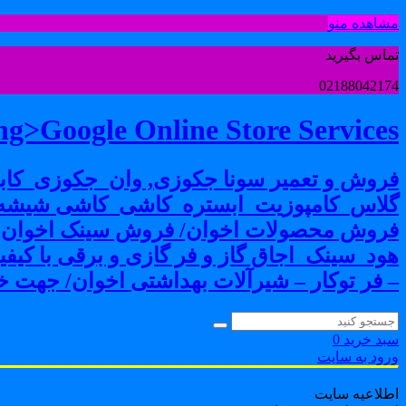
مشاهده منو
تماس بگیرید
02188042174
g>Google Online Store Services
فروش و تعمیر سونا جکوزی, وان_جکوزی_کابی
گلاس_کامپوزیت_ابستره_کاشی_کاشی شیشه ا
فروش محصولات اخوان/ فروش سینک اخوان-فرو
هود_سینک_اجاق گاز و فر گازی و برقی با کی
– فر توکار – شیرآلات بهداشتی اخوان/ جهت خر
سبد خرید
0
ورود به سایت
اطلاعیه سایت