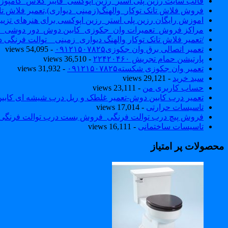
قالب سایت رزین پلی استر_رزین اپوکسی_فایبر گلاس_کامپوز
فروش فلاش تانک توکار_والهنگ(زمینی_دیواری),تعمیر فلاش تان
اموزش رایگان رزین پلی استر_رزین اپوکسی برای هنرهای تزیی
مراکز فروش_تعمیرات وان_جکوزی_کابین دوش_دور دوشی_ا
/تعمیر فلاش تانک توکار والهنگ دیواری_زمینی _ توالت فرنگی د
تعمیر اتصالی برق وان جکوزی۰۹۱۲۱۵۰۷۸۲۵
- 54,095 views
پارتیشن حمام تجریش ۲۲۴۲۰۴۶۰
- 36,510 views
تعمیر وان جکوزی شکسته۰۹۱۲۱۵۰۷۸۲۵
- 31,932 views
سبد خرید
- 29,121 views
حساب کاربری من
- 23,111 views
تعمیر درب کابین دوش-تعمیر غلطک و ریل درب شیشه ای کاب
تاسیسات حرارتی
- 17,014 views
فروش پیچ درب توالت فرنگی_فروش بست درب توالت فرنگی والهنگ۷۸۲۵
تاسیسات ساختمانی
- 16,111 views
محصولات پر امتیاز