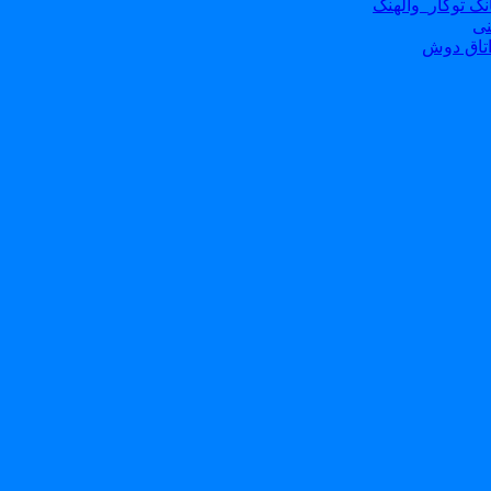
ک توکار_والهنگ
نی
تاق دوش