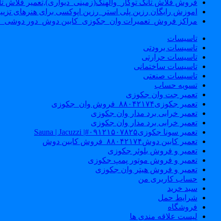
فروش فلاش تانک توکار_والهنگ(زمینی_دیواری),تعمیر فلاش تان
اموزش رایگان رزین پلی استر_رزین اپوکسی برای هنرهای تزیی
مراکز فروش_تعمیرات وان_جکوزی_کابین دوش_دور دوشی_ا
تاسیسات
تاسیسات برودتی
تاسیسات حرارتی
تاسیسات ساختمانی
تاسیسات صنعتی
تسویه حساب
تعمیر جت وان جکوزی
تعمیر جکوزی۸۸۰۴۲۱۷۴_فروش وان_جکوزی
تعمیر خرابی برد مدار وان جکوزی
تعمیر خرابی برد مدار وان جکوزی
تعمیر سونا جکوزی۰۹۱۲۱۵۰۷۸۲۵#| Sauna | Jacuzzi
تعمیر کابین دوش۸۸۰۴۲۱۷۴_فروش کابین دوش
تعمیر و فروش بلوئر جکوزی
تعمیر و فروش موتور پمپ جکوزی
تعمیر و فروش هیتر وان جکوزی
حساب کاربری من
سبد خرید
شرایط حمل
فروشگاه
لیست علاقه مندی ها