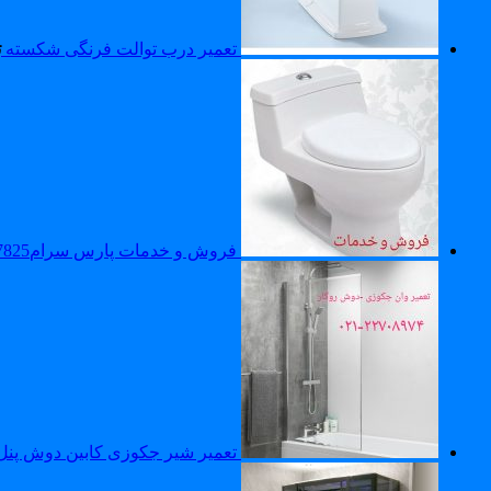
تعمیر درب توالت فرنگی شکسته
ت
فروش و خدمات پارس سرام09121507825_تعمیر پارس سرام
تعمیر شیر جکوزی کابین دوش پن