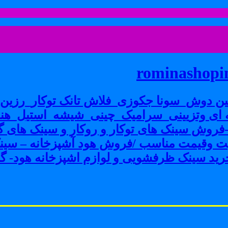
rominashopin
ن دوش_سونا جکوزی_فلاش تانک توکار_رزین پ
ی وتزیینی_سرامیک_چینی_شیشه_استیل_هنر
ش سینک های توکار و روکار و سینک های گرا
فیت وقیمت مناسب /فروش هود آشپزخانه – سین
ید سینک ظرفشویی و لوازم اشپزخانه هود- گاز 