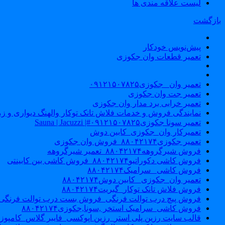
لیست علاقه مندی ها
بازگشت
پیش‌نویس خودکار
تعمیر قطعات وان جکوزی
تعمیر وان _جکوزی۰۹۱۲۱۵۰۷۸۲۵
تعمیر جت وان جکوزی
تعمیر خرابی برد مدار وان جکوزی
نمایندگی فروش و خدمات فلاش تانک توکار والهنگ دیواری و زمینی ۴۶۰
تعمیر سونا جکوزی۰۹۱۲۱۵۰۷۸۲۵#| Sauna | Jacuzzi
تعمیرکار وان_جکوزی_کابین دوش
تعمیر جکوزی۸۸۰۴۲۱۷۴_فروش وان جکوزی
فروش شیرگروهه۸۸۰۴۲۱۷۴_تعمیر شیرگروهه
فروش کاشی دکوراتیو۸۸۰۴۲۱۷۴_فروش کاشی بین کابینتی
فروش کاشی _سرامیک۸۸۰۴۲۱۷۴
تعمیر وان_جکوزی_ کابین دوش۸۸۰۴۲۱۷۴
فروش فلاش تانک توکار_گبریت۸۸۰۴۲۱۷۴
فروش پیچ درب توالت فرنگی_فروش بست درب توالت فرنگی والهنگ۷۸۲۵
فروش کاشی_سرامیک استخر ,سونا,جکوزی۸۸۰۴۲۱۷۴
قالب سایت رزین پلی استر_رزین اپوکسی_فایبر گلاس_کامپوز