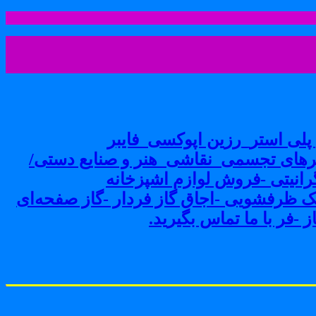
لی استر_رزین اپوکسی_فایبر
های تجسمی_نقاشی_هنر و صنایع دستی/
نیتی -فروش لوازم اشپزخانه
ک ظرفشویی -اجاق گاز فردار -گاز صفحه‌ای
-فر با ما تماس بگیرید.