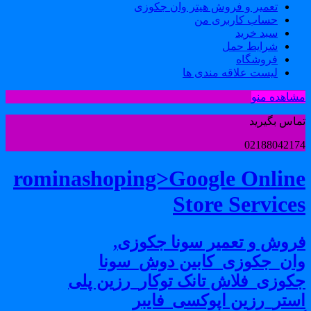
تعمیر و فروش هیتر وان جکوزی
حساب کاربری من
سبد خرید
شرایط حمل
فروشگاه
لیست علاقه مندی ها
شاهده منو
ماس بگیرید
0218804217
rominashoping>Google Onlin
Store Service
روش و تعمیر سونا جکوزی,
ان_جکوزی_کابین دوش_سونا
کوزی_فلاش تانک توکار_رزین پلی
ستر_رزین اپوکسی_فایبر