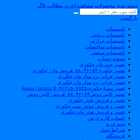
سته بندی محصولات
مشاهده آخرین مطالب بلاگ
ازگشت
تاسیسات
تاسیسات برودتی
تاسیسات حرارتی
تاسیسات ساختمانی
تاسیسات صنعتی
تسویه حساب
تعمیر جت وان جکوزی
تعمیر جکوزی۸۸۰۴۲۱۷۴_فروش وان_جکوزی
تعمیر خرابی برد مدار وان جکوزی
تعمیر خرابی برد مدار وان جکوزی
تعمیر سونا جکوزی۰۹۱۲۱۵۰۷۸۲۵#| Sauna | Jacuzzi
تعمیر کابین دوش۸۸۰۴۲۱۷۴_فروش کابین دوش
تعمیر و فروش بلوئر جکوزی
تعمیر و فروش موتور پمپ جکوزی
تعمیر و فروش هیتر وان جکوزی
حساب کاربری من
سبد خرید
شرایط حمل
فروشگاه