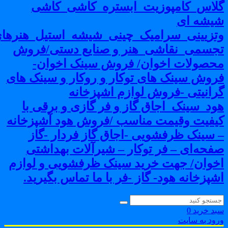
لاس_کامپوزیت_ابستره_کاشی_کاشی
یشه ای
تزیینی_سرامیک_چینی_شیشه_استیل_هنرهای
جسمی_نقاشی_هنر و صنایع دستی/فروش
حصولات اخوان/ فروش سینک اخوان-
روش سینک های توکار و روکار و سینک های
رانیتی -فروش لوازم اشپزخانه
ود_سینک_اجاق گاز و فر گازی و برقی با
یفیت وقیمت مناسب /فروش هود آشپزخانه
 سینک ظرفشویی -اجاق گاز فردار -گاز
فحه‌ای – فر توکار – شیرآلات بهداشتی
خوان/ جهت خرید سینک ظرفشویی و لوازم
شپزخانه هود- گاز -فر با ما تماس بگیرید.
بد خرید
0
رود به سایت