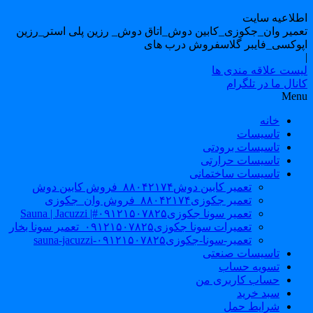
طلاعیه سایت
عمیر وان_جکوزی_کابین دوش_اتاق دوش_ رزین پلی استر_رزین
پوکسی_فایبر گلاسفروش درب های فرنگی رزین
یست علاقه مندی ها
نال ما در تلگرام
Men
خانه
تاسیسات
تاسیسات برودتی
تاسیسات حرارتی
تاسیسات ساختمانی
تعمیر کابین دوش۸۸۰۴۲۱۷۴_فروش کابین دوش
تعمیر جکوزی۸۸۰۴۲۱۷۴_فروش وان_جکوزی
تعمیر سونا جکوزی۰۹۱۲۱۵۰۷۸۲۵#| Sauna | Jacuzzi
تعمیرات سونا جکوزی۰۹۱۲۱۵۰۷۸۲۵_تعمیر سونا بخار
تعمیر-سونا-جکوزی۰۹۱۲۱۵۰۷۸۲۵-sauna-jacuzzi
تاسیسات صنعتی
تسویه حساب
حساب کاربری من
سبد خرید
شرایط حمل