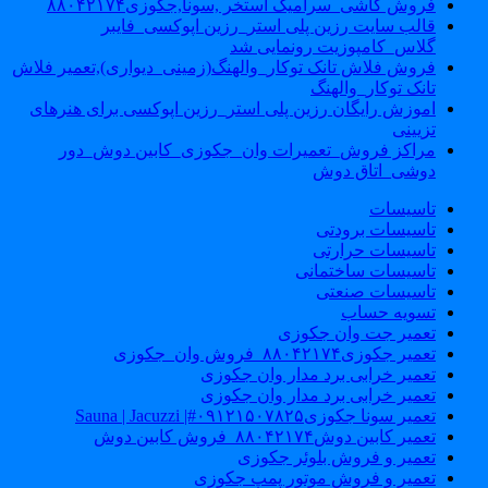
فروش کاشی_سرامیک استخر ,سونا,جکوزی۸۸۰۴۲۱۷۴
قالب سایت رزین پلی استر_رزین اپوکسی_فایبر
گلاس_کامپوزیت رونمایی شد
فروش فلاش تانک توکار_والهنگ(زمینی_دیواری),تعمیر فلاش
تانک توکار_والهنگ
اموزش رایگان رزین پلی استر_رزین اپوکسی برای هنرهای
تزیینی
مراکز فروش_تعمیرات وان_جکوزی_کابین دوش_دور
دوشی_اتاق دوش
تاسیسات
تاسیسات برودتی
تاسیسات حرارتی
تاسیسات ساختمانی
تاسیسات صنعتی
تسویه حساب
تعمیر جت وان جکوزی
تعمیر جکوزی۸۸۰۴۲۱۷۴_فروش وان_جکوزی
تعمیر خرابی برد مدار وان جکوزی
تعمیر خرابی برد مدار وان جکوزی
تعمیر سونا جکوزی۰۹۱۲۱۵۰۷۸۲۵#| Sauna | Jacuzzi
تعمیر کابین دوش۸۸۰۴۲۱۷۴_فروش کابین دوش
تعمیر و فروش بلوئر جکوزی
تعمیر و فروش موتور پمپ جکوزی