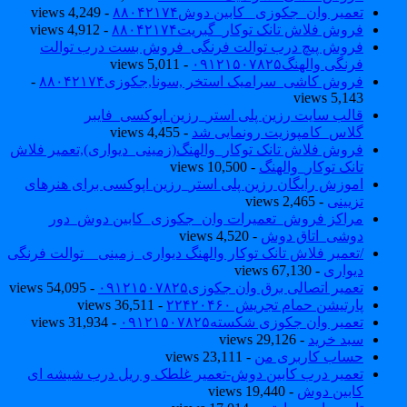
تعمیر وان_جکوزی_ کابین دوش۸۸۰۴۲۱۷۴
- 4,249 views
فروش فلاش تانک توکار_گبریت۸۸۰۴۲۱۷۴
- 4,912 views
فروش پیچ درب توالت فرنگی_فروش بست درب توالت
فرنگی والهنگ۰۹۱۲۱۵۰۷۸۲۵
- 5,011 views
فروش کاشی_سرامیک استخر ,سونا,جکوزی۸۸۰۴۲۱۷۴
-
5,143 views
قالب سایت رزین پلی استر_رزین اپوکسی_فایبر
گلاس_کامپوزیت رونمایی شد
- 4,455 views
فروش فلاش تانک توکار_والهنگ(زمینی_دیواری),تعمیر فلاش
تانک توکار_والهنگ
- 10,500 views
اموزش رایگان رزین پلی استر_رزین اپوکسی برای هنرهای
تزیینی
- 2,465 views
مراکز فروش_تعمیرات وان_جکوزی_کابین دوش_دور
دوشی_اتاق دوش
- 4,520 views
/تعمیر فلاش تانک توکار والهنگ دیواری_زمینی _ توالت فرنگی
دیواری
- 67,130 views
تعمیر اتصالی برق وان جکوزی۰۹۱۲۱۵۰۷۸۲۵
- 54,095 views
پارتیشن حمام تجریش ۲۲۴۲۰۴۶۰
- 36,511 views
تعمیر وان جکوزی شکسته۰۹۱۲۱۵۰۷۸۲۵
- 31,934 views
سبد خرید
- 29,126 views
حساب کاربری من
- 23,111 views
تعمیر درب کابین دوش-تعمیر غلطک و ریل درب شیشه ای
کابین دوش
- 19,440 views