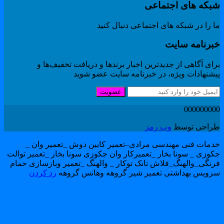
بکه های اجتماعی
 را در شبکه های اجتماعی دنبال کنید
برنامه سایت
ای آگاهی از جدیدترین اخبار برندها و دریافت تخفیف‌ها و
یشنهادات ویژه، در خبرنامه سایت عضو شوید
عضویت
00000000
راحی توسط
وب رمز
دمات فنی مهندسی مرادی–تعمیر کابین دوش _تعمیر وان _
کوزی _ سونا بخار _تعمیرکار وان جکوزی سونا بخار _تعمیر توالت
رنگی_والهنگ_فلاش تانک توکار _ والهنگ _تعمیر وبازسازی حمام
رویس بهداشتی تعمیر شیر گروهه وهانس گروهه
رد کردن