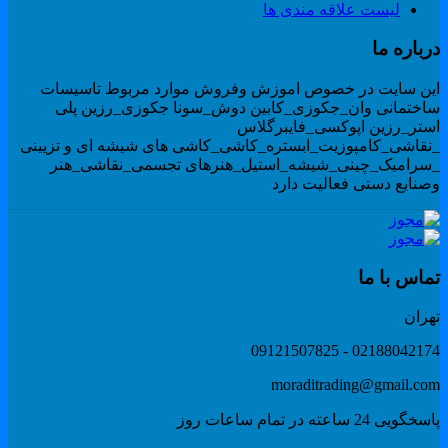
لیست علاقه مندی ها
رباره ما
ین سایت در خصوص اموزش وفروش موارد مربوط تاسیسات
اختمانی وان_جکوزی_کابین دوش_سونا جکوزی_رزین پلی
ستر_رزین اپوکسی_فایبرگلاس
نقاشی_کامپوزیت_ابستره_کاشی_کاشی های شیشه ای و تزیینی
سرامیک_چینی_شیشه_استیل_هنرهای تجسمی_نقاشی_هنر
صنایع دستی فعالیت دارد
ماس با ما
هران
02188042174 - 091215078
moraditrading@gmail.co
گویی 24 ساعته در تمام ساعات روز