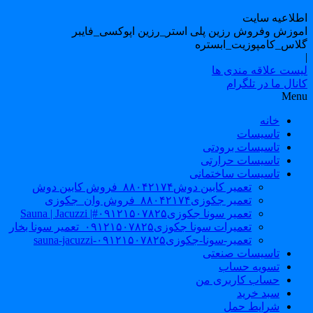
طلاعیه سایت
موزش وفروش رزین پلی استر_رزین اپوکسی_فایبر
لاس_کامپوزیت_ابستره
یست علاقه مندی ها
نال ما در تلگرام
Men
خانه
تاسیسات
تاسیسات برودتی
تاسیسات حرارتی
تاسیسات ساختمانی
تعمیر کابین دوش۸۸۰۴۲۱۷۴_فروش کابین دوش
تعمیر جکوزی۸۸۰۴۲۱۷۴_فروش وان_جکوزی
تعمیر سونا جکوزی۰۹۱۲۱۵۰۷۸۲۵#| Sauna | Jacuzzi
تعمیرات سونا جکوزی۰۹۱۲۱۵۰۷۸۲۵_تعمیر سونا بخار
تعمیر-سونا-جکوزی۰۹۱۲۱۵۰۷۸۲۵-sauna-jacuzzi
تاسیسات صنعتی
تسویه حساب
حساب کاربری من
سبد خرید
شرایط حمل