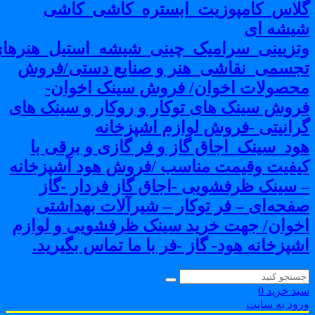
لاس_کامپوزیت_ابستره_کاشی_کاشی
یشه ای
تزیینی_سرامیک_چینی_شیشه_استیل_هنرهای
جسمی_نقاشی_هنر و صنایع دستی/فروش
حصولات اخوان/ فروش سینک اخوان-
روش سینک های توکار و روکار و سینک های
رانیتی -فروش لوازم اشپزخانه
ود_سینک_اجاق گاز و فر گازی و برقی با
یفیت وقیمت مناسب /فروش هود آشپزخانه
 سینک ظرفشویی -اجاق گاز فردار -گاز
فحه‌ای – فر توکار – شیرآلات بهداشتی
خوان/ جهت خرید سینک ظرفشویی و لوازم
شپزخانه هود- گاز -فر با ما تماس بگیرید.
بد خرید
0
رود به سایت