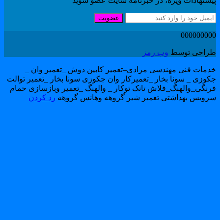
یشنهادات ویژه، در خبرنامه سایت عضو شوید
عضویت
00000000
راحی توسط
وب رمز
دمات فنی مهندسی مرادی–تعمیر کابین دوش _تعمیر وان _
کوزی _ سونا بخار _تعمیرکار وان جکوزی سونا بخار _تعمیر توالت
رنگی_والهنگ_فلاش تانک توکار _ والهنگ _تعمیر وبازسازی حمام
رویس بهداشتی تعمیر شیر گروهه وهانس گروهه
رد کردن