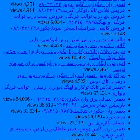
تعمیر وان_جکوزی_ کابین دوش۸۸۰۴۲۱۷۴
- 4,251 views
فروش فلاش تانک توکار_گبریت۸۸۰۴۲۱۷۴
- 4,914 views
فروش پیچ درب توالت فرنگی_فروش بست درب توالت
فرنگی والهنگ۰۹۱۲۱۵۰۷۸۲۵
- 5,014 views
فروش کاشی_سرامیک استخر ,سونا,جکوزی۸۸۰۴۲۱۷۴
-
5,148 views
قالب سایت رزین پلی استر_رزین اپوکسی_فایبر
گلاس_کامپوزیت رونمایی شد
- 4,458 views
فروش فلاش تانک توکار_والهنگ(زمینی_دیواری),تعمیر فلاش
تانک توکار_والهنگ
- 10,503 views
اموزش رایگان رزین پلی استر_رزین اپوکسی برای هنرهای
تزیینی
- 2,467 views
مراکز فروش_تعمیرات وان_جکوزی_کابین دوش_دور
دوشی_اتاق دوش
- 4,522 views
/تعمیر فلاش تانک توکار والهنگ دیواری_زمینی _ توالت فرنگی
دیواری
- 67,131 views
تعمیر اتصالی برق وان جکوزی۰۹۱۲۱۵۰۷۸۲۵
- 54,096 views
پارتیشن حمام تجریش ۲۲۴۲۰۴۶۰
- 36,513 views
تعمیر وان جکوزی شکسته۰۹۱۲۱۵۰۷۸۲۵
- 31,934 views
سبد خرید
- 29,129 views
حساب کاربری من
- 23,112 views
تعمیر درب کابین دوش-تعمیر غلطک و ریل درب شیشه ای
کابین دوش
- 19,441 views