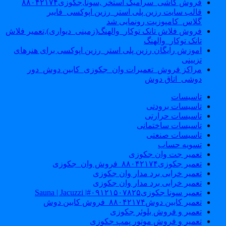
فروش کاشی_سرامیک استخر ,سونا,جکوزی۸۸۰۴۲۱۷۴
قالب سایت رزین پلی استر_رزین اپوکسی_فایبر
گلاس_کامپوزیت رونمایی شد
فروش فلاش تانک توکار_والهنگ(زمینی_دیواری),تعمیر فلاش
تانک توکار_والهنگ
اموزش رایگان رزین پلی استر_رزین اپوکسی برای هنرهای
تزیینی
مراکز فروش_تعمیرات وان_جکوزی_کابین دوش_دور
دوشی_اتاق دوش
تاسیسات
تاسیسات برودتی
تاسیسات حرارتی
تاسیسات ساختمانی
تاسیسات صنعتی
تسویه حساب
تعمیر جت وان جکوزی
تعمیر جکوزی۸۸۰۴۲۱۷۴_فروش وان_جکوزی
تعمیر خرابی برد مدار وان جکوزی
تعمیر خرابی برد مدار وان جکوزی
تعمیر سونا جکوزی۰۹۱۲۱۵۰۷۸۲۵#| Sauna | Jacuzzi
تعمیر کابین دوش۸۸۰۴۲۱۷۴_فروش کابین دوش
تعمیر و فروش بلوئر جکوزی
تعمیر و فروش موتور پمپ جکوزی