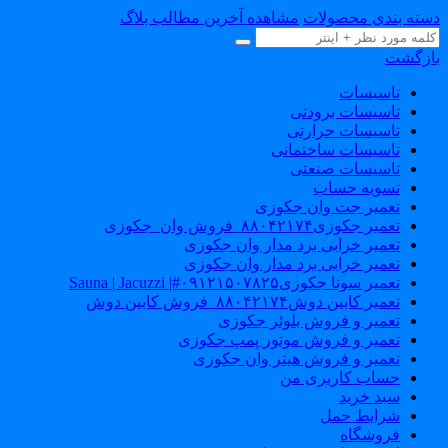
سته بندی محصولات
مشاهده آخرین مطالب بلاگ
ازگشت
تاسیسات
تاسیسات برودتی
تاسیسات حرارتی
تاسیسات ساختمانی
تاسیسات صنعتی
تسویه حساب
تعمیر جت وان جکوزی
تعمیر جکوزی۸۸۰۴۲۱۷۴_فروش وان_جکوزی
تعمیر خرابی برد مدار وان جکوزی
تعمیر خرابی برد مدار وان جکوزی
تعمیر سونا جکوزی۰۹۱۲۱۵۰۷۸۲۵#| Sauna | Jacuzzi
تعمیر کابین دوش۸۸۰۴۲۱۷۴_فروش کابین دوش
تعمیر و فروش بلوئر جکوزی
تعمیر و فروش موتور پمپ جکوزی
تعمیر و فروش هیتر وان جکوزی
حساب کاربری من
سبد خرید
شرایط حمل
فروشگاه