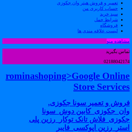
تعمیر و فروش هیتر وان جکوزی
حساب کاربری من
سبد خرید
شرایط حمل
فروشگاه
لیست علاقه مندی ها
شاهده منو
ماس بگیرید
0218804217
rominashoping>Google Onlin
Store Service
روش و تعمیر سونا جکوزی,
ان_جکوزی_کابین دوش_سونا
کوزی_فلاش تانک توکار_رزین پلی
ستر_رزین اپوکسی_فایبر