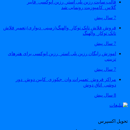
قالب سایت رزین پلی استر_رزین اپوکسی_فایبر
گلاس_کامپوزیت رونمایی شد
7 سال پیش
فروش فلاش تانک توکار_والهنگ(زمینی_دیواری),تعمیر فلاش
تانک توکار_والهنگ
7 سال پیش
اموزش رایگان رزین پلی استر_رزین اپوکسی برای هنرهای
تزیینی
7 سال پیش
مراکز فروش_تعمیرات وان_جکوزی_کابین دوش_دور
دوشی_اتاق دوش
8 سال پیش
حویل اکسپرس