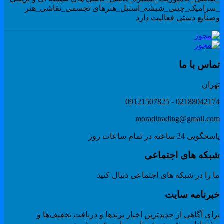
سرامیک_چینی_شیشه_استیل_هنرهای تجسمی_نقاشی_هنر
صنایع دستی فعالیت دارد
ماس با ما
هران
02188042174 - 091215078
moraditrading@gmail.co
گویی 24 ساعته در تمام ساعات روز
بکه های اجتماعی
 را در شبکه های اجتماعی دنبال کنید
برنامه سایت
ای آگاهی از جدیدترین اخبار برندها و دریافت تخفیف‌ها و