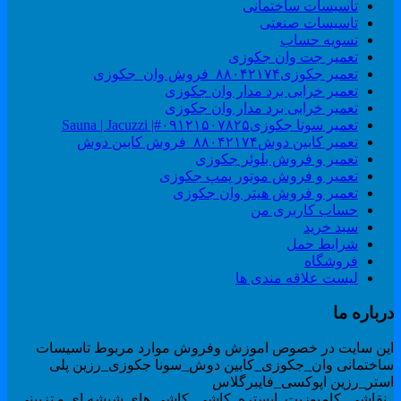
تاسیسات ساختمانی
تاسیسات صنعتی
تسویه حساب
تعمیر جت وان جکوزی
تعمیر جکوزی۸۸۰۴۲۱۷۴_فروش وان_جکوزی
تعمیر خرابی برد مدار وان جکوزی
تعمیر خرابی برد مدار وان جکوزی
تعمیر سونا جکوزی۰۹۱۲۱۵۰۷۸۲۵#| Sauna | Jacuzzi
تعمیر کابین دوش۸۸۰۴۲۱۷۴_فروش کابین دوش
تعمیر و فروش بلوئر جکوزی
تعمیر و فروش موتور پمپ جکوزی
تعمیر و فروش هیتر وان جکوزی
حساب کاربری من
سبد خرید
شرایط حمل
فروشگاه
لیست علاقه مندی ها
رباره ما
ین سایت در خصوص اموزش وفروش موارد مربوط تاسیسات
اختمانی وان_جکوزی_کابین دوش_سونا جکوزی_رزین پلی
ستر_رزین اپوکسی_فایبرگلاس
نقاشی_کامپوزیت_ابستره_کاشی_کاشی های شیشه ای و تزیینی