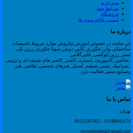
سبد خرید
شرایط حمل
فروشگاه
لیست علاقه مندی ها
رباره ما
ین سایت در خصوص اموزش وفروش موارد مربوط تاسیسات
اختمانی وان_جکوزی_کابین دوش_سونا جکوزی_رزین پلی
ستر_رزین اپوکسی_فایبرگلاس
نقاشی_کامپوزیت_ابستره_کاشی_کاشی های شیشه ای و تزیینی
سرامیک_چینی_شیشه_استیل_هنرهای تجسمی_نقاشی_هنر
صنایع دستی فعالیت دارد
ماس با ما
هران
02188042174 - 091215078
moraditrading@gmail.co