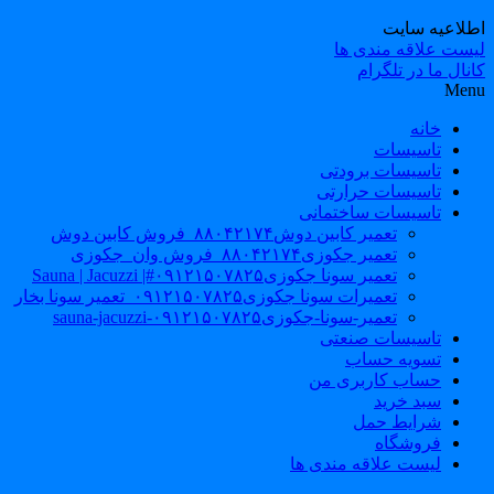
طلاعیه سایت
یست علاقه مندی ها
نال ما در تلگرام
Men
خانه
تاسیسات
تاسیسات برودتی
تاسیسات حرارتی
تاسیسات ساختمانی
تعمیر کابین دوش۸۸۰۴۲۱۷۴_فروش کابین دوش
تعمیر جکوزی۸۸۰۴۲۱۷۴_فروش وان_جکوزی
تعمیر سونا جکوزی۰۹۱۲۱۵۰۷۸۲۵#| Sauna | Jacuzzi
تعمیرات سونا جکوزی۰۹۱۲۱۵۰۷۸۲۵_تعمیر سونا بخار
تعمیر-سونا-جکوزی۰۹۱۲۱۵۰۷۸۲۵-sauna-jacuzzi
تاسیسات صنعتی
تسویه حساب
حساب کاربری من
سبد خرید
شرایط حمل
فروشگاه
لیست علاقه مندی ها