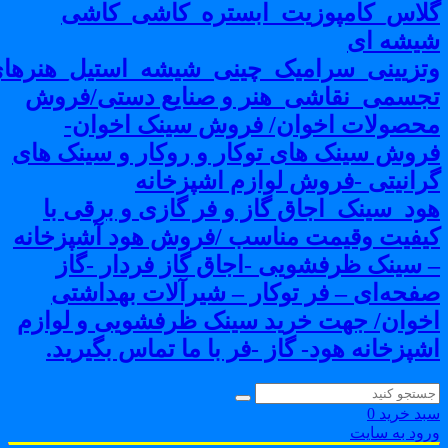
لاس_کامپوزیت_ابستره_کاشی_کاشی
یشه ای
تزیینی_سرامیک_چینی_شیشه_استیل_هنرهای
جسمی_نقاشی_هنر و صنایع دستی/فروش
حصولات اخوان/ فروش سینک اخوان-
روش سینک های توکار و روکار و سینک های
رانیتی -فروش لوازم اشپزخانه
ود_سینک_اجاق گاز و فر گازی و برقی با
یفیت وقیمت مناسب /فروش هود آشپزخانه
 سینک ظرفشویی -اجاق گاز فردار -گاز
فحه‌ای – فر توکار – شیرآلات بهداشتی
خوان/ جهت خرید سینک ظرفشویی و لوازم
شپزخانه هود- گاز -فر با ما تماس بگیرید.
بد خرید
0
رود به سایت