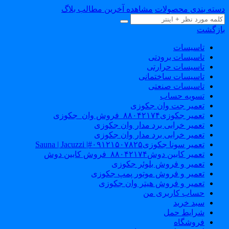
سته بندی محصولات
مشاهده آخرین مطالب بلاگ
ازگشت
تاسیسات
تاسیسات برودتی
تاسیسات حرارتی
تاسیسات ساختمانی
تاسیسات صنعتی
تسویه حساب
تعمیر جت وان جکوزی
تعمیر جکوزی۸۸۰۴۲۱۷۴_فروش وان_جکوزی
تعمیر خرابی برد مدار وان جکوزی
تعمیر خرابی برد مدار وان جکوزی
تعمیر سونا جکوزی۰۹۱۲۱۵۰۷۸۲۵#| Sauna | Jacuzzi
تعمیر کابین دوش۸۸۰۴۲۱۷۴_فروش کابین دوش
تعمیر و فروش بلوئر جکوزی
تعمیر و فروش موتور پمپ جکوزی
تعمیر و فروش هیتر وان جکوزی
حساب کاربری من
سبد خرید
شرایط حمل
فروشگاه