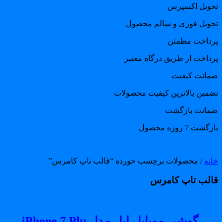
حویل اکسپرس
حویل فوری و سالم محصول
رداخت مطمئن
رداخت از طریق درگاه معتبر
مانت کیفیت
ضمین بالاترین کیفیت محصولات
مانت بازگشت
گشت 7 روزه محصول
انه
/ محصولات برچسب خورده “قالب تاپ کامرس”
الب تاپ کامرس
گوشی موبایل اپل مدل iPhone 7 Plu...