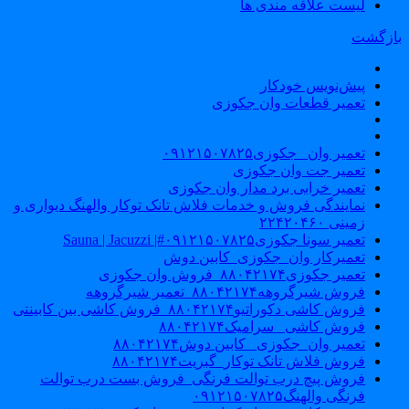
لیست علاقه مندی ها
ازگشت
پیش‌نویس خودکار
تعمیر قطعات وان جکوزی
تعمیر وان _جکوزی۰۹۱۲۱۵۰۷۸۲۵
تعمیر جت وان جکوزی
تعمیر خرابی برد مدار وان جکوزی
نمایندگی فروش و خدمات فلاش تانک توکار والهنگ دیواری و
زمینی ۲۲۴۲۰۴۶۰
تعمیر سونا جکوزی۰۹۱۲۱۵۰۷۸۲۵#| Sauna | Jacuzzi
تعمیرکار وان_جکوزی_کابین دوش
تعمیر جکوزی۸۸۰۴۲۱۷۴_فروش وان جکوزی
فروش شیرگروهه۸۸۰۴۲۱۷۴_تعمیر شیرگروهه
فروش کاشی دکوراتیو۸۸۰۴۲۱۷۴_فروش کاشی بین کابینتی
فروش کاشی _سرامیک۸۸۰۴۲۱۷۴
تعمیر وان_جکوزی_ کابین دوش۸۸۰۴۲۱۷۴
فروش فلاش تانک توکار_گبریت۸۸۰۴۲۱۷۴
فروش پیچ درب توالت فرنگی_فروش بست درب توالت
فرنگی والهنگ۰۹۱۲۱۵۰۷۸۲۵