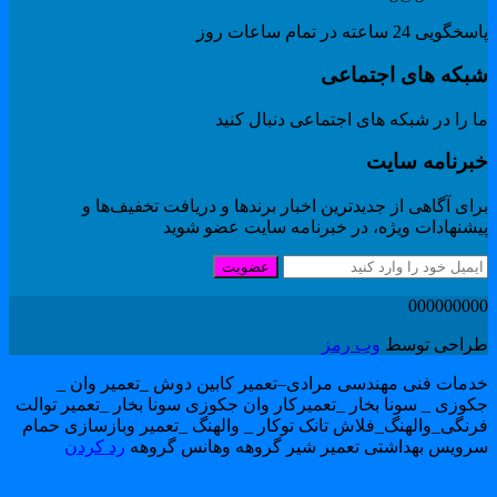
گویی 24 ساعته در تمام ساعات روز
بکه های اجتماعی
 را در شبکه های اجتماعی دنبال کنید
برنامه سایت
ای آگاهی از جدیدترین اخبار برندها و دریافت تخفیف‌ها و
یشنهادات ویژه، در خبرنامه سایت عضو شوید
عضویت
00000000
راحی توسط
وب رمز
دمات فنی مهندسی مرادی–تعمیر کابین دوش _تعمیر وان _
کوزی _ سونا بخار _تعمیرکار وان جکوزی سونا بخار _تعمیر توالت
رنگی_والهنگ_فلاش تانک توکار _ والهنگ _تعمیر وبازسازی حمام
رویس بهداشتی تعمیر شیر گروهه وهانس گروهه
رد کردن