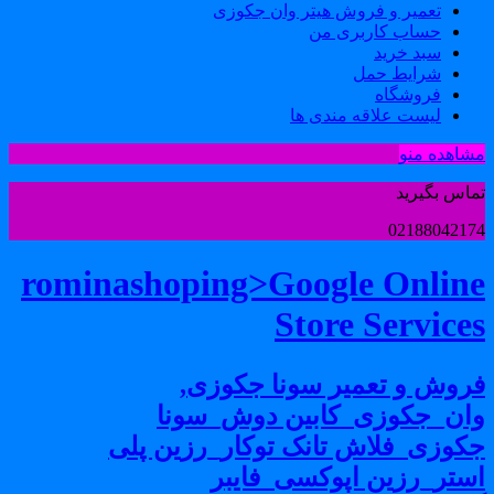
تعمیر و فروش هیتر وان جکوزی
حساب کاربری من
سبد خرید
شرایط حمل
فروشگاه
لیست علاقه مندی ها
شاهده منو
ماس بگیرید
0218804217
rominashoping>Google Onlin
Store Service
روش و تعمیر سونا جکوزی,
ان_جکوزی_کابین دوش_سونا
کوزی_فلاش تانک توکار_رزین پلی
ستر_رزین اپوکسی_فایبر