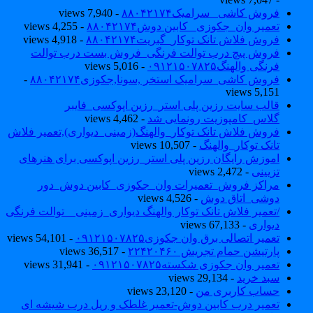
فروش کاشی _سرامیک۸۸۰۴۲۱۷۴
- 7,940 views
تعمیر وان_جکوزی_ کابین دوش۸۸۰۴۲۱۷۴
- 4,255 views
فروش فلاش تانک توکار_گبریت۸۸۰۴۲۱۷۴
- 4,918 views
فروش پیچ درب توالت فرنگی_فروش بست درب توالت
فرنگی والهنگ۰۹۱۲۱۵۰۷۸۲۵
- 5,016 views
فروش کاشی_سرامیک استخر ,سونا,جکوزی۸۸۰۴۲۱۷۴
-
5,151 views
قالب سایت رزین پلی استر_رزین اپوکسی_فایبر
گلاس_کامپوزیت رونمایی شد
- 4,462 views
فروش فلاش تانک توکار_والهنگ(زمینی_دیواری),تعمیر فلاش
تانک توکار_والهنگ
- 10,507 views
اموزش رایگان رزین پلی استر_رزین اپوکسی برای هنرهای
تزیینی
- 2,472 views
مراکز فروش_تعمیرات وان_جکوزی_کابین دوش_دور
دوشی_اتاق دوش
- 4,526 views
/تعمیر فلاش تانک توکار والهنگ دیواری_زمینی _ توالت فرنگی
دیواری
- 67,133 views
تعمیر اتصالی برق وان جکوزی۰۹۱۲۱۵۰۷۸۲۵
- 54,101 views
پارتیشن حمام تجریش ۲۲۴۲۰۴۶۰
- 36,517 views
تعمیر وان جکوزی شکسته۰۹۱۲۱۵۰۷۸۲۵
- 31,941 views
سبد خرید
- 29,134 views
حساب کاربری من
- 23,120 views
تعمیر درب کابین دوش-تعمیر غلطک و ریل درب شیشه ای