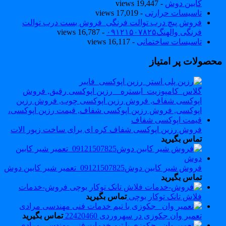
کابین دوش
- 19,447 views
تاسیسات حرارتی
- 17,019 views
فروش پیچ درب توالت فرنگی_فروش بست درب توالت
فرنگی والهنگ۰۹۱۲۱۵۰۷۸۲۵
- 16,787 views
تاسیسات ساختمانی
- 16,117 views
حصولات پر امتیاز
فروش رزین اپوکسی شفاف کره ای برای ساخت زیور الات
تماس بگیرید
فروش شیر کابین دوش09121507825_تعمیر شیر کابین دوش
تماس بگیرید
فروش-خدمات
فلاش تانک توکار بوچی
تماس بگیرید
تعمیر وان جکوزی در سهروردی 22420460
تماس بگیرید