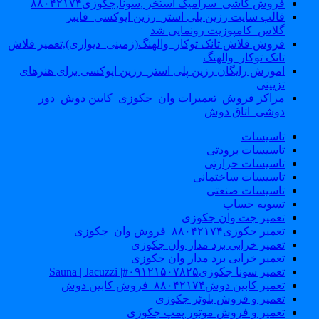
فروش کاشی_سرامیک استخر ,سونا,جکوزی۸۸۰۴۲۱۷۴
قالب سایت رزین پلی استر_رزین اپوکسی_فایبر
گلاس_کامپوزیت رونمایی شد
فروش فلاش تانک توکار_والهنگ(زمینی_دیواری),تعمیر فلاش
تانک توکار_والهنگ
اموزش رایگان رزین پلی استر_رزین اپوکسی برای هنرهای
تزیینی
مراکز فروش_تعمیرات وان_جکوزی_کابین دوش_دور
دوشی_اتاق دوش
تاسیسات
تاسیسات برودتی
تاسیسات حرارتی
تاسیسات ساختمانی
تاسیسات صنعتی
تسویه حساب
تعمیر جت وان جکوزی
تعمیر جکوزی۸۸۰۴۲۱۷۴_فروش وان_جکوزی
تعمیر خرابی برد مدار وان جکوزی
تعمیر خرابی برد مدار وان جکوزی
تعمیر سونا جکوزی۰۹۱۲۱۵۰۷۸۲۵#| Sauna | Jacuzzi
تعمیر کابین دوش۸۸۰۴۲۱۷۴_فروش کابین دوش
تعمیر و فروش بلوئر جکوزی
تعمیر و فروش موتور پمپ جکوزی