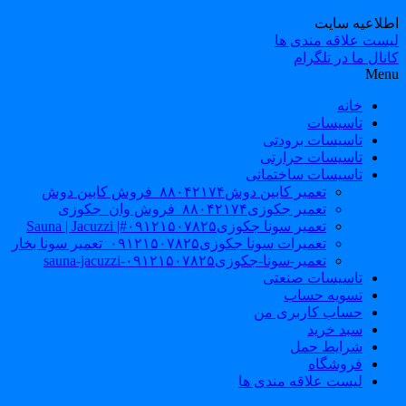
طلاعیه سایت
یست علاقه مندی ها
نال ما در تلگرام
Men
خانه
تاسیسات
تاسیسات برودتی
تاسیسات حرارتی
تاسیسات ساختمانی
تعمیر کابین دوش۸۸۰۴۲۱۷۴_فروش کابین دوش
تعمیر جکوزی۸۸۰۴۲۱۷۴_فروش وان_جکوزی
تعمیر سونا جکوزی۰۹۱۲۱۵۰۷۸۲۵#| Sauna | Jacuzzi
تعمیرات سونا جکوزی۰۹۱۲۱۵۰۷۸۲۵_تعمیر سونا بخار
تعمیر-سونا-جکوزی۰۹۱۲۱۵۰۷۸۲۵-sauna-jacuzzi
تاسیسات صنعتی
تسویه حساب
حساب کاربری من
سبد خرید
شرایط حمل
فروشگاه
لیست علاقه مندی ها