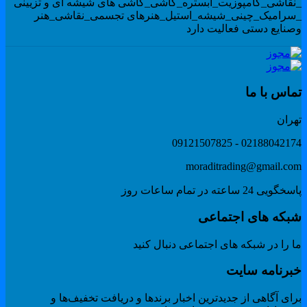
نقاشی_کامپوزیت_ابستره_کاشی_کاشی های شیشه ای و تزیینی
سرامیک_چینی_شیشه_استیل_هنرهای تجسمی_نقاشی_هنر
صنایع دستی فعالیت دارد
ماس با ما
هران
02188042174 - 091215078
moraditrading@gmail.co
گویی 24 ساعته در تمام ساعات روز
بکه های اجتماعی
 را در شبکه های اجتماعی دنبال کنید
برنامه سایت
ای آگاهی از جدیدترین اخبار برندها و دریافت تخفیف‌ها و