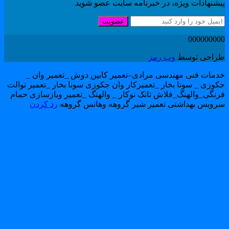
یشنهادات ویژه، در خبرنامه سایت عضو شوید
عضویت
00000000
راحی توسط
وب رمز
دمات فنی مهندسی مرادی–تعمیر کابین دوش _تعمیر وان _
کوزی _ سونا بخار _تعمیرکار وان جکوزی سونا بخار _تعمیر توالت
رنگی_والهنگ_فلاش تانک توکار _ والهنگ _تعمیر وبازسازی حمام
رویس بهداشتی تعمیر شیر گروهه وهانس گروهه
رد کردن