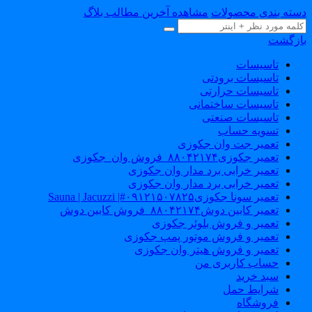
سته بندی محصولات
مشاهده آخرین مطالب بلاگ
ازگشت
تاسیسات
تاسیسات برودتی
تاسیسات حرارتی
تاسیسات ساختمانی
تاسیسات صنعتی
تسویه حساب
تعمیر جت وان جکوزی
تعمیر جکوزی۸۸۰۴۲۱۷۴_فروش وان_جکوزی
تعمیر خرابی برد مدار وان جکوزی
تعمیر خرابی برد مدار وان جکوزی
تعمیر سونا جکوزی۰۹۱۲۱۵۰۷۸۲۵#| Sauna | Jacuzzi
تعمیر کابین دوش۸۸۰۴۲۱۷۴_فروش کابین دوش
تعمیر و فروش بلوئر جکوزی
تعمیر و فروش موتور پمپ جکوزی
تعمیر و فروش هیتر وان جکوزی
حساب کاربری من
سبد خرید
شرایط حمل
فروشگاه