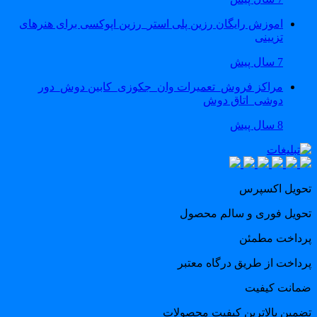
اموزش رایگان رزین پلی استر_رزین اپوکسی برای هنرهای
تزیینی
7 سال پیش
مراکز فروش_تعمیرات وان_جکوزی_کابین دوش_دور
دوشی_اتاق دوش
8 سال پیش
حویل اکسپرس
حویل فوری و سالم محصول
رداخت مطمئن
رداخت از طریق درگاه معتبر
مانت کیفیت
ضمین بالاترین کیفیت محصولات