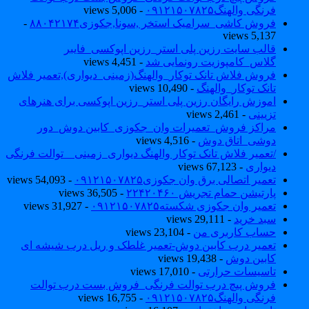
فرنگی والهنگ۰۹۱۲۱۵۰۷۸۲۵
- 5,006 views
فروش کاشی_سرامیک استخر ,سونا,جکوزی۸۸۰۴۲۱۷۴
-
5,137 views
قالب سایت رزین پلی استر_رزین اپوکسی_فایبر
گلاس_کامپوزیت رونمایی شد
- 4,451 views
فروش فلاش تانک توکار_والهنگ(زمینی_دیواری),تعمیر فلاش
تانک توکار_والهنگ
- 10,490 views
اموزش رایگان رزین پلی استر_رزین اپوکسی برای هنرهای
تزیینی
- 2,461 views
مراکز فروش_تعمیرات وان_جکوزی_کابین دوش_دور
دوشی_اتاق دوش
- 4,516 views
/تعمیر فلاش تانک توکار والهنگ دیواری_زمینی _ توالت فرنگی
دیواری
- 67,123 views
تعمیر اتصالی برق وان جکوزی۰۹۱۲۱۵۰۷۸۲۵
- 54,093 views
پارتیشن حمام تجریش ۲۲۴۲۰۴۶۰
- 36,505 views
تعمیر وان جکوزی شکسته۰۹۱۲۱۵۰۷۸۲۵
- 31,927 views
سبد خرید
- 29,111 views
حساب کاربری من
- 23,104 views
تعمیر درب کابین دوش-تعمیر غلطک و ریل درب شیشه ای
کابین دوش
- 19,438 views
تاسیسات حرارتی
- 17,010 views
فروش پیچ درب توالت فرنگی_فروش بست درب توالت
فرنگی والهنگ۰۹۱۲۱۵۰۷۸۲۵
- 16,755 views