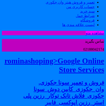
تعمیر و فروش هیتر وان جکوزی
حساب کاربری من
سبد خرید
شرایط حمل
فروشگاه
لیست علاقه مندی ها
شاهده منو
ماس بگیرید
0218804217
rominashoping>Google Onlin
Store Service
روش و تعمیر سونا جکوزی,
ان_جکوزی_کابین دوش_سونا
کوزی_فلاش تانک توکار_رزین پلی
ستر_رزین اپوکسی_فایبر