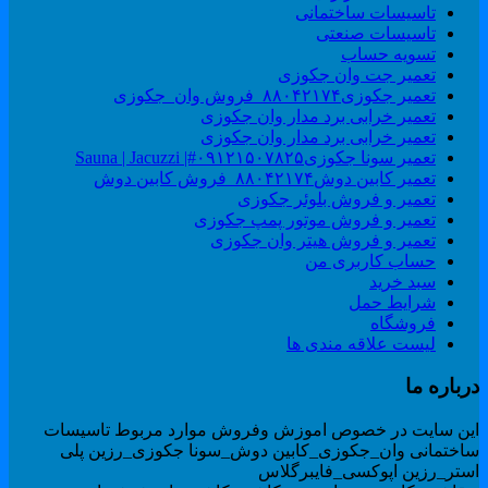
تاسیسات ساختمانی
تاسیسات صنعتی
تسویه حساب
تعمیر جت وان جکوزی
تعمیر جکوزی۸۸۰۴۲۱۷۴_فروش وان_جکوزی
تعمیر خرابی برد مدار وان جکوزی
تعمیر خرابی برد مدار وان جکوزی
تعمیر سونا جکوزی۰۹۱۲۱۵۰۷۸۲۵#| Sauna | Jacuzzi
تعمیر کابین دوش۸۸۰۴۲۱۷۴_فروش کابین دوش
تعمیر و فروش بلوئر جکوزی
تعمیر و فروش موتور پمپ جکوزی
تعمیر و فروش هیتر وان جکوزی
حساب کاربری من
سبد خرید
شرایط حمل
فروشگاه
لیست علاقه مندی ها
رباره ما
ین سایت در خصوص اموزش وفروش موارد مربوط تاسیسات
اختمانی وان_جکوزی_کابین دوش_سونا جکوزی_رزین پلی
ستر_رزین اپوکسی_فایبرگلاس