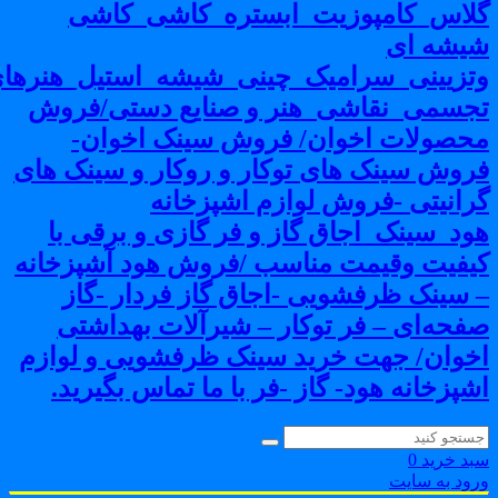
لاس_کامپوزیت_ابستره_کاشی_کاشی
یشه ای
تزیینی_سرامیک_چینی_شیشه_استیل_هنرهای
جسمی_نقاشی_هنر و صنایع دستی/فروش
حصولات اخوان/ فروش سینک اخوان-
روش سینک های توکار و روکار و سینک های
رانیتی -فروش لوازم اشپزخانه
ود_سینک_اجاق گاز و فر گازی و برقی با
یفیت وقیمت مناسب /فروش هود آشپزخانه
 سینک ظرفشویی -اجاق گاز فردار -گاز
فحه‌ای – فر توکار – شیرآلات بهداشتی
خوان/ جهت خرید سینک ظرفشویی و لوازم
شپزخانه هود- گاز -فر با ما تماس بگیرید.
بد خرید
0
رود به سایت