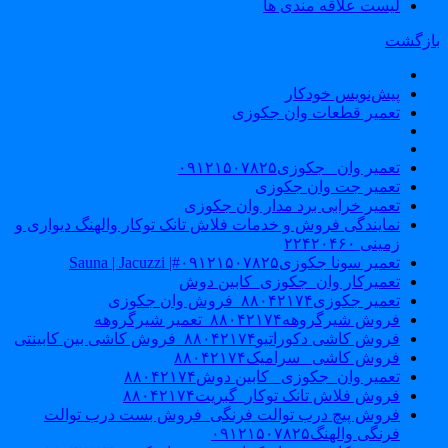
لیست علاقه مندی ها
ازگشت
پیش‌نویس خودکار
تعمیر قطعات وان جکوزی
تعمیر وان _جکوزی۰۹۱۲۱۵۰۷۸۲۵
تعمیر جت وان جکوزی
تعمیر خرابی برد مدار وان جکوزی
نمایندگی فروش و خدمات فلاش تانک توکار والهنگ دیواری و
زمینی ۲۲۴۲۰۴۶۰
تعمیر سونا جکوزی۰۹۱۲۱۵۰۷۸۲۵#| Sauna | Jacuzzi
تعمیرکار وان_جکوزی_کابین دوش
تعمیر جکوزی۸۸۰۴۲۱۷۴_فروش وان جکوزی
فروش شیرگروهه۸۸۰۴۲۱۷۴_تعمیر شیرگروهه
فروش کاشی دکوراتیو۸۸۰۴۲۱۷۴_فروش کاشی بین کابینتی
فروش کاشی _سرامیک۸۸۰۴۲۱۷۴
تعمیر وان_جکوزی_ کابین دوش۸۸۰۴۲۱۷۴
فروش فلاش تانک توکار_گبریت۸۸۰۴۲۱۷۴
فروش پیچ درب توالت فرنگی_فروش بست درب توالت
فرنگی والهنگ۰۹۱۲۱۵۰۷۸۲۵