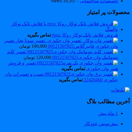
تاسیسات ساختمانی
- 16,107 views
حصولات پر امتیاز
فروش فلاش تانک توکار روکا_roca
تماس بگیرید
تعمیر
وان جکوزی فایبرگلاس09121507825
100,000
تومان
تعمیر کلید
پنوماتیک وان جکوزی09121507825
120,000
تومان
تعمیر و فروش
هیتر وان جکوزی
تماس بگیرید
نصب و تعمیرات وان
جکوزی 22420460
تماس بگیرید
خرین مطالب بلاگ
1 ماه پیش
پیش‌نویس خودکار