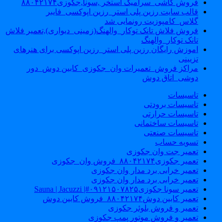
فروش کاشی_سرامیک استخر ,سونا,جکوزی۸۸۰۴۲۱۷۴
قالب سایت رزین پلی استر_رزین اپوکسی_فایبر
گلاس_کامپوزیت رونمایی شد
فروش فلاش تانک توکار_والهنگ(زمینی_دیواری),تعمیر فلاش
تانک توکار_والهنگ
اموزش رایگان رزین پلی استر_رزین اپوکسی برای هنرهای
تزیینی
مراکز فروش_تعمیرات وان_جکوزی_کابین دوش_دور
دوشی_اتاق دوش
تاسیسات
تاسیسات برودتی
تاسیسات حرارتی
تاسیسات ساختمانی
تاسیسات صنعتی
تسویه حساب
تعمیر جت وان جکوزی
تعمیر جکوزی۸۸۰۴۲۱۷۴_فروش وان_جکوزی
تعمیر خرابی برد مدار وان جکوزی
تعمیر خرابی برد مدار وان جکوزی
تعمیر سونا جکوزی۰۹۱۲۱۵۰۷۸۲۵#| Sauna | Jacuzzi
تعمیر کابین دوش۸۸۰۴۲۱۷۴_فروش کابین دوش
تعمیر و فروش بلوئر جکوزی
تعمیر و فروش موتور پمپ جکوزی