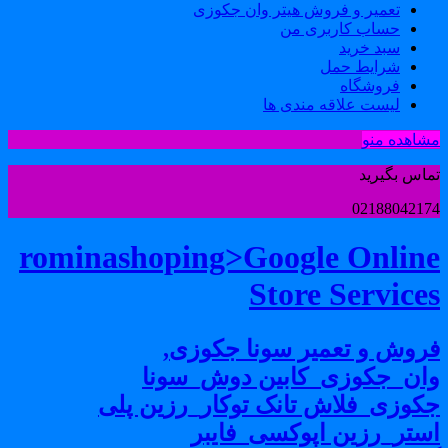
تعمیر و فروش هیتر وان جکوزی
حساب کاربری من
سبد خرید
شرایط حمل
فروشگاه
لیست علاقه مندی ها
شاهده منو
ماس بگیرید
0218804217
rominashoping>Google Onlin
Store Service
روش و تعمیر سونا جکوزی,
ان_جکوزی_کابین دوش_سونا
کوزی_فلاش تانک توکار_رزین پلی
ستر_رزین اپوکسی_فایبر