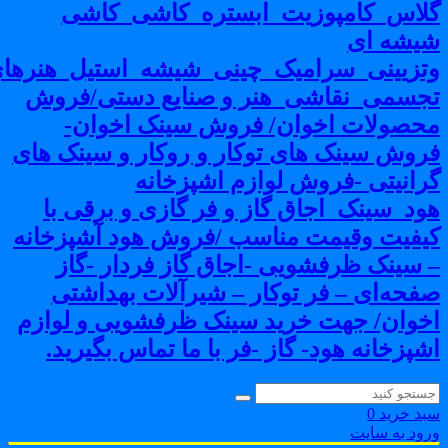
لاس_کامپوزیت_ابستره_کاشی_کاشی
یشه ای
تزیینی_سرامیک_چینی_شیشه_استیل_هنرهای
جسمی_نقاشی_هنر و صنایع دستی/فروش
حصولات اخوان/ فروش سینک اخوان-
روش سینک های توکار و روکار و سینک های
رانیتی -فروش لوازم اشپزخانه
ود_سینک_اجاق گاز و فر گازی و برقی با
یفیت وقیمت مناسب /فروش هود آشپزخانه
 سینک ظرفشویی -اجاق گاز فردار -گاز
فحه‌ای – فر توکار – شیرآلات بهداشتی
خوان/ جهت خرید سینک ظرفشویی و لوازم
شپزخانه هود- گاز -فر با ما تماس بگیرید.
بد خرید
0
رود به سایت