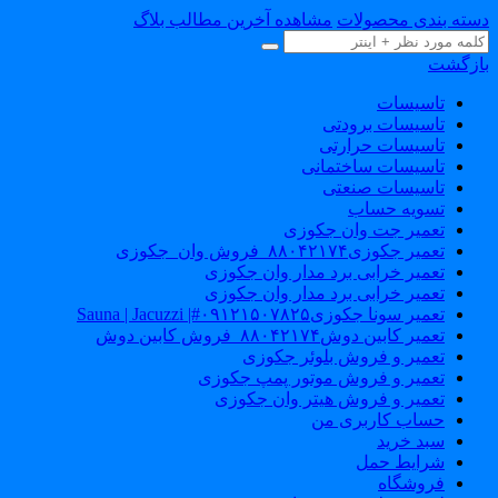
سته بندی محصولات
مشاهده آخرین مطالب بلاگ
ازگشت
تاسیسات
تاسیسات برودتی
تاسیسات حرارتی
تاسیسات ساختمانی
تاسیسات صنعتی
تسویه حساب
تعمیر جت وان جکوزی
تعمیر جکوزی۸۸۰۴۲۱۷۴_فروش وان_جکوزی
تعمیر خرابی برد مدار وان جکوزی
تعمیر خرابی برد مدار وان جکوزی
تعمیر سونا جکوزی۰۹۱۲۱۵۰۷۸۲۵#| Sauna | Jacuzzi
تعمیر کابین دوش۸۸۰۴۲۱۷۴_فروش کابین دوش
تعمیر و فروش بلوئر جکوزی
تعمیر و فروش موتور پمپ جکوزی
تعمیر و فروش هیتر وان جکوزی
حساب کاربری من
سبد خرید
شرایط حمل
فروشگاه