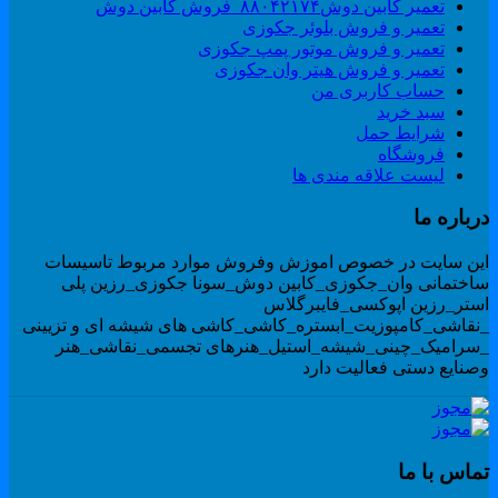
تعمیر کابین دوش۸۸۰۴۲۱۷۴_فروش کابین دوش
تعمیر و فروش بلوئر جکوزی
تعمیر و فروش موتور پمپ جکوزی
تعمیر و فروش هیتر وان جکوزی
حساب کاربری من
سبد خرید
شرایط حمل
فروشگاه
لیست علاقه مندی ها
رباره ما
ین سایت در خصوص اموزش وفروش موارد مربوط تاسیسات
اختمانی وان_جکوزی_کابین دوش_سونا جکوزی_رزین پلی
ستر_رزین اپوکسی_فایبرگلاس
نقاشی_کامپوزیت_ابستره_کاشی_کاشی های شیشه ای و تزیینی
سرامیک_چینی_شیشه_استیل_هنرهای تجسمی_نقاشی_هنر
صنایع دستی فعالیت دارد
ماس با ما