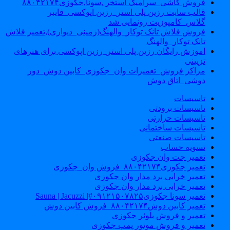
فروش کاشی_سرامیک استخر ,سونا,جکوزی۸۸۰۴۲۱۷۴
قالب سایت رزین پلی استر_رزین اپوکسی_فایبر
گلاس_کامپوزیت رونمایی شد
فروش فلاش تانک توکار_والهنگ(زمینی_دیواری),تعمیر فلاش
تانک توکار_والهنگ
اموزش رایگان رزین پلی استر_رزین اپوکسی برای هنرهای
تزیینی
مراکز فروش_تعمیرات وان_جکوزی_کابین دوش_دور
دوشی_اتاق دوش
تاسیسات
تاسیسات برودتی
تاسیسات حرارتی
تاسیسات ساختمانی
تاسیسات صنعتی
تسویه حساب
تعمیر جت وان جکوزی
تعمیر جکوزی۸۸۰۴۲۱۷۴_فروش وان_جکوزی
تعمیر خرابی برد مدار وان جکوزی
تعمیر خرابی برد مدار وان جکوزی
تعمیر سونا جکوزی۰۹۱۲۱۵۰۷۸۲۵#| Sauna | Jacuzzi
تعمیر کابین دوش۸۸۰۴۲۱۷۴_فروش کابین دوش
تعمیر و فروش بلوئر جکوزی
تعمیر و فروش موتور پمپ جکوزی