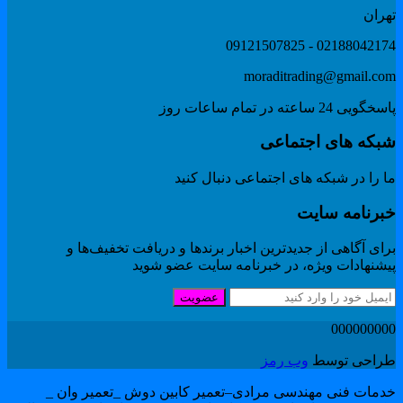
هران
02188042174 - 091215078
moraditrading@gmail.co
گویی 24 ساعته در تمام ساعات روز
بکه های اجتماعی
 را در شبکه های اجتماعی دنبال کنید
برنامه سایت
ای آگاهی از جدیدترین اخبار برندها و دریافت تخفیف‌ها و
یشنهادات ویژه، در خبرنامه سایت عضو شوید
عضویت
00000000
راحی توسط
وب رمز
دمات فنی مهندسی مرادی–تعمیر کابین دوش _تعمیر وان _