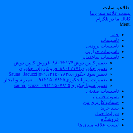
طلاعیه سایت
یست علاقه مندی ها
نال ما در تلگرام
Men
خانه
تاسیسات
تاسیسات برودتی
تاسیسات حرارتی
تاسیسات ساختمانی
تعمیر کابین دوش۸۸۰۴۲۱۷۴_فروش کابین دوش
تعمیر جکوزی۸۸۰۴۲۱۷۴_فروش وان_جکوزی
تعمیر سونا جکوزی۰۹۱۲۱۵۰۷۸۲۵#| Sauna | Jacuzzi
تعمیرات سونا جکوزی۰۹۱۲۱۵۰۷۸۲۵_تعمیر سونا بخار
تعمیر-سونا-جکوزی۰۹۱۲۱۵۰۷۸۲۵-sauna-jacuzzi
تاسیسات صنعتی
تسویه حساب
حساب کاربری من
سبد خرید
شرایط حمل
فروشگاه
لیست علاقه مندی ها