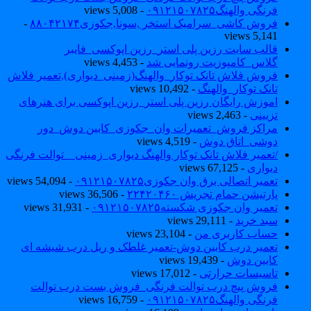
فرنگی والهنگ۰۹۱۲۱۵۰۷۸۲۵
- 5,008 views
فروش کاشی_سرامیک استخر ,سونا,جکوزی۸۸۰۴۲۱۷۴
-
5,141 views
قالب سایت رزین پلی استر_رزین اپوکسی_فایبر
گلاس_کامپوزیت رونمایی شد
- 4,453 views
فروش فلاش تانک توکار_والهنگ(زمینی_دیواری),تعمیر فلاش
تانک توکار_والهنگ
- 10,492 views
اموزش رایگان رزین پلی استر_رزین اپوکسی برای هنرهای
تزیینی
- 2,463 views
مراکز فروش_تعمیرات وان_جکوزی_کابین دوش_دور
دوشی_اتاق دوش
- 4,519 views
/تعمیر فلاش تانک توکار والهنگ دیواری_زمینی _ توالت فرنگی
دیواری
- 67,125 views
تعمیر اتصالی برق وان جکوزی۰۹۱۲۱۵۰۷۸۲۵
- 54,094 views
پارتیشن حمام تجریش ۲۲۴۲۰۴۶۰
- 36,506 views
تعمیر وان جکوزی شکسته۰۹۱۲۱۵۰۷۸۲۵
- 31,931 views
سبد خرید
- 29,111 views
حساب کاربری من
- 23,104 views
تعمیر درب کابین دوش-تعمیر غلطک و ریل درب شیشه ای
کابین دوش
- 19,439 views
تاسیسات حرارتی
- 17,012 views
فروش پیچ درب توالت فرنگی_فروش بست درب توالت
فرنگی والهنگ۰۹۱۲۱۵۰۷۸۲۵
- 16,759 views