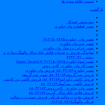
لیست علاقه مندی ها
ازگشت
پیش‌نویس خودکار
تعمیر قطعات وان جکوزی
تعمیر وان _جکوزی۰۹۱۲۱۵۰۷۸۲۵
تعمیر جت وان جکوزی
تعمیر خرابی برد مدار وان جکوزی
نمایندگی فروش و خدمات فلاش تانک توکار والهنگ دیواری و
زمینی ۲۲۴۲۰۴۶۰
تعمیر سونا جکوزی۰۹۱۲۱۵۰۷۸۲۵#| Sauna | Jacuzzi
تعمیرکار وان_جکوزی_کابین دوش
تعمیر جکوزی۸۸۰۴۲۱۷۴_فروش وان جکوزی
فروش شیرگروهه۸۸۰۴۲۱۷۴_تعمیر شیرگروهه
فروش کاشی دکوراتیو۸۸۰۴۲۱۷۴_فروش کاشی بین کابینتی
فروش کاشی _سرامیک۸۸۰۴۲۱۷۴
تعمیر وان_جکوزی_ کابین دوش۸۸۰۴۲۱۷۴
فروش فلاش تانک توکار_گبریت۸۸۰۴۲۱۷۴
فروش پیچ درب توالت فرنگی_فروش بست درب توالت
فرنگی والهنگ۰۹۱۲۱۵۰۷۸۲۵