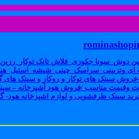
rominashopin
ن دوش_سونا جکوزی_فلاش تانک توکار_رزین پ
ی وتزیینی_سرامیک_چینی_شیشه_استیل_هنر
ش سینک های توکار و روکار و سینک های گرا
فیت وقیمت مناسب /فروش هود آشپزخانه – سین
ید سینک ظرفشویی و لوازم اشپزخانه هود- گاز 