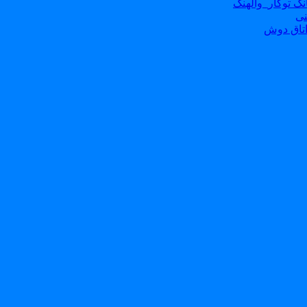
ک توکار_والهنگ
نی
تاق دوش