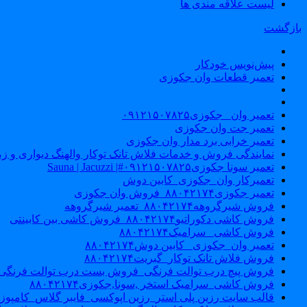
لیست علاقه مندی ها
بازگشت
پیش‌نویس خودکار
تعمیر قطعات وان جکوزی
تعمیر وان _جکوزی۰۹۱۲۱۵۰۷۸۲۵
تعمیر جت وان جکوزی
تعمیر خرابی برد مدار وان جکوزی
نمایندگی فروش و خدمات فلاش تانک توکار والهنگ دیواری و زمینی ۴۶۰
تعمیر سونا جکوزی۰۹۱۲۱۵۰۷۸۲۵#| Sauna | Jacuzzi
تعمیرکار وان_جکوزی_کابین دوش
تعمیر جکوزی۸۸۰۴۲۱۷۴_فروش وان جکوزی
فروش شیرگروهه۸۸۰۴۲۱۷۴_تعمیر شیرگروهه
فروش کاشی دکوراتیو۸۸۰۴۲۱۷۴_فروش کاشی بین کابینتی
فروش کاشی _سرامیک۸۸۰۴۲۱۷۴
تعمیر وان_جکوزی_ کابین دوش۸۸۰۴۲۱۷۴
فروش فلاش تانک توکار_گبریت۸۸۰۴۲۱۷۴
فروش پیچ درب توالت فرنگی_فروش بست درب توالت فرنگی والهنگ۷۸۲۵
فروش کاشی_سرامیک استخر ,سونا,جکوزی۸۸۰۴۲۱۷۴
قالب سایت رزین پلی استر_رزین اپوکسی_فایبر گلاس_کامپوز