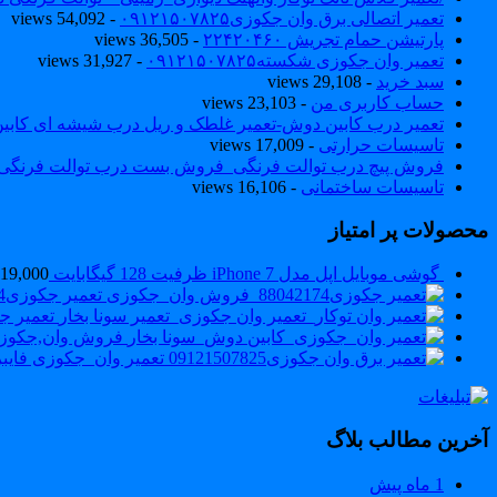
تعمیر اتصالی برق وان جکوزی۰۹۱۲۱۵۰۷۸۲۵
- 54,092 views
پارتیشن حمام تجریش ۲۲۴۲۰۴۶۰
- 36,505 views
تعمیر وان جکوزی شکسته۰۹۱۲۱۵۰۷۸۲۵
- 31,927 views
سبد خرید
- 29,108 views
حساب کاربری من
- 23,103 views
تعمیر درب کابین دوش-تعمیر غلطک و ریل درب شیشه ای کاب
تاسیسات حرارتی
- 17,009 views
فروش پیچ درب توالت فرنگی_فروش بست درب توالت فرنگی والهنگ۷۸۲۵
تاسیسات ساختمانی
- 16,106 views
محصولات پر امتیاز
گوشی موبایل اپل مدل iPhone 7 ظرفیت 128 گیگابایت
119,000
تعمیر جکوزی88042174_فروش وان_جکوزی
تعمیر جکوزی
فروش وان,جکوزی
تعمیر وان_جکوزی فایبرگلاس 
آخرین مطالب بلاگ
1 ماه پیش