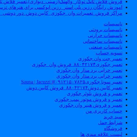
فروش فلاش تانک توکار_والهنگ(زمینی_دیواری),تعمیر فلاش تان
اموزش رایگان رزین پلی استر_رزین اپوکسی برای هنرهای تزیی
مراکز فروش_تعمیرات وان_جکوزی_کابین دوش_دور دوشی_ا
تاسیسات
تاسیسات برودتی
تاسیسات حرارتی
تاسیسات ساختمانی
تاسیسات صنعتی
تسویه حساب
تعمیر جت وان جکوزی
تعمیر جکوزی۸۸۰۴۲۱۷۴_فروش وان_جکوزی
تعمیر خرابی برد مدار وان جکوزی
تعمیر خرابی برد مدار وان جکوزی
تعمیر سونا جکوزی۰۹۱۲۱۵۰۷۸۲۵#| Sauna | Jacuzzi
تعمیر کابین دوش۸۸۰۴۲۱۷۴_فروش کابین دوش
تعمیر و فروش بلوئر جکوزی
تعمیر و فروش موتور پمپ جکوزی
تعمیر و فروش هیتر وان جکوزی
حساب کاربری من
سبد خرید
شرایط حمل
فروشگاه
لیست علاقه مندی ها