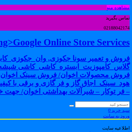
مشاهده منو
تماس بگیرید
02188042174
g>Google Online Store Services
فروش و تعمیر سونا جکوزی, وان_جکوزی_کابی
گلاس_کامپوزیت_ابستره_کاشی_کاشی شیشه ا
فروش محصولات اخوان/ فروش سینک اخوان-فرو
هود_سینک_اجاق گاز و فر گازی و برقی با کی
– فر توکار – شیرآلات بهداشتی اخوان/ جهت خر
سبد خرید
0
ورود به سایت
اطلاعیه سایت