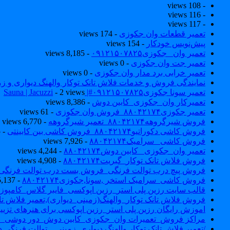
- 108 views
- 116 views
- 117 views
تعمیر قطعات وان جکوزی
- 174 views
پیش‌نویس خودکار
- 154 views
تعمیر وان _جکوزی۰۹۱۲۱۵۰۷۸۲۵
- 8,185 views
تعمیر جت وان جکوزی
- 0 views
تعمیر خرابی برد مدار وان جکوزی
- 0 views
نمایندگی فروش و خدمات فلاش تانک توکار والهنگ دیواری و زمینی ۴۶۰
تعمیر سونا جکوزی۰۹۱۲۱۵۰۷۸۲۵#| Sauna | Jacuzzi
- 2 views
تعمیرکار وان_جکوزی_کابین دوش
- 8,386 views
تعمیر جکوزی۸۸۰۴۲۱۷۴_فروش وان جکوزی
- 61 views
فروش شیرگروهه۸۸۰۴۲۱۷۴_تعمیر شیرگروهه
- 6,770 views
فروش کاشی دکوراتیو۸۸۰۴۲۱۷۴_فروش کاشی بین کابینتی
- 7,035 views
فروش کاشی _سرامیک۸۸۰۴۲۱۷۴
- 7,926 views
تعمیر وان_جکوزی_ کابین دوش۸۸۰۴۲۱۷۴
- 4,244 views
فروش فلاش تانک توکار_گبریت۸۸۰۴۲۱۷۴
- 4,908 views
فروش پیچ درب توالت فرنگی_فروش بست درب توالت فرنگی والهنگ۷۸۲۵
فروش کاشی_سرامیک استخر ,سونا,جکوزی۸۸۰۴۲۱۷۴
- 5,137 views
قالب سایت رزین پلی استر_رزین اپوکسی_فایبر گلاس_کامپوز
فروش فلاش تانک توکار_والهنگ(زمینی_دیواری),تعمیر فلاش تان
اموزش رایگان رزین پلی استر_رزین اپوکسی برای هنرهای تزیی
مراکز فروش_تعمیرات وان_جکوزی_کابین دوش_دور دوشی_ا
/تعمیر فلاش تانک توکار والهنگ دیواری_زمینی _ توالت فرنگی د