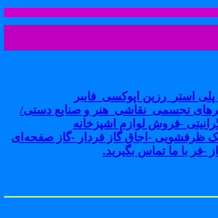
لی استر_رزین اپوکسی_فایبر
های تجسمی_نقاشی_هنر و صنایع دستی/
نیتی -فروش لوازم اشپزخانه
ک ظرفشویی -اجاق گاز فردار -گاز صفحه‌ای
-فر با ما تماس بگیرید.