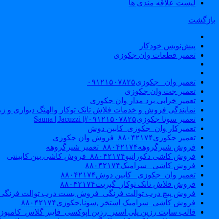
لیست علاقه مندی ها
بازگشت
پیش‌نویس خودکار
تعمیر قطعات وان جکوزی
تعمیر وان _جکوزی۰۹۱۲۱۵۰۷۸۲۵
تعمیر جت وان جکوزی
تعمیر خرابی برد مدار وان جکوزی
نمایندگی فروش و خدمات فلاش تانک توکار والهنگ دیواری و زمینی ۴۶۰
تعمیر سونا جکوزی۰۹۱۲۱۵۰۷۸۲۵#| Sauna | Jacuzzi
تعمیرکار وان_جکوزی_کابین دوش
تعمیر جکوزی۸۸۰۴۲۱۷۴_فروش وان جکوزی
فروش شیرگروهه۸۸۰۴۲۱۷۴_تعمیر شیرگروهه
فروش کاشی دکوراتیو۸۸۰۴۲۱۷۴_فروش کاشی بین کابینتی
فروش کاشی _سرامیک۸۸۰۴۲۱۷۴
تعمیر وان_جکوزی_ کابین دوش۸۸۰۴۲۱۷۴
فروش فلاش تانک توکار_گبریت۸۸۰۴۲۱۷۴
فروش پیچ درب توالت فرنگی_فروش بست درب توالت فرنگی والهنگ۷۸۲۵
فروش کاشی_سرامیک استخر ,سونا,جکوزی۸۸۰۴۲۱۷۴
قالب سایت رزین پلی استر_رزین اپوکسی_فایبر گلاس_کامپوز