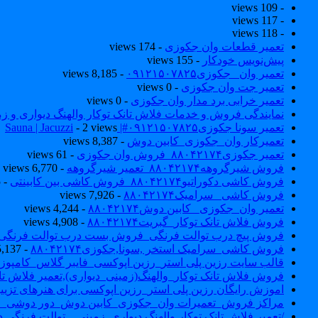
- 109 views
- 117 views
- 118 views
تعمیر قطعات وان جکوزی
- 174 views
پیش‌نویس خودکار
- 155 views
تعمیر وان _جکوزی۰۹۱۲۱۵۰۷۸۲۵
- 8,185 views
تعمیر جت وان جکوزی
- 0 views
تعمیر خرابی برد مدار وان جکوزی
- 0 views
نمایندگی فروش و خدمات فلاش تانک توکار والهنگ دیواری و زمینی ۴۶۰
تعمیر سونا جکوزی۰۹۱۲۱۵۰۷۸۲۵#| Sauna | Jacuzzi
- 2 views
تعمیرکار وان_جکوزی_کابین دوش
- 8,387 views
تعمیر جکوزی۸۸۰۴۲۱۷۴_فروش وان جکوزی
- 61 views
فروش شیرگروهه۸۸۰۴۲۱۷۴_تعمیر شیرگروهه
- 6,770 views
فروش کاشی دکوراتیو۸۸۰۴۲۱۷۴_فروش کاشی بین کابینتی
- 7,035 views
فروش کاشی _سرامیک۸۸۰۴۲۱۷۴
- 7,926 views
تعمیر وان_جکوزی_ کابین دوش۸۸۰۴۲۱۷۴
- 4,244 views
فروش فلاش تانک توکار_گبریت۸۸۰۴۲۱۷۴
- 4,908 views
فروش پیچ درب توالت فرنگی_فروش بست درب توالت فرنگی والهنگ۷۸۲۵
فروش کاشی_سرامیک استخر ,سونا,جکوزی۸۸۰۴۲۱۷۴
- 5,137 views
قالب سایت رزین پلی استر_رزین اپوکسی_فایبر گلاس_کامپوز
فروش فلاش تانک توکار_والهنگ(زمینی_دیواری),تعمیر فلاش تان
اموزش رایگان رزین پلی استر_رزین اپوکسی برای هنرهای تزیی
مراکز فروش_تعمیرات وان_جکوزی_کابین دوش_دور دوشی_ا
/تعمیر فلاش تانک توکار والهنگ دیواری_زمینی _ توالت فرنگی د