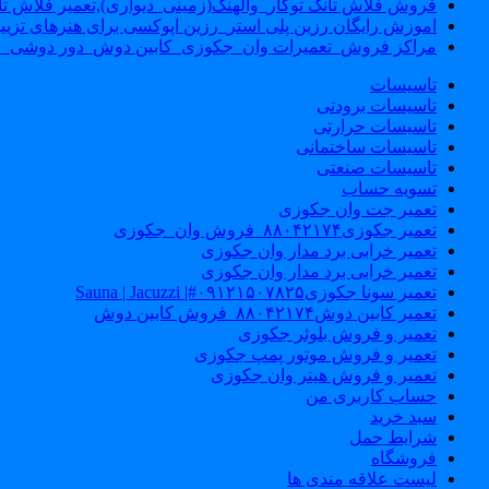
فروش فلاش تانک توکار_والهنگ(زمینی_دیواری),تعمیر فلاش تان
اموزش رایگان رزین پلی استر_رزین اپوکسی برای هنرهای تزیی
مراکز فروش_تعمیرات وان_جکوزی_کابین دوش_دور دوشی_ا
تاسیسات
تاسیسات برودتی
تاسیسات حرارتی
تاسیسات ساختمانی
تاسیسات صنعتی
تسویه حساب
تعمیر جت وان جکوزی
تعمیر جکوزی۸۸۰۴۲۱۷۴_فروش وان_جکوزی
تعمیر خرابی برد مدار وان جکوزی
تعمیر خرابی برد مدار وان جکوزی
تعمیر سونا جکوزی۰۹۱۲۱۵۰۷۸۲۵#| Sauna | Jacuzzi
تعمیر کابین دوش۸۸۰۴۲۱۷۴_فروش کابین دوش
تعمیر و فروش بلوئر جکوزی
تعمیر و فروش موتور پمپ جکوزی
تعمیر و فروش هیتر وان جکوزی
حساب کاربری من
سبد خرید
شرایط حمل
فروشگاه
لیست علاقه مندی ها