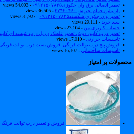
تعمیر اتصالی برق وان جکوزی۰۹۱۲۱۵۰۷۸۲۵
- 54,093 views
پارتیشن حمام تجریش ۲۲۴۲۰۴۶۰
- 36,505 views
تعمیر وان جکوزی شکسته۰۹۱۲۱۵۰۷۸۲۵
- 31,927 views
سبد خرید
- 29,111 views
حساب کاربری من
- 23,104 views
تعمیر درب کابین دوش-تعمیر غلطک و ریل درب شیشه ای کاب
تاسیسات حرارتی
- 17,010 views
فروش پیچ درب توالت فرنگی_فروش بست درب توالت فرنگی والهنگ۷۸۲۵
تاسیسات ساختمانی
- 16,107 views
محصولات پر امتیاز
فروش و تعمیر درب توالت فرنگی توتو