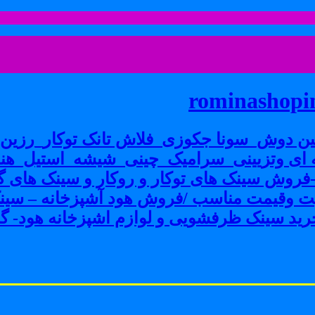
rominashopin
ن دوش_سونا جکوزی_فلاش تانک توکار_رزین پ
ی وتزیینی_سرامیک_چینی_شیشه_استیل_هنر
ش سینک های توکار و روکار و سینک های گرا
فیت وقیمت مناسب /فروش هود آشپزخانه – سین
ید سینک ظرفشویی و لوازم اشپزخانه هود- گاز 