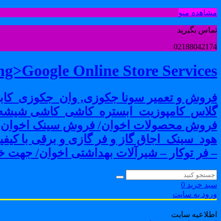
مشاهده منو
تماس بگیرید
02188042174
g>Google Online Store Services
فروش و تعمیر سونا جکوزی, وان_جکوزی_کابی
گلاس_کامپوزیت_ابستره_کاشی_کاشی شیشه ا
فروش محصولات اخوان/ فروش سینک اخوان-فرو
هود_سینک_اجاق گاز و فر گازی و برقی با کی
– فر توکار – شیرآلات بهداشتی اخوان/ جهت خر
سبد خرید
0
ورود به سایت
اطلاعیه سایت