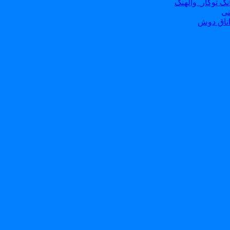
ک توکار_والهنگ
نی
تاق دوش