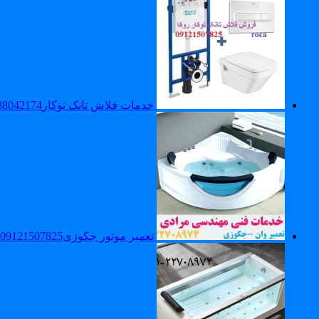
خدمات فلاش تانک توکار88042174_تعمیر توالت فرنگی دیواری_والهنگ
تعمیر موتور جکوزی09121507825