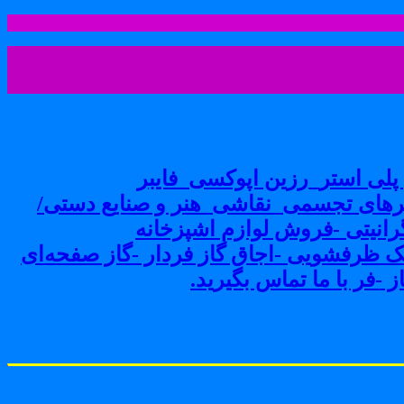
لی استر_رزین اپوکسی_فایبر
های تجسمی_نقاشی_هنر و صنایع دستی/
نیتی -فروش لوازم اشپزخانه
ک ظرفشویی -اجاق گاز فردار -گاز صفحه‌ای
-فر با ما تماس بگیرید.