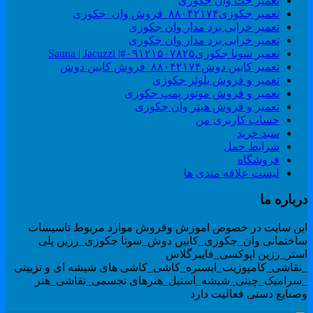
تعمیر جت وان جکوزی
تعمیر جکوزی۸۸۰۴۲۱۷۴_فروش وان_جکوزی
تعمیر خرابی برد مدار وان جکوزی
تعمیر خرابی برد مدار وان جکوزی
تعمیر سونا جکوزی۰۹۱۲۱۵۰۷۸۲۵#| Sauna | Jacuzzi
تعمیر کابین دوش۸۸۰۴۲۱۷۴_فروش کابین دوش
تعمیر و فروش بلوئر جکوزی
تعمیر و فروش موتور پمپ جکوزی
تعمیر و فروش هیتر وان جکوزی
حساب کاربری من
سبد خرید
شرایط حمل
فروشگاه
لیست علاقه مندی ها
رباره ما
ین سایت در خصوص اموزش وفروش موارد مربوط تاسیسات
اختمانی وان_جکوزی_کابین دوش_سونا جکوزی_رزین پلی
ستر_رزین اپوکسی_فایبرگلاس
نقاشی_کامپوزیت_ابستره_کاشی_کاشی های شیشه ای و تزیینی
سرامیک_چینی_شیشه_استیل_هنرهای تجسمی_نقاشی_هنر
صنایع دستی فعالیت دارد