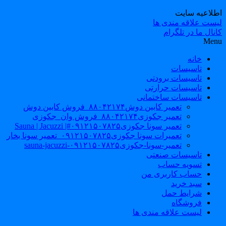
طلاعیه سایت
یست علاقه مندی ها
نال ما در تلگرام
Men
خانه
تاسیسات
تاسیسات برودتی
تاسیسات حرارتی
تاسیسات ساختمانی
تعمیر کابین دوش۸۸۰۴۲۱۷۴_فروش کابین دوش
تعمیر جکوزی۸۸۰۴۲۱۷۴_فروش وان_جکوزی
تعمیر سونا جکوزی۰۹۱۲۱۵۰۷۸۲۵#| Sauna | Jacuzzi
تعمیرات سونا جکوزی۰۹۱۲۱۵۰۷۸۲۵_تعمیر سونا بخار
تعمیر-سونا-جکوزی۰۹۱۲۱۵۰۷۸۲۵-sauna-jacuzzi
تاسیسات صنعتی
تسویه حساب
حساب کاربری من
سبد خرید
شرایط حمل
فروشگاه
لیست علاقه مندی ها