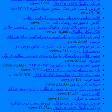
فرنگی والهنگ۰۹۱۲۱۵۰۷۸۲۵
- 5,006 views
فروش کاشی_سرامیک استخر ,سونا,جکوزی۸۸۰۴۲۱۷۴
-
5,136 views
قالب سایت رزین پلی استر_رزین اپوکسی_فایبر
گلاس_کامپوزیت رونمایی شد
- 4,450 views
فروش فلاش تانک توکار_والهنگ(زمینی_دیواری),تعمیر فلاش
تانک توکار_والهنگ
- 10,486 views
اموزش رایگان رزین پلی استر_رزین اپوکسی برای هنرهای
تزیینی
- 2,459 views
مراکز فروش_تعمیرات وان_جکوزی_کابین دوش_دور
دوشی_اتاق دوش
- 4,516 views
/تعمیر فلاش تانک توکار والهنگ دیواری_زمینی _ توالت فرنگی
دیواری
- 67,123 views
تعمیر اتصالی برق وان جکوزی۰۹۱۲۱۵۰۷۸۲۵
- 54,092 views
پارتیشن حمام تجریش ۲۲۴۲۰۴۶۰
- 36,502 views
تعمیر وان جکوزی شکسته۰۹۱۲۱۵۰۷۸۲۵
- 31,926 views
سبد خرید
- 29,108 views
حساب کاربری من
- 23,103 views
تعمیر درب کابین دوش-تعمیر غلطک و ریل درب شیشه ای
کابین دوش
- 19,436 views
تاسیسات حرارتی
- 17,009 views
فروش پیچ درب توالت فرنگی_فروش بست درب توالت
فرنگی والهنگ۰۹۱۲۱۵۰۷۸۲۵
- 16,754 views