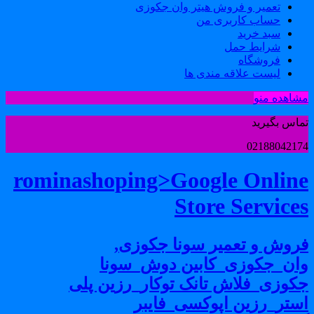
تعمیر و فروش هیتر وان جکوزی
حساب کاربری من
سبد خرید
شرایط حمل
فروشگاه
لیست علاقه مندی ها
شاهده منو
ماس بگیرید
0218804217
rominashoping>Google Onlin
Store Service
روش و تعمیر سونا جکوزی,
ان_جکوزی_کابین دوش_سونا
کوزی_فلاش تانک توکار_رزین پلی
ستر_رزین اپوکسی_فایبر