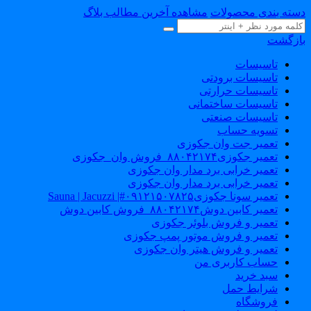
سته بندی محصولات
مشاهده آخرین مطالب بلاگ
ازگشت
تاسیسات
تاسیسات برودتی
تاسیسات حرارتی
تاسیسات ساختمانی
تاسیسات صنعتی
تسویه حساب
تعمیر جت وان جکوزی
تعمیر جکوزی۸۸۰۴۲۱۷۴_فروش وان_جکوزی
تعمیر خرابی برد مدار وان جکوزی
تعمیر خرابی برد مدار وان جکوزی
تعمیر سونا جکوزی۰۹۱۲۱۵۰۷۸۲۵#| Sauna | Jacuzzi
تعمیر کابین دوش۸۸۰۴۲۱۷۴_فروش کابین دوش
تعمیر و فروش بلوئر جکوزی
تعمیر و فروش موتور پمپ جکوزی
تعمیر و فروش هیتر وان جکوزی
حساب کاربری من
سبد خرید
شرایط حمل
فروشگاه