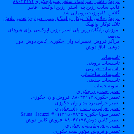
فروش کاشی_سرامیک استخر ,سونا,جکوزی۸۸۰۴۲۱۷۴
قالب سایت رزین پلی استر_رزین اپوکسی_فایبر
گلاس_کامپوزیت رونمایی شد
فروش فلاش تانک توکار_والهنگ(زمینی_دیواری),تعمیر فلاش
تانک توکار_والهنگ
اموزش رایگان رزین پلی استر_رزین اپوکسی برای هنرهای
تزیینی
مراکز فروش_تعمیرات وان_جکوزی_کابین دوش_دور
دوشی_اتاق دوش
تاسیسات
تاسیسات برودتی
تاسیسات حرارتی
تاسیسات ساختمانی
تاسیسات صنعتی
تسویه حساب
تعمیر جت وان جکوزی
تعمیر جکوزی۸۸۰۴۲۱۷۴_فروش وان_جکوزی
تعمیر خرابی برد مدار وان جکوزی
تعمیر خرابی برد مدار وان جکوزی
تعمیر سونا جکوزی۰۹۱۲۱۵۰۷۸۲۵#| Sauna | Jacuzzi
تعمیر کابین دوش۸۸۰۴۲۱۷۴_فروش کابین دوش
تعمیر و فروش بلوئر جکوزی
تعمیر و فروش موتور پمپ جکوزی