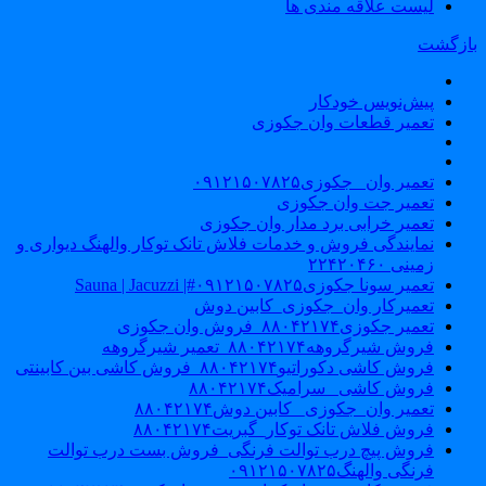
لیست علاقه مندی ها
ازگشت
پیش‌نویس خودکار
تعمیر قطعات وان جکوزی
تعمیر وان _جکوزی۰۹۱۲۱۵۰۷۸۲۵
تعمیر جت وان جکوزی
تعمیر خرابی برد مدار وان جکوزی
نمایندگی فروش و خدمات فلاش تانک توکار والهنگ دیواری و
زمینی ۲۲۴۲۰۴۶۰
تعمیر سونا جکوزی۰۹۱۲۱۵۰۷۸۲۵#| Sauna | Jacuzzi
تعمیرکار وان_جکوزی_کابین دوش
تعمیر جکوزی۸۸۰۴۲۱۷۴_فروش وان جکوزی
فروش شیرگروهه۸۸۰۴۲۱۷۴_تعمیر شیرگروهه
فروش کاشی دکوراتیو۸۸۰۴۲۱۷۴_فروش کاشی بین کابینتی
فروش کاشی _سرامیک۸۸۰۴۲۱۷۴
تعمیر وان_جکوزی_ کابین دوش۸۸۰۴۲۱۷۴
فروش فلاش تانک توکار_گبریت۸۸۰۴۲۱۷۴
فروش پیچ درب توالت فرنگی_فروش بست درب توالت
فرنگی والهنگ۰۹۱۲۱۵۰۷۸۲۵