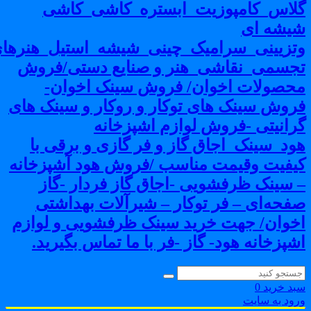
لاس_کامپوزیت_ابستره_کاشی_کاشی
یشه ای
تزیینی_سرامیک_چینی_شیشه_استیل_هنرهای
جسمی_نقاشی_هنر و صنایع دستی/فروش
حصولات اخوان/ فروش سینک اخوان-
روش سینک های توکار و روکار و سینک های
رانیتی -فروش لوازم اشپزخانه
ود_سینک_اجاق گاز و فر گازی و برقی با
یفیت وقیمت مناسب /فروش هود آشپزخانه
 سینک ظرفشویی -اجاق گاز فردار -گاز
فحه‌ای – فر توکار – شیرآلات بهداشتی
خوان/ جهت خرید سینک ظرفشویی و لوازم
شپزخانه هود- گاز -فر با ما تماس بگیرید.
بد خرید
0
رود به سایت