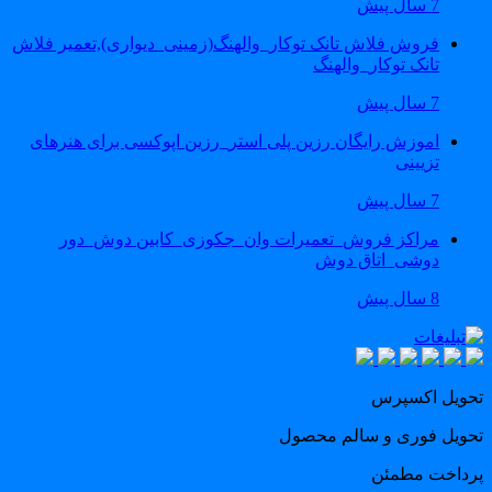
7 سال پیش
فروش فلاش تانک توکار_والهنگ(زمینی_دیواری),تعمیر فلاش
تانک توکار_والهنگ
7 سال پیش
اموزش رایگان رزین پلی استر_رزین اپوکسی برای هنرهای
تزیینی
7 سال پیش
مراکز فروش_تعمیرات وان_جکوزی_کابین دوش_دور
دوشی_اتاق دوش
8 سال پیش
حویل اکسپرس
حویل فوری و سالم محصول
رداخت مطمئن