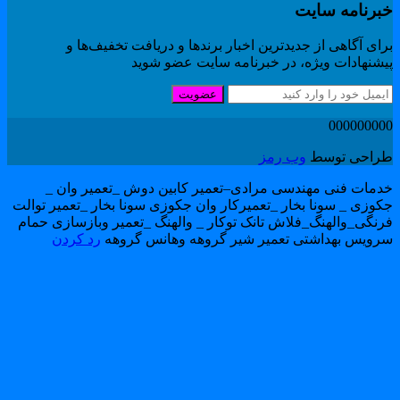
برنامه سایت
ای آگاهی از جدیدترین اخبار برندها و دریافت تخفیف‌ها و
یشنهادات ویژه، در خبرنامه سایت عضو شوید
عضویت
00000000
راحی توسط
وب رمز
دمات فنی مهندسی مرادی–تعمیر کابین دوش _تعمیر وان _
کوزی _ سونا بخار _تعمیرکار وان جکوزی سونا بخار _تعمیر توالت
رنگی_والهنگ_فلاش تانک توکار _ والهنگ _تعمیر وبازسازی حمام
رویس بهداشتی تعمیر شیر گروهه وهانس گروهه
رد کردن