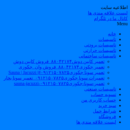
طلاعیه سایت
یست علاقه مندی ها
نال ما در تلگرام
Men
خانه
تاسیسات
تاسیسات برودتی
تاسیسات حرارتی
تاسیسات ساختمانی
تعمیر کابین دوش۸۸۰۴۲۱۷۴_فروش کابین دوش
تعمیر جکوزی۸۸۰۴۲۱۷۴_فروش وان_جکوزی
تعمیر سونا جکوزی۰۹۱۲۱۵۰۷۸۲۵#| Sauna | Jacuzzi
تعمیرات سونا جکوزی۰۹۱۲۱۵۰۷۸۲۵_تعمیر سونا بخار
تعمیر-سونا-جکوزی۰۹۱۲۱۵۰۷۸۲۵-sauna-jacuzzi
تاسیسات صنعتی
تسویه حساب
حساب کاربری من
سبد خرید
شرایط حمل
فروشگاه
لیست علاقه مندی ها