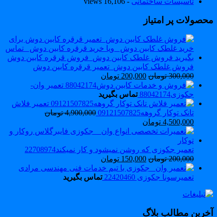
تاسیسات ساختمانی
- 16,106 views
حصولات پر امتیاز
فروش غلطک کابین دوش_تعمیر قرقره کابین دوش
300,000
تومان
200,000
تومان
تعمیر وان-
جکوزی88042174
تماس بگیرید
تعمیر فلاش
تانک توکار گروهه09121507825
4,900,000
تومان
4,500,000
تومان
تعمیر جکوزی که روشن نمیشود و کار نمیکند22708974
200,000
تومان
150,000
تومان
تعمیرسونا جکوزی 22420460
تماس بگیرید
خرین مطالب بلاگ