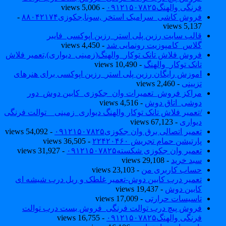
فرنگی والهنگ۰۹۱۲۱۵۰۷۸۲۵
- 5,006 views
فروش کاشی_سرامیک استخر ,سونا,جکوزی۸۸۰۴۲۱۷۴
-
5,137 views
قالب سایت رزین پلی استر_رزین اپوکسی_فایبر
گلاس_کامپوزیت رونمایی شد
- 4,450 views
فروش فلاش تانک توکار_والهنگ(زمینی_دیواری),تعمیر فلاش
تانک توکار_والهنگ
- 10,490 views
اموزش رایگان رزین پلی استر_رزین اپوکسی برای هنرهای
تزیینی
- 2,460 views
مراکز فروش_تعمیرات وان_جکوزی_کابین دوش_دور
دوشی_اتاق دوش
- 4,516 views
/تعمیر فلاش تانک توکار والهنگ دیواری_زمینی _ توالت فرنگی
دیواری
- 67,123 views
تعمیر اتصالی برق وان جکوزی۰۹۱۲۱۵۰۷۸۲۵
- 54,092 views
پارتیشن حمام تجریش ۲۲۴۲۰۴۶۰
- 36,505 views
تعمیر وان جکوزی شکسته۰۹۱۲۱۵۰۷۸۲۵
- 31,927 views
سبد خرید
- 29,108 views
حساب کاربری من
- 23,103 views
تعمیر درب کابین دوش-تعمیر غلطک و ریل درب شیشه ای
کابین دوش
- 19,437 views
تاسیسات حرارتی
- 17,009 views
فروش پیچ درب توالت فرنگی_فروش بست درب توالت
فرنگی والهنگ۰۹۱۲۱۵۰۷۸۲۵
- 16,755 views