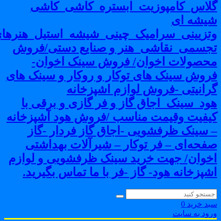
لاس_کامپوزیت_ابستره_کاشی_کاشی
یشه ای
تزیینی_سرامیک_چینی_شیشه_استیل_هنرهای
جسمی_نقاشی_هنر و صنایع دستی/فروش
حصولات اخوان/ فروش سینک اخوان-
روش سینک های توکار و روکار و سینک های
رانیتی -فروش لوازم اشپزخانه
ود_سینک_اجاق گاز و فر گازی و برقی با
یفیت وقیمت مناسب /فروش هود آشپزخانه
 سینک ظرفشویی -اجاق گاز فردار -گاز
فحه‌ای – فر توکار – شیرآلات بهداشتی
خوان/ جهت خرید سینک ظرفشویی و لوازم
شپزخانه هود- گاز -فر با ما تماس بگیرید.
بد خرید
0
رود به سایت