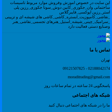
ین سایت در خصوص اموزش وفروش موارد مربوط تاسیسات
اختمانی وان_جکوزی_کابین دوش_سونا جکوزی_رزین پلی
ستر_رزین اپوکسی_فایبرگلاس
نقاشی_کامپوزیت_ابستره_کاشی_کاشی های شیشه ای و تزیینی
سرامیک_چینی_شیشه_استیل_هنرهای تجسمی_نقاشی_هنر
صنایع دستی فعالیت دارد
ماس با ما
هران
02188042174 - 091215078
moraditrading@gmail.co
گویی 24 ساعته در تمام ساعات روز
بکه های اجتماعی
 را در شبکه های اجتماعی دنبال کنید