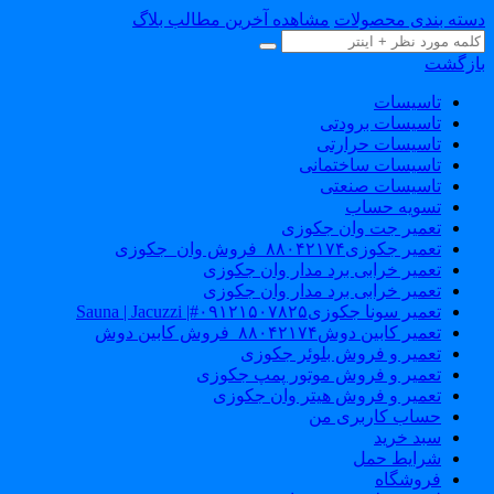
سته بندی محصولات
مشاهده آخرین مطالب بلاگ
ازگشت
تاسیسات
تاسیسات برودتی
تاسیسات حرارتی
تاسیسات ساختمانی
تاسیسات صنعتی
تسویه حساب
تعمیر جت وان جکوزی
تعمیر جکوزی۸۸۰۴۲۱۷۴_فروش وان_جکوزی
تعمیر خرابی برد مدار وان جکوزی
تعمیر خرابی برد مدار وان جکوزی
تعمیر سونا جکوزی۰۹۱۲۱۵۰۷۸۲۵#| Sauna | Jacuzzi
تعمیر کابین دوش۸۸۰۴۲۱۷۴_فروش کابین دوش
تعمیر و فروش بلوئر جکوزی
تعمیر و فروش موتور پمپ جکوزی
تعمیر و فروش هیتر وان جکوزی
حساب کاربری من
سبد خرید
شرایط حمل
فروشگاه