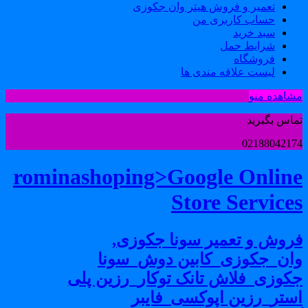
تعمیر و فروش هیتر وان جکوزی
حساب کاربری من
سبد خرید
شرایط حمل
فروشگاه
لیست علاقه مندی ها
شاهده منو
ماس بگیرید
0218804217
rominashoping>Google Onlin
Store Service
روش و تعمیر سونا جکوزی,
ان_جکوزی_کابین دوش_سونا
کوزی_فلاش تانک توکار_رزین پلی
ستر_رزین اپوکسی_فایبر