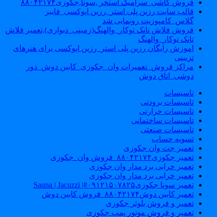
فروش کاشی_سرامیک استخر ,سونا,جکوزی۸۸۰۴۲۱۷۴
قالب سایت رزین پلی استر_رزین اپوکسی_فایبر
گلاس_کامپوزیت رونمایی شد
فروش فلاش تانک توکار_والهنگ(زمینی_دیواری),تعمیر فلاش
تانک توکار_والهنگ
اموزش رایگان رزین پلی استر_رزین اپوکسی برای هنرهای
تزیینی
مراکز فروش_تعمیرات وان_جکوزی_کابین دوش_دور
دوشی_اتاق دوش
تاسیسات
تاسیسات برودتی
تاسیسات حرارتی
تاسیسات ساختمانی
تاسیسات صنعتی
تسویه حساب
تعمیر جت وان جکوزی
تعمیر جکوزی۸۸۰۴۲۱۷۴_فروش وان_جکوزی
تعمیر خرابی برد مدار وان جکوزی
تعمیر خرابی برد مدار وان جکوزی
تعمیر سونا جکوزی۰۹۱۲۱۵۰۷۸۲۵#| Sauna | Jacuzzi
تعمیر کابین دوش۸۸۰۴۲۱۷۴_فروش کابین دوش
تعمیر و فروش بلوئر جکوزی
تعمیر و فروش موتور پمپ جکوزی