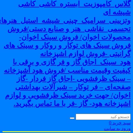
لاس_کامپوزیت_ابستره_کاشی_کاشی
یشه ای
تزیینی_سرامیک_چینی_شیشه_استیل_هنرهای
جسمی_نقاشی_هنر و صنایع دستی/فروش
حصولات اخوان/ فروش سینک اخوان-
روش سینک های توکار و روکار و سینک های
رانیتی -فروش لوازم اشپزخانه
ود_سینک_اجاق گاز و فر گازی و برقی با
یفیت وقیمت مناسب /فروش هود آشپزخانه
 سینک ظرفشویی -اجاق گاز فردار -گاز
فحه‌ای – فر توکار – شیرآلات بهداشتی
خوان/ جهت خرید سینک ظرفشویی و لوازم
شپزخانه هود- گاز -فر با ما تماس بگیرید.
بد خرید
0
رود به سایت