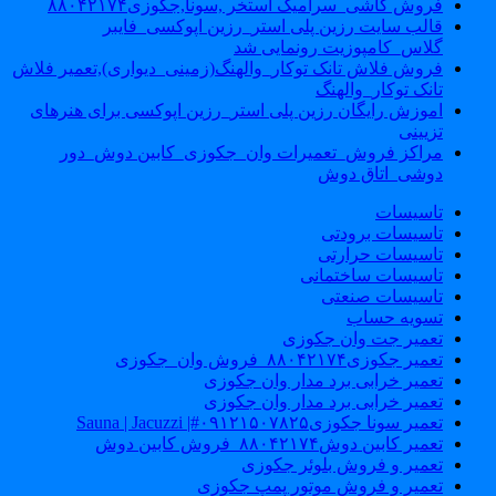
فروش کاشی_سرامیک استخر ,سونا,جکوزی۸۸۰۴۲۱۷۴
قالب سایت رزین پلی استر_رزین اپوکسی_فایبر
گلاس_کامپوزیت رونمایی شد
فروش فلاش تانک توکار_والهنگ(زمینی_دیواری),تعمیر فلاش
تانک توکار_والهنگ
اموزش رایگان رزین پلی استر_رزین اپوکسی برای هنرهای
تزیینی
مراکز فروش_تعمیرات وان_جکوزی_کابین دوش_دور
دوشی_اتاق دوش
تاسیسات
تاسیسات برودتی
تاسیسات حرارتی
تاسیسات ساختمانی
تاسیسات صنعتی
تسویه حساب
تعمیر جت وان جکوزی
تعمیر جکوزی۸۸۰۴۲۱۷۴_فروش وان_جکوزی
تعمیر خرابی برد مدار وان جکوزی
تعمیر خرابی برد مدار وان جکوزی
تعمیر سونا جکوزی۰۹۱۲۱۵۰۷۸۲۵#| Sauna | Jacuzzi
تعمیر کابین دوش۸۸۰۴۲۱۷۴_فروش کابین دوش
تعمیر و فروش بلوئر جکوزی
تعمیر و فروش موتور پمپ جکوزی