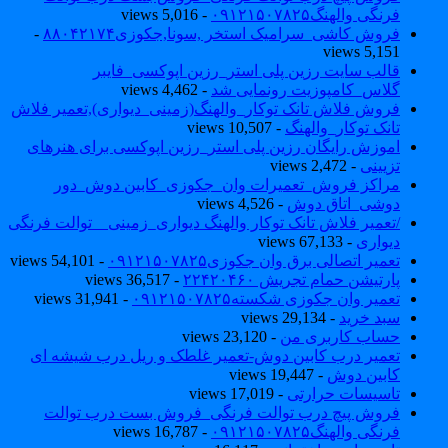
فرنگی والهنگ۰۹۱۲۱۵۰۷۸۲۵
- 5,016 views
فروش کاشی_سرامیک استخر ,سونا,جکوزی۸۸۰۴۲۱۷۴
-
5,151 views
قالب سایت رزین پلی استر_رزین اپوکسی_فایبر
گلاس_کامپوزیت رونمایی شد
- 4,462 views
فروش فلاش تانک توکار_والهنگ(زمینی_دیواری),تعمیر فلاش
تانک توکار_والهنگ
- 10,507 views
اموزش رایگان رزین پلی استر_رزین اپوکسی برای هنرهای
تزیینی
- 2,472 views
مراکز فروش_تعمیرات وان_جکوزی_کابین دوش_دور
دوشی_اتاق دوش
- 4,526 views
/تعمیر فلاش تانک توکار والهنگ دیواری_زمینی _ توالت فرنگی
دیواری
- 67,133 views
تعمیر اتصالی برق وان جکوزی۰۹۱۲۱۵۰۷۸۲۵
- 54,101 views
پارتیشن حمام تجریش ۲۲۴۲۰۴۶۰
- 36,517 views
تعمیر وان جکوزی شکسته۰۹۱۲۱۵۰۷۸۲۵
- 31,941 views
سبد خرید
- 29,134 views
حساب کاربری من
- 23,120 views
تعمیر درب کابین دوش-تعمیر غلطک و ریل درب شیشه ای
کابین دوش
- 19,447 views
تاسیسات حرارتی
- 17,019 views
فروش پیچ درب توالت فرنگی_فروش بست درب توالت
فرنگی والهنگ۰۹۱۲۱۵۰۷۸۲۵
- 16,787 views