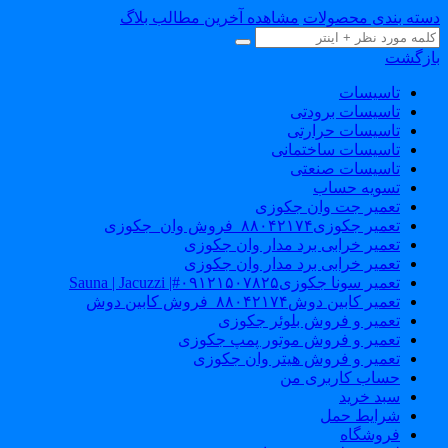
سته بندی محصولات
مشاهده آخرین مطالب بلاگ
ازگشت
تاسیسات
تاسیسات برودتی
تاسیسات حرارتی
تاسیسات ساختمانی
تاسیسات صنعتی
تسویه حساب
تعمیر جت وان جکوزی
تعمیر جکوزی۸۸۰۴۲۱۷۴_فروش وان_جکوزی
تعمیر خرابی برد مدار وان جکوزی
تعمیر خرابی برد مدار وان جکوزی
تعمیر سونا جکوزی۰۹۱۲۱۵۰۷۸۲۵#| Sauna | Jacuzzi
تعمیر کابین دوش۸۸۰۴۲۱۷۴_فروش کابین دوش
تعمیر و فروش بلوئر جکوزی
تعمیر و فروش موتور پمپ جکوزی
تعمیر و فروش هیتر وان جکوزی
حساب کاربری من
سبد خرید
شرایط حمل
فروشگاه