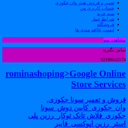
تعمیر و فروش هیتر وان جکوزی
حساب کاربری من
سبد خرید
شرایط حمل
فروشگاه
لیست علاقه مندی ها
شاهده منو
ماس بگیرید
0218804217
rominashoping>Google Onlin
Store Service
روش و تعمیر سونا جکوزی,
ان_جکوزی_کابین دوش_سونا
کوزی_فلاش تانک توکار_رزین پلی
ستر_رزین اپوکسی_فایبر