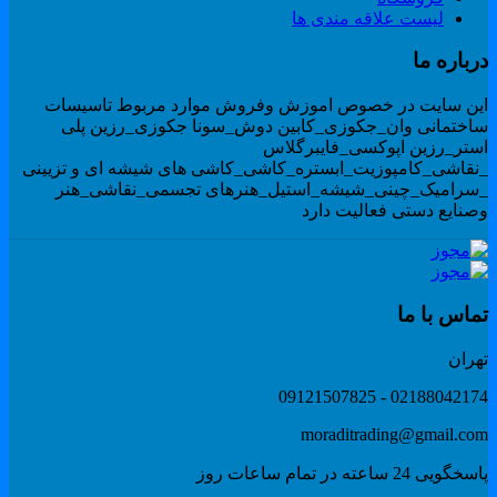
لیست علاقه مندی ها
رباره ما
ین سایت در خصوص اموزش وفروش موارد مربوط تاسیسات
اختمانی وان_جکوزی_کابین دوش_سونا جکوزی_رزین پلی
ستر_رزین اپوکسی_فایبرگلاس
نقاشی_کامپوزیت_ابستره_کاشی_کاشی های شیشه ای و تزیینی
سرامیک_چینی_شیشه_استیل_هنرهای تجسمی_نقاشی_هنر
صنایع دستی فعالیت دارد
ماس با ما
هران
02188042174 - 091215078
moraditrading@gmail.co
گویی 24 ساعته در تمام ساعات روز