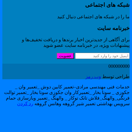
بکه های اجتماعی
 را در شبکه های اجتماعی دنبال کنید
برنامه سایت
ای آگاهی از جدیدترین اخبار برندها و دریافت تخفیف‌ها و
یشنهادات ویژه، در خبرنامه سایت عضو شوید
عضویت
00000000
راحی توسط
وب رمز
دمات فنی مهندسی مرادی–تعمیر کابین دوش _تعمیر وان _
کوزی _ سونا بخار _تعمیرکار وان جکوزی سونا بخار _تعمیر توالت
رنگی_والهنگ_فلاش تانک توکار _ والهنگ _تعمیر وبازسازی حمام
رویس بهداشتی تعمیر شیر گروهه وهانس گروهه
رد کردن