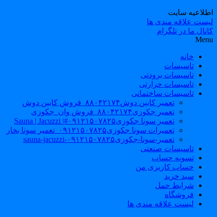
طلاعیه سایت
یست علاقه مندی ها
نال ما در تلگرام
Men
خانه
تاسیسات
تاسیسات برودتی
تاسیسات حرارتی
تاسیسات ساختمانی
تعمیر کابین دوش۸۸۰۴۲۱۷۴_فروش کابین دوش
تعمیر جکوزی۸۸۰۴۲۱۷۴_فروش وان_جکوزی
تعمیر سونا جکوزی۰۹۱۲۱۵۰۷۸۲۵#| Sauna | Jacuzzi
تعمیرات سونا جکوزی۰۹۱۲۱۵۰۷۸۲۵_تعمیر سونا بخار
تعمیر-سونا-جکوزی۰۹۱۲۱۵۰۷۸۲۵-sauna-jacuzzi
تاسیسات صنعتی
تسویه حساب
حساب کاربری من
سبد خرید
شرایط حمل
فروشگاه
لیست علاقه مندی ها