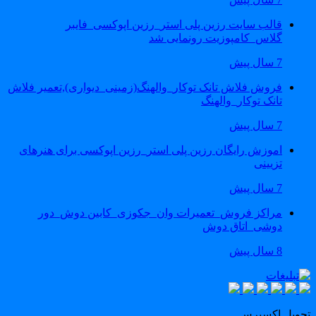
قالب سایت رزین پلی استر_رزین اپوکسی_فایبر
گلاس_کامپوزیت رونمایی شد
7 سال پیش
فروش فلاش تانک توکار_والهنگ(زمینی_دیواری),تعمیر فلاش
تانک توکار_والهنگ
7 سال پیش
اموزش رایگان رزین پلی استر_رزین اپوکسی برای هنرهای
تزیینی
7 سال پیش
مراکز فروش_تعمیرات وان_جکوزی_کابین دوش_دور
دوشی_اتاق دوش
8 سال پیش
حویل اکسپرس