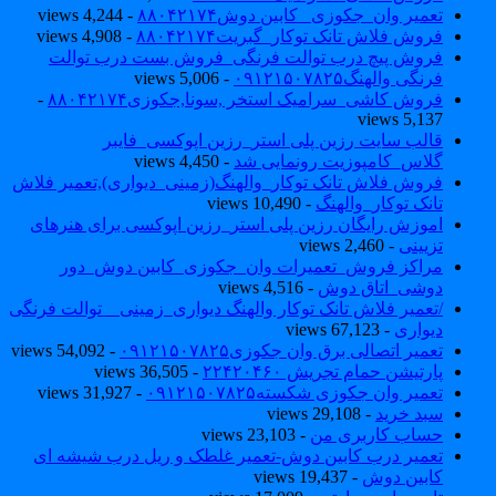
تعمیر وان_جکوزی_ کابین دوش۸۸۰۴۲۱۷۴
- 4,244 views
فروش فلاش تانک توکار_گبریت۸۸۰۴۲۱۷۴
- 4,908 views
فروش پیچ درب توالت فرنگی_فروش بست درب توالت
فرنگی والهنگ۰۹۱۲۱۵۰۷۸۲۵
- 5,006 views
فروش کاشی_سرامیک استخر ,سونا,جکوزی۸۸۰۴۲۱۷۴
-
5,137 views
قالب سایت رزین پلی استر_رزین اپوکسی_فایبر
گلاس_کامپوزیت رونمایی شد
- 4,450 views
فروش فلاش تانک توکار_والهنگ(زمینی_دیواری),تعمیر فلاش
تانک توکار_والهنگ
- 10,490 views
اموزش رایگان رزین پلی استر_رزین اپوکسی برای هنرهای
تزیینی
- 2,460 views
مراکز فروش_تعمیرات وان_جکوزی_کابین دوش_دور
دوشی_اتاق دوش
- 4,516 views
/تعمیر فلاش تانک توکار والهنگ دیواری_زمینی _ توالت فرنگی
دیواری
- 67,123 views
تعمیر اتصالی برق وان جکوزی۰۹۱۲۱۵۰۷۸۲۵
- 54,092 views
پارتیشن حمام تجریش ۲۲۴۲۰۴۶۰
- 36,505 views
تعمیر وان جکوزی شکسته۰۹۱۲۱۵۰۷۸۲۵
- 31,927 views
سبد خرید
- 29,108 views
حساب کاربری من
- 23,103 views
تعمیر درب کابین دوش-تعمیر غلطک و ریل درب شیشه ای
کابین دوش
- 19,437 views