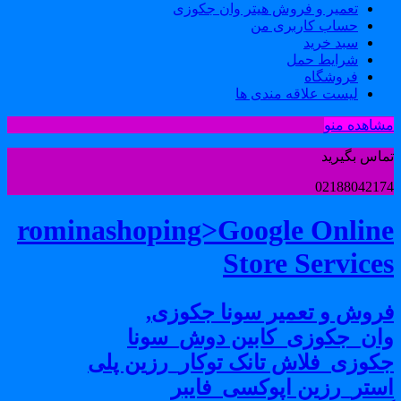
تعمیر و فروش هیتر وان جکوزی
حساب کاربری من
سبد خرید
شرایط حمل
فروشگاه
لیست علاقه مندی ها
شاهده منو
ماس بگیرید
0218804217
rominashoping>Google Onlin
Store Service
روش و تعمیر سونا جکوزی,
ان_جکوزی_کابین دوش_سونا
کوزی_فلاش تانک توکار_رزین پلی
ستر_رزین اپوکسی_فایبر