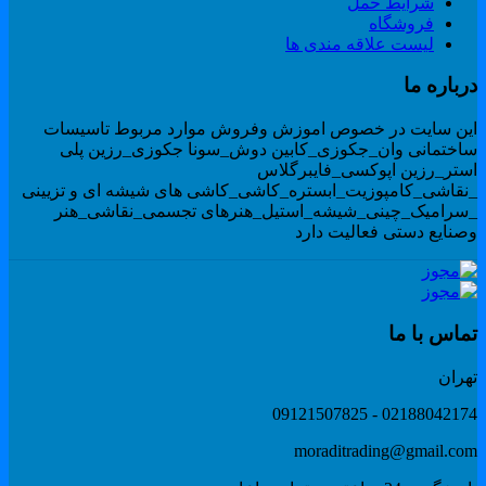
شرایط حمل
فروشگاه
لیست علاقه مندی ها
رباره ما
ین سایت در خصوص اموزش وفروش موارد مربوط تاسیسات
اختمانی وان_جکوزی_کابین دوش_سونا جکوزی_رزین پلی
ستر_رزین اپوکسی_فایبرگلاس
نقاشی_کامپوزیت_ابستره_کاشی_کاشی های شیشه ای و تزیینی
سرامیک_چینی_شیشه_استیل_هنرهای تجسمی_نقاشی_هنر
صنایع دستی فعالیت دارد
ماس با ما
هران
02188042174 - 091215078
moraditrading@gmail.co