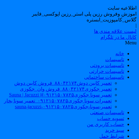
طلاعیه سایت
موزش وفروش رزین پلی استر_رزین اپوکسی_فایبر
لاس_کامپوزیت_ابستره
یست علاقه مندی ها
نال ما در تلگرام
Men
خانه
تاسیسات
تاسیسات برودتی
تاسیسات حرارتی
تاسیسات ساختمانی
تعمیر کابین دوش۸۸۰۴۲۱۷۴_فروش کابین دوش
تعمیر جکوزی۸۸۰۴۲۱۷۴_فروش وان_جکوزی
تعمیر سونا جکوزی۰۹۱۲۱۵۰۷۸۲۵#| Sauna | Jacuzzi
تعمیرات سونا جکوزی۰۹۱۲۱۵۰۷۸۲۵_تعمیر سونا بخار
تعمیر-سونا-جکوزی۰۹۱۲۱۵۰۷۸۲۵-sauna-jacuzzi
تاسیسات صنعتی
تسویه حساب
حساب کاربری من
سبد خرید
شرایط حمل