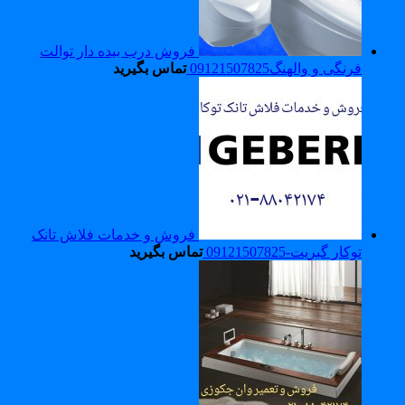
فروش درب بیده دار توالت
فرنگی و والهنگ09121507825
تماس بگیرید
فروش و خدمات فلاش تانک
توکار گبریت-09121507825
تماس بگیرید