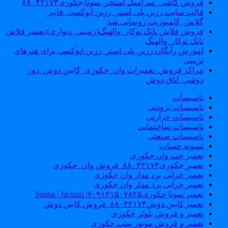
فروش کاشی_سرامیک استخر ,سونا,جکوزی۸۸۰۴۲۱۷۴
قالب سایت رزین پلی استر_رزین اپوکسی_فایبر
گلاس_کامپوزیت رونمایی شد
فروش فلاش تانک توکار_والهنگ(زمینی_دیواری),تعمیر فلاش
تانک توکار_والهنگ
اموزش رایگان رزین پلی استر_رزین اپوکسی برای هنرهای
تزیینی
مراکز فروش_تعمیرات وان_جکوزی_کابین دوش_دور
دوشی_اتاق دوش
تاسیسات
تاسیسات برودتی
تاسیسات حرارتی
تاسیسات ساختمانی
تاسیسات صنعتی
تسویه حساب
تعمیر جت وان جکوزی
تعمیر جکوزی۸۸۰۴۲۱۷۴_فروش وان_جکوزی
تعمیر خرابی برد مدار وان جکوزی
تعمیر خرابی برد مدار وان جکوزی
تعمیر سونا جکوزی۰۹۱۲۱۵۰۷۸۲۵#| Sauna | Jacuzzi
تعمیر کابین دوش۸۸۰۴۲۱۷۴_فروش کابین دوش
تعمیر و فروش بلوئر جکوزی
تعمیر و فروش موتور پمپ جکوزی