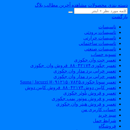
سته بندی محصولات
مشاهده آخرین مطالب بلاگ
ازگشت
تاسیسات
تاسیسات برودتی
تاسیسات حرارتی
تاسیسات ساختمانی
تاسیسات صنعتی
تسویه حساب
تعمیر جت وان جکوزی
تعمیر جکوزی۸۸۰۴۲۱۷۴_فروش وان_جکوزی
تعمیر خرابی برد مدار وان جکوزی
تعمیر خرابی برد مدار وان جکوزی
تعمیر سونا جکوزی۰۹۱۲۱۵۰۷۸۲۵#| Sauna | Jacuzzi
تعمیر کابین دوش۸۸۰۴۲۱۷۴_فروش کابین دوش
تعمیر و فروش بلوئر جکوزی
تعمیر و فروش موتور پمپ جکوزی
تعمیر و فروش هیتر وان جکوزی
حساب کاربری من
سبد خرید
شرایط حمل
فروشگاه