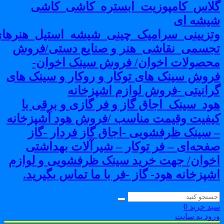
لاس_کامپوزیت_ابستره_کاشی_کاشی
یشه ای
تزیینی_سرامیک_چینی_شیشه_استیل_هنرهای
جسمی_نقاشی_هنر و صنایع دستی/فروش
حصولات اخوان/ فروش سینک اخوان-
روش سینک های توکار و روکار و سینک های
رانیتی -فروش لوازم اشپزخانه
ود_سینک_اجاق گاز و فر گازی و برقی با
یفیت وقیمت مناسب /فروش هود آشپزخانه
 سینک ظرفشویی -اجاق گاز فردار -گاز
فحه‌ای – فر توکار – شیرآلات بهداشتی
خوان/ جهت خرید سینک ظرفشویی و لوازم
شپزخانه هود- گاز -فر با ما تماس بگیرید.
بد خرید
0
رود به سایت