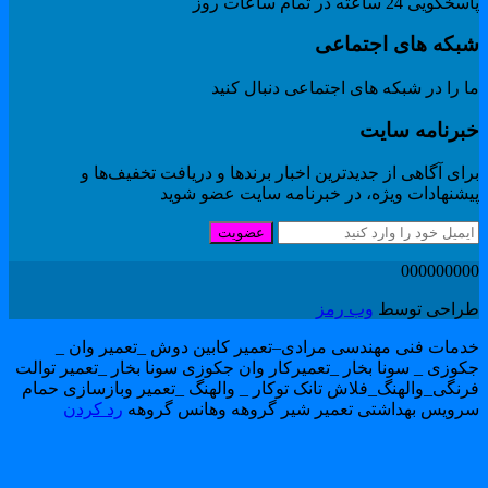
گویی 24 ساعته در تمام ساعات روز
بکه های اجتماعی
 را در شبکه های اجتماعی دنبال کنید
برنامه سایت
ای آگاهی از جدیدترین اخبار برندها و دریافت تخفیف‌ها و
یشنهادات ویژه، در خبرنامه سایت عضو شوید
عضویت
00000000
راحی توسط
وب رمز
دمات فنی مهندسی مرادی–تعمیر کابین دوش _تعمیر وان _
کوزی _ سونا بخار _تعمیرکار وان جکوزی سونا بخار _تعمیر توالت
رنگی_والهنگ_فلاش تانک توکار _ والهنگ _تعمیر وبازسازی حمام
رویس بهداشتی تعمیر شیر گروهه وهانس گروهه
رد کردن