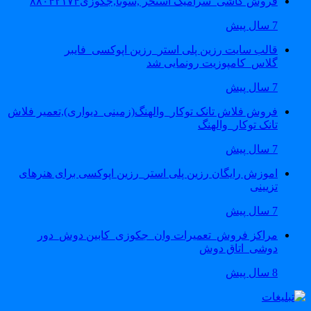
فروش کاشی_سرامیک استخر ,سونا,جکوزی۸۸۰۴۲۱۷۴
7 سال پیش
قالب سایت رزین پلی استر_رزین اپوکسی_فایبر
گلاس_کامپوزیت رونمایی شد
7 سال پیش
فروش فلاش تانک توکار_والهنگ(زمینی_دیواری),تعمیر فلاش
تانک توکار_والهنگ
7 سال پیش
اموزش رایگان رزین پلی استر_رزین اپوکسی برای هنرهای
تزیینی
7 سال پیش
مراکز فروش_تعمیرات وان_جکوزی_کابین دوش_دور
دوشی_اتاق دوش
8 سال پیش