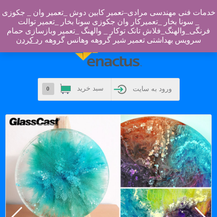
خدمات فنی مهندسی مرادی–تعمیر کابین دوش _تعمیر وان _ جکوزی
مشاهده منو
_ سونا بخار _تعمیرکار وان جکوزی سونا بخار _تعمیر توالت
فرنگی_والهنگ_فلاش تانک توکار _ والهنگ _تعمیر وبازسازی حمام
سرویس بهداشتی تعمیر شیر گروهه وهانس گروهه
رد کردن
سبد خرید
ورود به سایت
0