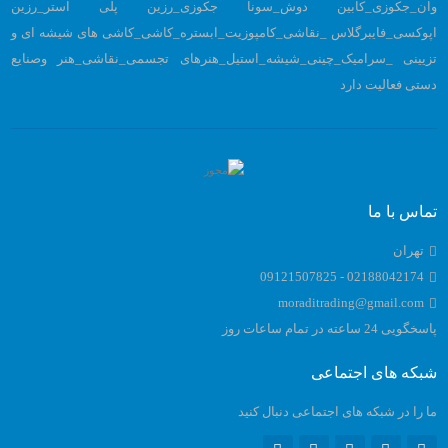
وان_جکوزی_کابین دوش_سونا جکوزی_رزین پلی استر_رزین
اپوکسی_فایبرگلاس _نقاشی_کامپوزیت_ابستره_کاشی_کاشی های شیشه ای و
تزیینی _سرامیک_چینی_شیشه_استیل_هنرهای تجسمی_نقاشی_هنر وصنایع
دستی فعالیت دارد
تماس با ما
تهران
02188042174 - 09121507825
moraditrading@gmail.com
پاسخگویی 24 ساعته در تمام ساعات روز
شبکه های اجتماعی
ما را در شبکه های اجتماعی دنبال کنید