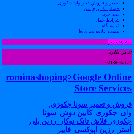
تعمیر و فروش هیتر وان جکوزی
حساب کاربری من
سبد خرید
شرایط حمل
فروشگاه
لیست علاقه مندی ها
شاهده منو
ماس بگیرید
0218804217
rominashoping>Google Onlin
Store Service
روش و تعمیر سونا جکوزی,
ان_جکوزی_کابین دوش_سونا
کوزی_فلاش تانک توکار_رزین پلی
ستر_رزین اپوکسی_فایبر