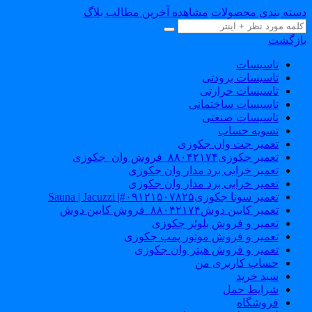
سته بندی محصولات
مشاهده آخرین مطالب بلاگ
ازگشت
تاسیسات
تاسیسات برودتی
تاسیسات حرارتی
تاسیسات ساختمانی
تاسیسات صنعتی
تسویه حساب
تعمیر جت وان جکوزی
تعمیر جکوزی۸۸۰۴۲۱۷۴_فروش وان_جکوزی
تعمیر خرابی برد مدار وان جکوزی
تعمیر خرابی برد مدار وان جکوزی
تعمیر سونا جکوزی۰۹۱۲۱۵۰۷۸۲۵#| Sauna | Jacuzzi
تعمیر کابین دوش۸۸۰۴۲۱۷۴_فروش کابین دوش
تعمیر و فروش بلوئر جکوزی
تعمیر و فروش موتور پمپ جکوزی
تعمیر و فروش هیتر وان جکوزی
حساب کاربری من
سبد خرید
شرایط حمل
فروشگاه