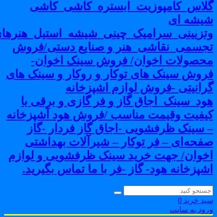
لاس_کامپوزیت_ابستره_کاشی_کاشی
یشه ای
تزیینی_سرامیک_چینی_شیشه_استیل_هنرهای
جسمی_نقاشی_هنر و صنایع دستی/فروش
حصولات اخوان/ فروش سینک اخوان-
روش سینک های توکار و روکار و سینک های
رانیتی -فروش لوازم اشپزخانه
ود_سینک_اجاق گاز و فر گازی و برقی با
یفیت وقیمت مناسب /فروش هود آشپزخانه
 سینک ظرفشویی -اجاق گاز فردار -گاز
فحه‌ای – فر توکار – شیرآلات بهداشتی
خوان/ جهت خرید سینک ظرفشویی و لوازم
شپزخانه هود- گاز -فر با ما تماس بگیرید.
بد خرید
0
رود به سایت