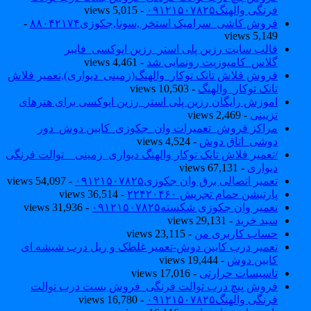
فرنگی والهنگ۰۹۱۲۱۵۰۷۸۲۵
- 5,015 views
فروش کاشی_سرامیک استخر ,سونا,جکوزی۸۸۰۴۲۱۷۴
-
5,149 views
قالب سایت رزین پلی استر_رزین اپوکسی_فایبر
گلاس_کامپوزیت رونمایی شد
- 4,461 views
فروش فلاش تانک توکار_والهنگ(زمینی_دیواری),تعمیر فلاش
تانک توکار_والهنگ
- 10,503 views
اموزش رایگان رزین پلی استر_رزین اپوکسی برای هنرهای
تزیینی
- 2,469 views
مراکز فروش_تعمیرات وان_جکوزی_کابین دوش_دور
دوشی_اتاق دوش
- 4,524 views
/تعمیر فلاش تانک توکار والهنگ دیواری_زمینی _ توالت فرنگی
دیواری
- 67,131 views
تعمیر اتصالی برق وان جکوزی۰۹۱۲۱۵۰۷۸۲۵
- 54,097 views
پارتیشن حمام تجریش ۲۲۴۲۰۴۶۰
- 36,514 views
تعمیر وان جکوزی شکسته۰۹۱۲۱۵۰۷۸۲۵
- 31,936 views
سبد خرید
- 29,131 views
حساب کاربری من
- 23,115 views
تعمیر درب کابین دوش-تعمیر غلطک و ریل درب شیشه ای
کابین دوش
- 19,444 views
تاسیسات حرارتی
- 17,016 views
فروش پیچ درب توالت فرنگی_فروش بست درب توالت
فرنگی والهنگ۰۹۱۲۱۵۰۷۸۲۵
- 16,780 views