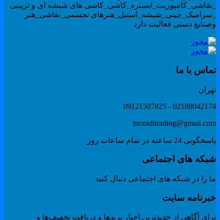
نقاشی_کامپوزیت_ابستره_کاشی_کاشی های شیشه ای و تزیینی
سرامیک_چینی_شیشه_استیل_هنرهای تجسمی_نقاشی_هنر
صنایع دستی فعالیت دارد
ماس با ما
هران
02188042174 - 091215078
moraditrading@gmail.co
گویی 24 ساعته در تمام ساعات روز
بکه های اجتماعی
 را در شبکه های اجتماعی دنبال کنید
برنامه سایت
ای آگاهی از جدیدترین اخبار برندها و دریافت تخفیف‌ها و