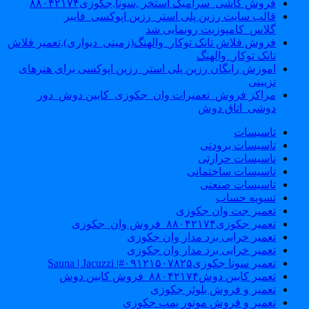
فروش کاشی_سرامیک استخر ,سونا,جکوزی۸۸۰۴۲۱۷۴
قالب سایت رزین پلی استر_رزین اپوکسی_فایبر
گلاس_کامپوزیت رونمایی شد
فروش فلاش تانک توکار_والهنگ(زمینی_دیواری),تعمیر فلاش
تانک توکار_والهنگ
اموزش رایگان رزین پلی استر_رزین اپوکسی برای هنرهای
تزیینی
مراکز فروش_تعمیرات وان_جکوزی_کابین دوش_دور
دوشی_اتاق دوش
تاسیسات
تاسیسات برودتی
تاسیسات حرارتی
تاسیسات ساختمانی
تاسیسات صنعتی
تسویه حساب
تعمیر جت وان جکوزی
تعمیر جکوزی۸۸۰۴۲۱۷۴_فروش وان_جکوزی
تعمیر خرابی برد مدار وان جکوزی
تعمیر خرابی برد مدار وان جکوزی
تعمیر سونا جکوزی۰۹۱۲۱۵۰۷۸۲۵#| Sauna | Jacuzzi
تعمیر کابین دوش۸۸۰۴۲۱۷۴_فروش کابین دوش
تعمیر و فروش بلوئر جکوزی
تعمیر و فروش موتور پمپ جکوزی