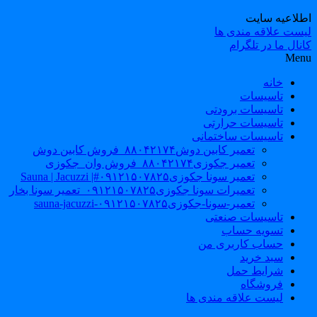
طلاعیه سایت
یست علاقه مندی ها
نال ما در تلگرام
Men
خانه
تاسیسات
تاسیسات برودتی
تاسیسات حرارتی
تاسیسات ساختمانی
تعمیر کابین دوش۸۸۰۴۲۱۷۴_فروش کابین دوش
تعمیر جکوزی۸۸۰۴۲۱۷۴_فروش وان_جکوزی
تعمیر سونا جکوزی۰۹۱۲۱۵۰۷۸۲۵#| Sauna | Jacuzzi
تعمیرات سونا جکوزی۰۹۱۲۱۵۰۷۸۲۵_تعمیر سونا بخار
تعمیر-سونا-جکوزی۰۹۱۲۱۵۰۷۸۲۵-sauna-jacuzzi
تاسیسات صنعتی
تسویه حساب
حساب کاربری من
سبد خرید
شرایط حمل
فروشگاه
لیست علاقه مندی ها