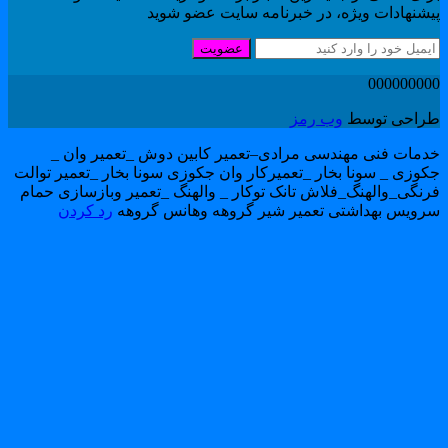
یشنهادات ویژه، در خبرنامه سایت عضو شوید
عضویت
00000000
راحی توسط
وب رمز
دمات فنی مهندسی مرادی–تعمیر کابین دوش _تعمیر وان _
کوزی _ سونا بخار _تعمیرکار وان جکوزی سونا بخار _تعمیر توالت
رنگی_والهنگ_فلاش تانک توکار _ والهنگ _تعمیر وبازسازی حمام
رویس بهداشتی تعمیر شیر گروهه وهانس گروهه
رد کردن