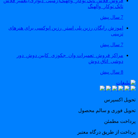
فروش فلاش تانک توکار_والهنگ(زمینی_دیواری),تعمیر فلاش
تانک توکار_والهنگ
7 سال پیش
اموزش رایگان رزین پلی استر_رزین اپوکسی برای هنرهای
تزیینی
7 سال پیش
مراکز فروش_تعمیرات وان_جکوزی_کابین دوش_دور
دوشی_اتاق دوش
8 سال پیش
حویل اکسپرس
حویل فوری و سالم محصول
رداخت مطمئن
رداخت از طریق درگاه معتبر