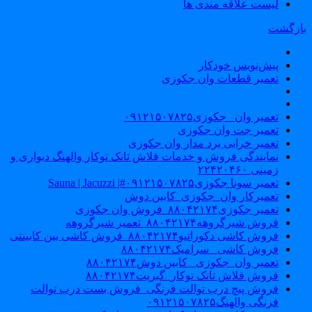
لیست علاقه مندی ها
ازگشت
پیش‌نویس خودکار
تعمیر قطعات وان جکوزی
تعمیر وان _جکوزی۰۹۱۲۱۵۰۷۸۲۵
تعمیر جت وان جکوزی
تعمیر خرابی برد مدار وان جکوزی
نمایندگی فروش و خدمات فلاش تانک توکار والهنگ دیواری و
زمینی ۲۲۴۲۰۴۶۰
تعمیر سونا جکوزی۰۹۱۲۱۵۰۷۸۲۵#| Sauna | Jacuzzi
تعمیرکار وان_جکوزی_کابین دوش
تعمیر جکوزی۸۸۰۴۲۱۷۴_فروش وان جکوزی
فروش شیرگروهه۸۸۰۴۲۱۷۴_تعمیر شیرگروهه
فروش کاشی دکوراتیو۸۸۰۴۲۱۷۴_فروش کاشی بین کابینتی
فروش کاشی _سرامیک۸۸۰۴۲۱۷۴
تعمیر وان_جکوزی_ کابین دوش۸۸۰۴۲۱۷۴
فروش فلاش تانک توکار_گبریت۸۸۰۴۲۱۷۴
فروش پیچ درب توالت فرنگی_فروش بست درب توالت
فرنگی والهنگ۰۹۱۲۱۵۰۷۸۲۵