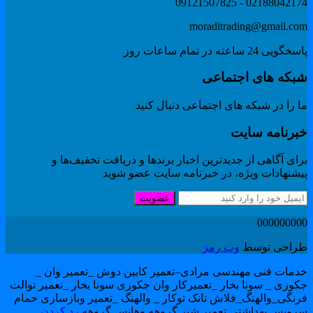
02188042174 - 091215078
moraditrading@gmail.co
گویی 24 ساعته در تمام ساعات روز
بکه های اجتماعی
 را در شبکه های اجتماعی دنبال کنید
برنامه سایت
ای آگاهی از جدیدترین اخبار برندها و دریافت تخفیف‌ها و
یشنهادات ویژه، در خبرنامه سایت عضو شوید
عضویت
00000000
راحی توسط
وب رمز
دمات فنی مهندسی مرادی–تعمیر کابین دوش _تعمیر وان _
کوزی _ سونا بخار _تعمیرکار وان جکوزی سونا بخار _تعمیر توالت
رنگی_والهنگ_فلاش تانک توکار _ والهنگ _تعمیر وبازسازی حمام
رویس بهداشتی تعمیر شیر گروهه وهانس گروهه
رد کردن