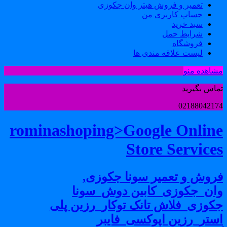
تعمیر و فروش هیتر وان جکوزی
حساب کاربری من
سبد خرید
شرایط حمل
فروشگاه
لیست علاقه مندی ها
شاهده منو
ماس بگیرید
0218804217
rominashoping>Google Onlin
Store Service
روش و تعمیر سونا جکوزی,
ان_جکوزی_کابین دوش_سونا
کوزی_فلاش تانک توکار_رزین پلی
ستر_رزین اپوکسی_فایبر