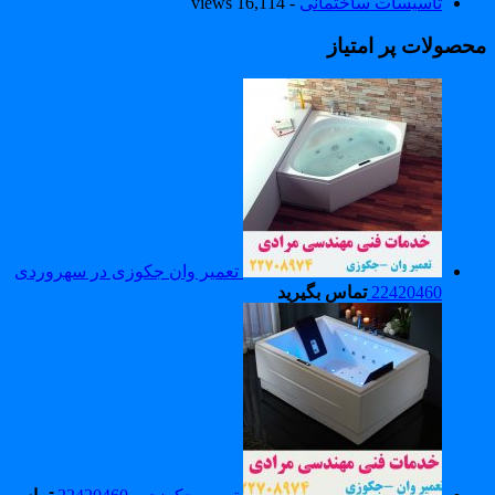
تاسیسات ساختمانی
- 16,114 views
حصولات پر امتیاز
تعمیر وان جکوزی در سهروردی
22420460
تماس بگیرید