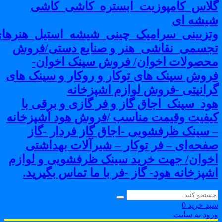
لاس_کامپوزیت_ابستره_کاشی_کاشی
یشه ای
تزیینی_سرامیک_چینی_شیشه_استیل_هنرهای
جسمی_نقاشی_هنر و صنایع دستی/فروش
حصولات اخوان/ فروش سینک اخوان-
روش سینک های توکار و روکار و سینک های
رانیتی -فروش لوازم اشپزخانه
ود_سینک_اجاق گاز و فر گازی و برقی با
یفیت وقیمت مناسب /فروش هود آشپزخانه
 سینک ظرفشویی -اجاق گاز فردار -گاز
فحه‌ای – فر توکار – شیرآلات بهداشتی
خوان/ جهت خرید سینک ظرفشویی و لوازم
شپزخانه هود- گاز -فر با ما تماس بگیرید.
بد خرید
0
رود به سایت