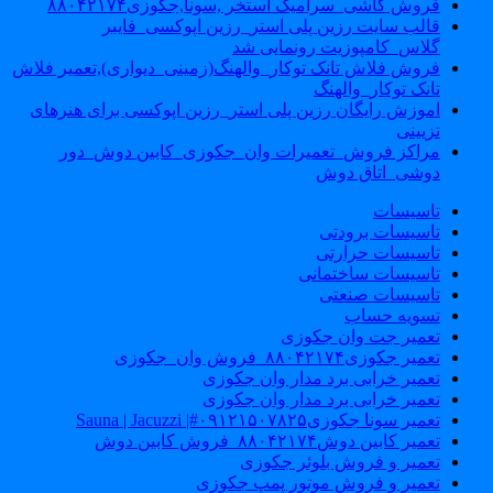
فروش کاشی_سرامیک استخر ,سونا,جکوزی۸۸۰۴۲۱۷۴
قالب سایت رزین پلی استر_رزین اپوکسی_فایبر
گلاس_کامپوزیت رونمایی شد
فروش فلاش تانک توکار_والهنگ(زمینی_دیواری),تعمیر فلاش
تانک توکار_والهنگ
اموزش رایگان رزین پلی استر_رزین اپوکسی برای هنرهای
تزیینی
مراکز فروش_تعمیرات وان_جکوزی_کابین دوش_دور
دوشی_اتاق دوش
تاسیسات
تاسیسات برودتی
تاسیسات حرارتی
تاسیسات ساختمانی
تاسیسات صنعتی
تسویه حساب
تعمیر جت وان جکوزی
تعمیر جکوزی۸۸۰۴۲۱۷۴_فروش وان_جکوزی
تعمیر خرابی برد مدار وان جکوزی
تعمیر خرابی برد مدار وان جکوزی
تعمیر سونا جکوزی۰۹۱۲۱۵۰۷۸۲۵#| Sauna | Jacuzzi
تعمیر کابین دوش۸۸۰۴۲۱۷۴_فروش کابین دوش
تعمیر و فروش بلوئر جکوزی
تعمیر و فروش موتور پمپ جکوزی