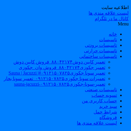
طلاعیه سایت
یست علاقه مندی ها
نال ما در تلگرام
Men
خانه
تاسیسات
تاسیسات برودتی
تاسیسات حرارتی
تاسیسات ساختمانی
تعمیر کابین دوش۸۸۰۴۲۱۷۴_فروش کابین دوش
تعمیر جکوزی۸۸۰۴۲۱۷۴_فروش وان_جکوزی
تعمیر سونا جکوزی۰۹۱۲۱۵۰۷۸۲۵#| Sauna | Jacuzzi
تعمیرات سونا جکوزی۰۹۱۲۱۵۰۷۸۲۵_تعمیر سونا بخار
تعمیر-سونا-جکوزی۰۹۱۲۱۵۰۷۸۲۵-sauna-jacuzzi
تاسیسات صنعتی
تسویه حساب
حساب کاربری من
سبد خرید
شرایط حمل
فروشگاه
لیست علاقه مندی ها