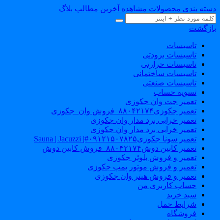
سته بندی محصولات
مشاهده آخرین مطالب بلاگ
ازگشت
تاسیسات
تاسیسات برودتی
تاسیسات حرارتی
تاسیسات ساختمانی
تاسیسات صنعتی
تسویه حساب
تعمیر جت وان جکوزی
تعمیر جکوزی۸۸۰۴۲۱۷۴_فروش وان_جکوزی
تعمیر خرابی برد مدار وان جکوزی
تعمیر خرابی برد مدار وان جکوزی
تعمیر سونا جکوزی۰۹۱۲۱۵۰۷۸۲۵#| Sauna | Jacuzzi
تعمیر کابین دوش۸۸۰۴۲۱۷۴_فروش کابین دوش
تعمیر و فروش بلوئر جکوزی
تعمیر و فروش موتور پمپ جکوزی
تعمیر و فروش هیتر وان جکوزی
حساب کاربری من
سبد خرید
شرایط حمل
فروشگاه