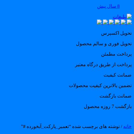
8 سال پیش
حویل اکسپرس
حویل فوری و سالم محصول
رداخت مطمئن
رداخت از طریق درگاه معتبر
مانت کیفیت
ضمین بالاترین کیفیت محصولات
مانت بازگشت
گشت 7 روزه محصول
انه
/ نوشته های برچسب شده “تعمیر_پارکت_آبخورده #”