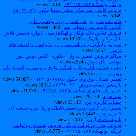
فرنگی والهنگ۰۹۱۲۱۵۰۷۸۲۵
- 5,014 views
فروش کاشی_سرامیک استخر ,سونا,جکوزی۸۸۰۴۲۱۷۴
-
5,149 views
قالب سایت رزین پلی استر_رزین اپوکسی_فایبر
گلاس_کامپوزیت رونمایی شد
- 4,460 views
فروش فلاش تانک توکار_والهنگ(زمینی_دیواری),تعمیر فلاش
تانک توکار_والهنگ
- 10,503 views
اموزش رایگان رزین پلی استر_رزین اپوکسی برای هنرهای
تزیینی
- 2,467 views
مراکز فروش_تعمیرات وان_جکوزی_کابین دوش_دور
دوشی_اتاق دوش
- 4,524 views
/تعمیر فلاش تانک توکار والهنگ دیواری_زمینی _ توالت فرنگی
دیواری
- 67,131 views
تعمیر اتصالی برق وان جکوزی۰۹۱۲۱۵۰۷۸۲۵
- 54,097 views
پارتیشن حمام تجریش ۲۲۴۲۰۴۶۰
- 36,513 views
تعمیر وان جکوزی شکسته۰۹۱۲۱۵۰۷۸۲۵
- 31,936 views
سبد خرید
- 29,130 views
حساب کاربری من
- 23,112 views
تعمیر درب کابین دوش-تعمیر غلطک و ریل درب شیشه ای
کابین دوش
- 19,443 views
تاسیسات حرارتی
- 17,016 views
فروش پیچ درب توالت فرنگی_فروش بست درب توالت
فرنگی والهنگ۰۹۱۲۱۵۰۷۸۲۵
- 16,775 views