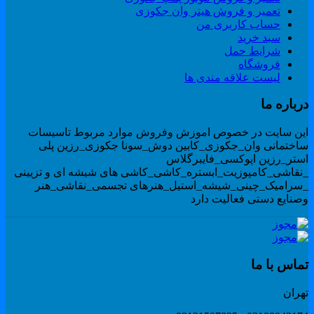
تعمیر و فروش هیتر وان جکوزی
حساب کاربری من
سبد خرید
شرایط حمل
فروشگاه
لیست علاقه مندی ها
رباره ما
ین سایت در خصوص اموزش وفروش موارد مربوط تاسیسات
اختمانی وان_جکوزی_کابین دوش_سونا جکوزی_رزین پلی
ستر_رزین اپوکسی_فایبرگلاس
نقاشی_کامپوزیت_ابستره_کاشی_کاشی های شیشه ای و تزیینی
سرامیک_چینی_شیشه_استیل_هنرهای تجسمی_نقاشی_هنر
صنایع دستی فعالیت دارد
ماس با ما
هران