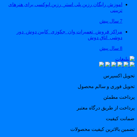
اموزش رایگان رزین پلی استر_رزین اپوکسی برای هنرهای
تزیینی
7 سال پیش
مراکز فروش_تعمیرات وان_جکوزی_کابین دوش_دور
دوشی_اتاق دوش
8 سال پیش
حویل اکسپرس
حویل فوری و سالم محصول
رداخت مطمئن
رداخت از طریق درگاه معتبر
مانت کیفیت
ضمین بالاترین کیفیت محصولات