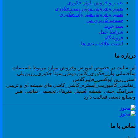
تعمیر و فروش بلوئر جکوزی
تعمیر و فروش موتور پمپ جکوزی
تعمیر و فروش هیتر وان جکوزی
حساب کاربری من
سبد خرید
شرایط حمل
فروشگاه
لیست علاقه مندی ها
رباره ما
ین سایت در خصوص اموزش وفروش موارد مربوط تاسیسات
اختمانی وان_جکوزی_کابین دوش_سونا جکوزی_رزین پلی
ستر_رزین اپوکسی_فایبرگلاس
نقاشی_کامپوزیت_ابستره_کاشی_کاشی های شیشه ای و تزیینی
سرامیک_چینی_شیشه_استیل_هنرهای تجسمی_نقاشی_هنر
صنایع دستی فعالیت دارد
ماس با ما