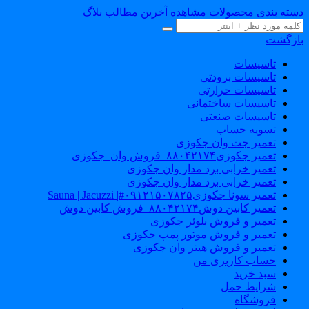
سته بندی محصولات
مشاهده آخرین مطالب بلاگ
ازگشت
تاسیسات
تاسیسات برودتی
تاسیسات حرارتی
تاسیسات ساختمانی
تاسیسات صنعتی
تسویه حساب
تعمیر جت وان جکوزی
تعمیر جکوزی۸۸۰۴۲۱۷۴_فروش وان_جکوزی
تعمیر خرابی برد مدار وان جکوزی
تعمیر خرابی برد مدار وان جکوزی
تعمیر سونا جکوزی۰۹۱۲۱۵۰۷۸۲۵#| Sauna | Jacuzzi
تعمیر کابین دوش۸۸۰۴۲۱۷۴_فروش کابین دوش
تعمیر و فروش بلوئر جکوزی
تعمیر و فروش موتور پمپ جکوزی
تعمیر و فروش هیتر وان جکوزی
حساب کاربری من
سبد خرید
شرایط حمل
فروشگاه