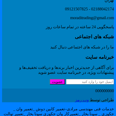
هران
02188042174 - 091215078
moraditrading@gmail.co
گویی 24 ساعته در تمام ساعات روز
بکه های اجتماعی
 را در شبکه های اجتماعی دنبال کنید
برنامه سایت
ای آگاهی از جدیدترین اخبار برندها و دریافت تخفیف‌ها و
یشنهادات ویژه، در خبرنامه سایت عضو شوید
عضویت
00000000
راحی توسط
وب رمز
دمات فنی مهندسی مرادی–تعمیر کابین دوش _تعمیر وان _
کوزی _ سونا بخار _تعمیرکار وان جکوزی سونا بخار _تعمیر توالت