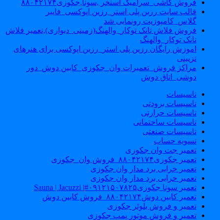
فروش کاشی_سرامیک استخر ,سونا,جکوزی۸۸۰۴۲۱۷۴
قالب سایت رزین پلی استر_رزین اپوکسی_فایبر
گلاس_کامپوزیت رونمایی شد
فروش فلاش تانک توکار_والهنگ(زمینی_دیواری),تعمیر فلاش
تانک توکار_والهنگ
اموزش رایگان رزین پلی استر_رزین اپوکسی برای هنرهای
تزیینی
مراکز فروش_تعمیرات وان_جکوزی_کابین دوش_دور
دوشی_اتاق دوش
تاسیسات
تاسیسات برودتی
تاسیسات حرارتی
تاسیسات ساختمانی
تاسیسات صنعتی
تسویه حساب
تعمیر جت وان جکوزی
تعمیر جکوزی۸۸۰۴۲۱۷۴_فروش وان_جکوزی
تعمیر خرابی برد مدار وان جکوزی
تعمیر خرابی برد مدار وان جکوزی
تعمیر سونا جکوزی۰۹۱۲۱۵۰۷۸۲۵#| Sauna | Jacuzzi
تعمیر کابین دوش۸۸۰۴۲۱۷۴_فروش کابین دوش
تعمیر و فروش بلوئر جکوزی
تعمیر و فروش موتور پمپ جکوزی