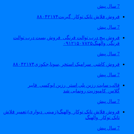
7 سال پیش
فروش فلاش تانک توکار_گبریت۸۸۰۴۲۱۷۴
7 سال پیش
فروش پیچ درب توالت فرنگی_فروش بست درب توالت
فرنگی والهنگ۰۹۱۲۱۵۰۷۸۲۵
7 سال پیش
فروش کاشی_سرامیک استخر ,سونا,جکوزی۸۸۰۴۲۱۷۴
7 سال پیش
قالب سایت رزین پلی استر_رزین اپوکسی_فایبر
گلاس_کامپوزیت رونمایی شد
7 سال پیش
فروش فلاش تانک توکار_والهنگ(زمینی_دیواری),تعمیر فلاش
تانک توکار_والهنگ
7 سال پیش