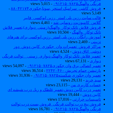
فرنگی والهنگ۰۹۱۲۱۵۰۷۸۲۵
- 5,015 views
فروش کاشی_سرامیک استخر ,سونا,جکوزی۸۸۰۴۲۱۷۴
-
5,149 views
قالب سایت رزین پلی استر_رزین اپوکسی_فایبر
گلاس_کامپوزیت رونمایی شد
- 4,461 views
فروش فلاش تانک توکار_والهنگ(زمینی_دیواری),تعمیر فلاش
تانک توکار_والهنگ
- 10,504 views
اموزش رایگان رزین پلی استر_رزین اپوکسی برای هنرهای
تزیینی
- 2,469 views
مراکز فروش_تعمیرات وان_جکوزی_کابین دوش_دور
دوشی_اتاق دوش
- 4,524 views
/تعمیر فلاش تانک توکار والهنگ دیواری_زمینی _ توالت فرنگی
دیواری
- 67,131 views
تعمیر اتصالی برق وان جکوزی۰۹۱۲۱۵۰۷۸۲۵
- 54,097 views
پارتیشن حمام تجریش ۲۲۴۲۰۴۶۰
- 36,514 views
تعمیر وان جکوزی شکسته۰۹۱۲۱۵۰۷۸۲۵
- 31,936 views
سبد خرید
- 29,131 views
حساب کاربری من
- 23,115 views
تعمیر درب کابین دوش-تعمیر غلطک و ریل درب شیشه ای
کابین دوش
- 19,444 views
تاسیسات حرارتی
- 17,016 views
فروش پیچ درب توالت فرنگی_فروش بست درب توالت
فرنگی والهنگ۰۹۱۲۱۵۰۷۸۲۵
- 16,781 views