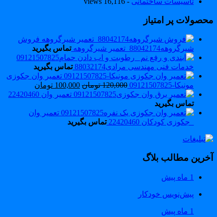
تاسیسات ساختمانی
- 16,116 views
حصولات پر امتیاز
فروش
شیرگروهه88042174_تعمیر شیرگروهه
تماس بگیرید
خدمات فنی مهندسی مرادی88032174
تماس بگیرید
تعمیر وان جکوزی
مونیکا-09121507825
120,000
تومان
100,000
تومان
تعمیر وان 22420460
تماس بگیرید
تعمیر وان
_جکوزی کودکان 22420460
تماس بگیرید
خرین مطالب بلاگ
1 ماه پیش
پیش‌نویس خودکار
1 ماه پیش