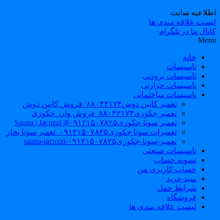
طلاعیه سایت
یست علاقه مندی ها
نال ما در تلگرام
Men
خانه
تاسیسات
تاسیسات برودتی
تاسیسات حرارتی
تاسیسات ساختمانی
تعمیر کابین دوش۸۸۰۴۲۱۷۴_فروش کابین دوش
تعمیر جکوزی۸۸۰۴۲۱۷۴_فروش وان_جکوزی
تعمیر سونا جکوزی۰۹۱۲۱۵۰۷۸۲۵#| Sauna | Jacuzzi
تعمیرات سونا جکوزی۰۹۱۲۱۵۰۷۸۲۵_تعمیر سونا بخار
تعمیر-سونا-جکوزی۰۹۱۲۱۵۰۷۸۲۵-sauna-jacuzzi
تاسیسات صنعتی
تسویه حساب
حساب کاربری من
سبد خرید
شرایط حمل
فروشگاه
لیست علاقه مندی ها