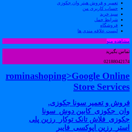
تعمیر و فروش هیتر وان جکوزی
حساب کاربری من
سبد خرید
شرایط حمل
فروشگاه
لیست علاقه مندی ها
شاهده منو
ماس بگیرید
0218804217
rominashoping>Google Onlin
Store Service
روش و تعمیر سونا جکوزی,
ان_جکوزی_کابین دوش_سونا
کوزی_فلاش تانک توکار_رزین پلی
ستر_رزین اپوکسی_فایبر