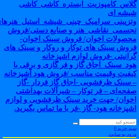
لاس_کامپوزیت_ابستره_کاشی_کاشی
یشه ای
تزیینی_سرامیک_چینی_شیشه_استیل_هنرهای
جسمی_نقاشی_هنر و صنایع دستی/فروش
حصولات اخوان/ فروش سینک اخوان-
روش سینک های توکار و روکار و سینک های
رانیتی -فروش لوازم اشپزخانه
ود_سینک_اجاق گاز و فر گازی و برقی با
یفیت وقیمت مناسب /فروش هود آشپزخانه
 سینک ظرفشویی -اجاق گاز فردار -گاز
فحه‌ای – فر توکار – شیرآلات بهداشتی
خوان/ جهت خرید سینک ظرفشویی و لوازم
شپزخانه هود- گاز -فر با ما تماس بگیرید.
بد خرید
0
رود به سایت