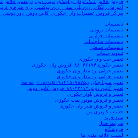
فروش فلاش تانک توکار_والهنگ(زمینی_دیواری),تعمیر فلاش تان
اموزش رایگان رزین پلی استر_رزین اپوکسی برای هنرهای تزیی
مراکز فروش_تعمیرات وان_جکوزی_کابین دوش_دور دوشی_ا
تاسیسات
تاسیسات برودتی
تاسیسات حرارتی
تاسیسات ساختمانی
تاسیسات صنعتی
تسویه حساب
تعمیر جت وان جکوزی
تعمیر جکوزی۸۸۰۴۲۱۷۴_فروش وان_جکوزی
تعمیر خرابی برد مدار وان جکوزی
تعمیر خرابی برد مدار وان جکوزی
تعمیر سونا جکوزی۰۹۱۲۱۵۰۷۸۲۵#| Sauna | Jacuzzi
تعمیر کابین دوش۸۸۰۴۲۱۷۴_فروش کابین دوش
تعمیر و فروش بلوئر جکوزی
تعمیر و فروش موتور پمپ جکوزی
تعمیر و فروش هیتر وان جکوزی
حساب کاربری من
سبد خرید
شرایط حمل
فروشگاه
لیست علاقه مندی ها