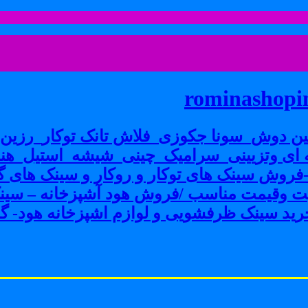
rominashopin
ن دوش_سونا جکوزی_فلاش تانک توکار_رزین پ
ی وتزیینی_سرامیک_چینی_شیشه_استیل_هنر
ش سینک های توکار و روکار و سینک های گرا
فیت وقیمت مناسب /فروش هود آشپزخانه – سین
ید سینک ظرفشویی و لوازم اشپزخانه هود- گاز 