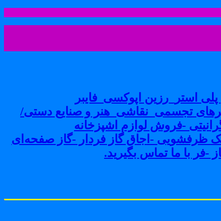
لی استر_رزین اپوکسی_فایبر
های تجسمی_نقاشی_هنر و صنایع دستی/
نیتی -فروش لوازم اشپزخانه
ک ظرفشویی -اجاق گاز فردار -گاز صفحه‌ای
-فر با ما تماس بگیرید.