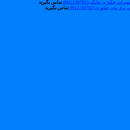
ت جکوزی خانگی09121507825
تماس بگیرید
رق وان جکوزی09121507825
تماس بگیرید