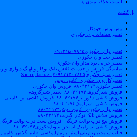
لیست علاقه مندی ها
بازگشت
پیش‌نویس خودکار
تعمیر قطعات وان جکوزی
تعمیر وان _جکوزی۰۹۱۲۱۵۰۷۸۲۵
تعمیر جت وان جکوزی
تعمیر خرابی برد مدار وان جکوزی
نمایندگی فروش و خدمات فلاش تانک توکار والهنگ دیواری و زمینی ۴۶۰
تعمیر سونا جکوزی۰۹۱۲۱۵۰۷۸۲۵#| Sauna | Jacuzzi
تعمیرکار وان_جکوزی_کابین دوش
تعمیر جکوزی۸۸۰۴۲۱۷۴_فروش وان جکوزی
فروش شیرگروهه۸۸۰۴۲۱۷۴_تعمیر شیرگروهه
فروش کاشی دکوراتیو۸۸۰۴۲۱۷۴_فروش کاشی بین کابینتی
فروش کاشی _سرامیک۸۸۰۴۲۱۷۴
تعمیر وان_جکوزی_ کابین دوش۸۸۰۴۲۱۷۴
فروش فلاش تانک توکار_گبریت۸۸۰۴۲۱۷۴
فروش پیچ درب توالت فرنگی_فروش بست درب توالت فرنگی والهنگ۷۸۲۵
فروش کاشی_سرامیک استخر ,سونا,جکوزی۸۸۰۴۲۱۷۴
قالب سایت رزین پلی استر_رزین اپوکسی_فایبر گلاس_کامپوز