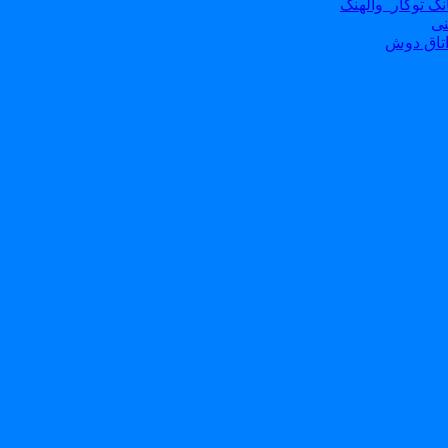
ک توکار_والهنگ
نی
تاق دوش