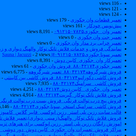
- 116 views
- 121 views
- 124 views
تعمیر قطعات وان جکوزی
- 179 views
پیش‌نویس خودکار
- 161 views
تعمیر وان _جکوزی۰۹۱۲۱۵۰۷۸۲۵
- 8,191 views
تعمیر جت وان جکوزی
- 0 views
تعمیر خرابی برد مدار وان جکوزی
- 0 views
نمایندگی فروش و خدمات فلاش تانک توکار والهنگ دیواری و زمینی ۴۶۰
تعمیر سونا جکوزی۰۹۱۲۱۵۰۷۸۲۵#| Sauna | Jacuzzi
- 2 views
تعمیرکار وان_جکوزی_کابین دوش
- 8,391 views
تعمیر جکوزی۸۸۰۴۲۱۷۴_فروش وان جکوزی
- 61 views
فروش شیرگروهه۸۸۰۴۲۱۷۴_تعمیر شیرگروهه
- 6,775 views
فروش کاشی دکوراتیو۸۸۰۴۲۱۷۴_فروش کاشی بین کابینتی
- 7,043 views
فروش کاشی _سرامیک۸۸۰۴۲۱۷۴
- 7,935 views
تعمیر وان_جکوزی_ کابین دوش۸۸۰۴۲۱۷۴
- 4,251 views
فروش فلاش تانک توکار_گبریت۸۸۰۴۲۱۷۴
- 4,914 views
فروش پیچ درب توالت فرنگی_فروش بست درب توالت فرنگی والهنگ۷۸۲۵
فروش کاشی_سرامیک استخر ,سونا,جکوزی۸۸۰۴۲۱۷۴
- 5,146 views
قالب سایت رزین پلی استر_رزین اپوکسی_فایبر گلاس_کامپوز
فروش فلاش تانک توکار_والهنگ(زمینی_دیواری),تعمیر فلاش تان
اموزش رایگان رزین پلی استر_رزین اپوکسی برای هنرهای تزیی
مراکز فروش_تعمیرات وان_جکوزی_کابین دوش_دور دوشی_ا
/تعمیر فلاش تانک توکار والهنگ دیواری_زمینی _ توالت فرنگی د