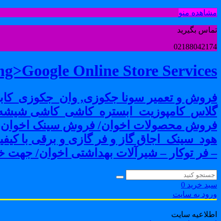
مشاهده منو
تماس بگیرید
02188042174
g>Google Online Store Services
فروش و تعمیر سونا جکوزی, وان_جکوزی_کابی
گلاس_کامپوزیت_ابستره_کاشی_کاشی شیشه ا
فروش محصولات اخوان/ فروش سینک اخوان-فرو
هود_سینک_اجاق گاز و فر گازی و برقی با کی
– فر توکار – شیرآلات بهداشتی اخوان/ جهت خر
سبد خرید
0
ورود به سایت
اطلاعیه سایت