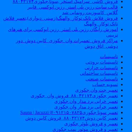
فروش کاشی_سرامیک استخر ,سونا,جکوزی۸۸۰۴۲۱۷۴
قالب سایت رزین پلی استر_رزین اپوکسی_فایبر
گلاس_کامپوزیت رونمایی شد
فروش فلاش تانک توکار_والهنگ(زمینی_دیواری),تعمیر فلاش
تانک توکار_والهنگ
اموزش رایگان رزین پلی استر_رزین اپوکسی برای هنرهای
تزیینی
مراکز فروش_تعمیرات وان_جکوزی_کابین دوش_دور
دوشی_اتاق دوش
تاسیسات
تاسیسات برودتی
تاسیسات حرارتی
تاسیسات ساختمانی
تاسیسات صنعتی
تسویه حساب
تعمیر جت وان جکوزی
تعمیر جکوزی۸۸۰۴۲۱۷۴_فروش وان_جکوزی
تعمیر خرابی برد مدار وان جکوزی
تعمیر خرابی برد مدار وان جکوزی
تعمیر سونا جکوزی۰۹۱۲۱۵۰۷۸۲۵#| Sauna | Jacuzzi
تعمیر کابین دوش۸۸۰۴۲۱۷۴_فروش کابین دوش
تعمیر و فروش بلوئر جکوزی
تعمیر و فروش موتور پمپ جکوزی