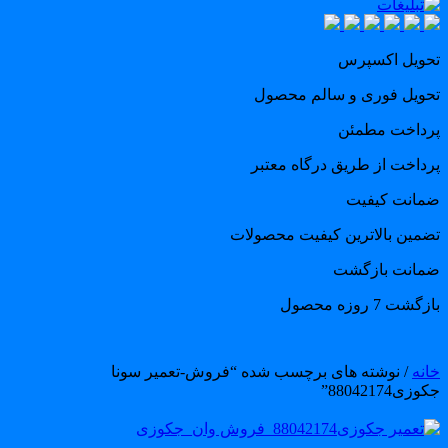
حویل اکسپرس
حویل فوری و سالم محصول
رداخت مطمئن
رداخت از طریق درگاه معتبر
مانت کیفیت
ضمین بالاترین کیفیت محصولات
مانت بازگشت
گشت 7 روزه محصول
انه
/ نوشته های برچسب شده “فروش-تعمیر سونا
زی88042174”