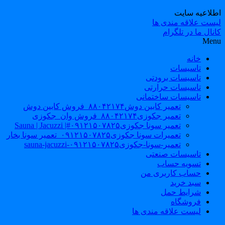
طلاعیه سایت
یست علاقه مندی ها
نال ما در تلگرام
Men
خانه
تاسیسات
تاسیسات برودتی
تاسیسات حرارتی
تاسیسات ساختمانی
تعمیر کابین دوش۸۸۰۴۲۱۷۴_فروش کابین دوش
تعمیر جکوزی۸۸۰۴۲۱۷۴_فروش وان_جکوزی
تعمیر سونا جکوزی۰۹۱۲۱۵۰۷۸۲۵#| Sauna | Jacuzzi
تعمیرات سونا جکوزی۰۹۱۲۱۵۰۷۸۲۵_تعمیر سونا بخار
تعمیر-سونا-جکوزی۰۹۱۲۱۵۰۷۸۲۵-sauna-jacuzzi
تاسیسات صنعتی
تسویه حساب
حساب کاربری من
سبد خرید
شرایط حمل
فروشگاه
لیست علاقه مندی ها