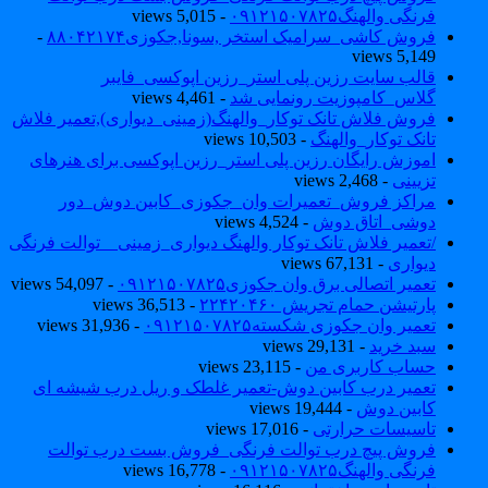
فرنگی والهنگ۰۹۱۲۱۵۰۷۸۲۵
- 5,015 views
فروش کاشی_سرامیک استخر ,سونا,جکوزی۸۸۰۴۲۱۷۴
-
5,149 views
قالب سایت رزین پلی استر_رزین اپوکسی_فایبر
گلاس_کامپوزیت رونمایی شد
- 4,461 views
فروش فلاش تانک توکار_والهنگ(زمینی_دیواری),تعمیر فلاش
تانک توکار_والهنگ
- 10,503 views
اموزش رایگان رزین پلی استر_رزین اپوکسی برای هنرهای
تزیینی
- 2,468 views
مراکز فروش_تعمیرات وان_جکوزی_کابین دوش_دور
دوشی_اتاق دوش
- 4,524 views
/تعمیر فلاش تانک توکار والهنگ دیواری_زمینی _ توالت فرنگی
دیواری
- 67,131 views
تعمیر اتصالی برق وان جکوزی۰۹۱۲۱۵۰۷۸۲۵
- 54,097 views
پارتیشن حمام تجریش ۲۲۴۲۰۴۶۰
- 36,513 views
تعمیر وان جکوزی شکسته۰۹۱۲۱۵۰۷۸۲۵
- 31,936 views
سبد خرید
- 29,131 views
حساب کاربری من
- 23,115 views
تعمیر درب کابین دوش-تعمیر غلطک و ریل درب شیشه ای
کابین دوش
- 19,444 views
تاسیسات حرارتی
- 17,016 views
فروش پیچ درب توالت فرنگی_فروش بست درب توالت
فرنگی والهنگ۰۹۱۲۱۵۰۷۸۲۵
- 16,778 views