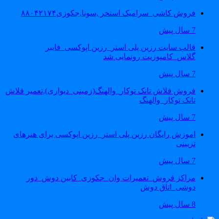
فروش کاشی_سرامیک استخر ,سونا,جکوزی۸۸۰۴۲۱۷۴
7 سال پیش
قالب سایت رزین پلی استر_رزین اپوکسی_فایبر
گلاس_کامپوزیت رونمایی شد
7 سال پیش
فروش فلاش تانک توکار_والهنگ(زمینی_دیواری),تعمیر فلاش
تانک توکار_والهنگ
7 سال پیش
اموزش رایگان رزین پلی استر_رزین اپوکسی برای هنرهای
تزیینی
7 سال پیش
مراکز فروش_تعمیرات وان_جکوزی_کابین دوش_دور
دوشی_اتاق دوش
8 سال پیش