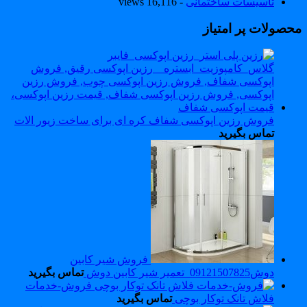
تاسیسات ساختمانی
- 16,116 views
حصولات پر امتیاز
فروش رزین اپوکسی شفاف کره ای برای ساخت زیور الات
تماس بگیرید
فروش شیر کابین
دوش09121507825_تعمیر شیر کابین دوش
تماس بگیرید
فروش-خدمات
فلاش تانک توکار بوچی
تماس بگیرید