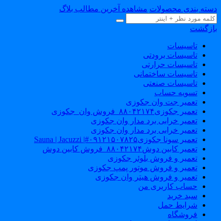
سته بندی محصولات
مشاهده آخرین مطالب بلاگ
ازگشت
تاسیسات
تاسیسات برودتی
تاسیسات حرارتی
تاسیسات ساختمانی
تاسیسات صنعتی
تسویه حساب
تعمیر جت وان جکوزی
تعمیر جکوزی۸۸۰۴۲۱۷۴_فروش وان_جکوزی
تعمیر خرابی برد مدار وان جکوزی
تعمیر خرابی برد مدار وان جکوزی
تعمیر سونا جکوزی۰۹۱۲۱۵۰۷۸۲۵#| Sauna | Jacuzzi
تعمیر کابین دوش۸۸۰۴۲۱۷۴_فروش کابین دوش
تعمیر و فروش بلوئر جکوزی
تعمیر و فروش موتور پمپ جکوزی
تعمیر و فروش هیتر وان جکوزی
حساب کاربری من
سبد خرید
شرایط حمل
فروشگاه