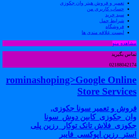
تعمیر و فروش هیتر وان جکوزی
حساب کاربری من
سبد خرید
شرایط حمل
فروشگاه
لیست علاقه مندی ها
شاهده منو
ماس بگیرید
0218804217
rominashoping>Google Onlin
Store Service
روش و تعمیر سونا جکوزی,
ان_جکوزی_کابین دوش_سونا
کوزی_فلاش تانک توکار_رزین پلی
ستر_رزین اپوکسی_فایبر