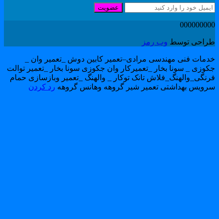
عضویت
00000000
راحی توسط
وب رمز
دمات فنی مهندسی مرادی–تعمیر کابین دوش _تعمیر وان _
کوزی _ سونا بخار _تعمیرکار وان جکوزی سونا بخار _تعمیر توالت
رنگی_والهنگ_فلاش تانک توکار _ والهنگ _تعمیر وبازسازی حمام
رویس بهداشتی تعمیر شیر گروهه وهانس گروهه
رد کردن