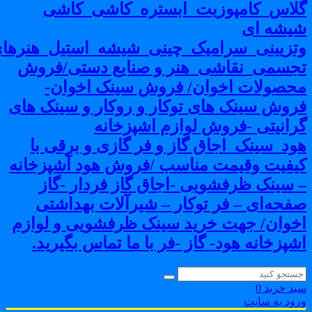
لاس_کامپوزیت_ابستره_کاشی_کاشی
یشه ای
تزیینی_سرامیک_چینی_شیشه_استیل_هنرهای
جسمی_نقاشی_هنر و صنایع دستی/فروش
حصولات اخوان/ فروش سینک اخوان-
روش سینک های توکار و روکار و سینک های
رانیتی -فروش لوازم اشپزخانه
ود_سینک_اجاق گاز و فر گازی و برقی با
یفیت وقیمت مناسب /فروش هود آشپزخانه
 سینک ظرفشویی -اجاق گاز فردار -گاز
فحه‌ای – فر توکار – شیرآلات بهداشتی
خوان/ جهت خرید سینک ظرفشویی و لوازم
شپزخانه هود- گاز -فر با ما تماس بگیرید.
بد خرید
0
رود به سایت