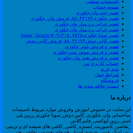
تاسیسات صنعتی
تسویه حساب
تعمیر جت وان جکوزی
تعمیر جکوزی۸۸۰۴۲۱۷۴_فروش وان_جکوزی
تعمیر خرابی برد مدار وان جکوزی
تعمیر خرابی برد مدار وان جکوزی
تعمیر سونا جکوزی۰۹۱۲۱۵۰۷۸۲۵#| Sauna | Jacuzzi
تعمیر کابین دوش۸۸۰۴۲۱۷۴_فروش کابین دوش
تعمیر و فروش بلوئر جکوزی
تعمیر و فروش موتور پمپ جکوزی
تعمیر و فروش هیتر وان جکوزی
حساب کاربری من
سبد خرید
شرایط حمل
فروشگاه
لیست علاقه مندی ها
رباره ما
ین سایت در خصوص اموزش وفروش موارد مربوط تاسیسات
اختمانی وان_جکوزی_کابین دوش_سونا جکوزی_رزین پلی
ستر_رزین اپوکسی_فایبرگلاس
نقاشی_کامپوزیت_ابستره_کاشی_کاشی های شیشه ای و تزیینی
سرامیک_چینی_شیشه_استیل_هنرهای تجسمی_نقاشی_هنر