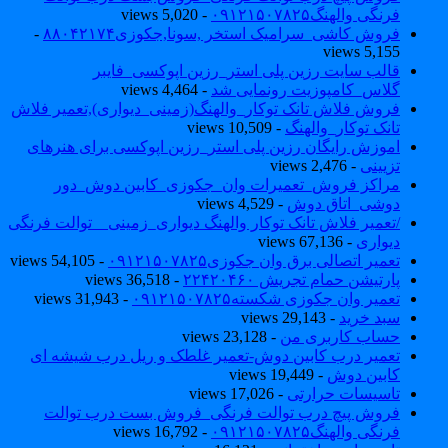
فرنگی والهنگ۰۹۱۲۱۵۰۷۸۲۵
- 5,020 views
فروش کاشی_سرامیک استخر ,سونا,جکوزی۸۸۰۴۲۱۷۴
-
5,155 views
قالب سایت رزین پلی استر_رزین اپوکسی_فایبر
گلاس_کامپوزیت رونمایی شد
- 4,464 views
فروش فلاش تانک توکار_والهنگ(زمینی_دیواری),تعمیر فلاش
تانک توکار_والهنگ
- 10,509 views
اموزش رایگان رزین پلی استر_رزین اپوکسی برای هنرهای
تزیینی
- 2,476 views
مراکز فروش_تعمیرات وان_جکوزی_کابین دوش_دور
دوشی_اتاق دوش
- 4,529 views
/تعمیر فلاش تانک توکار والهنگ دیواری_زمینی _ توالت فرنگی
دیواری
- 67,136 views
تعمیر اتصالی برق وان جکوزی۰۹۱۲۱۵۰۷۸۲۵
- 54,105 views
پارتیشن حمام تجریش ۲۲۴۲۰۴۶۰
- 36,518 views
تعمیر وان جکوزی شکسته۰۹۱۲۱۵۰۷۸۲۵
- 31,943 views
سبد خرید
- 29,143 views
حساب کاربری من
- 23,128 views
تعمیر درب کابین دوش-تعمیر غلطک و ریل درب شیشه ای
کابین دوش
- 19,449 views
تاسیسات حرارتی
- 17,026 views
فروش پیچ درب توالت فرنگی_فروش بست درب توالت
فرنگی والهنگ۰۹۱۲۱۵۰۷۸۲۵
- 16,792 views