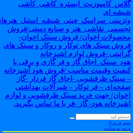
لاس_کامپوزیت_ابستره_کاشی_کاشی
یشه ای
تزیینی_سرامیک_چینی_شیشه_استیل_هنرهای
جسمی_نقاشی_هنر و صنایع دستی/فروش
حصولات اخوان/ فروش سینک اخوان-
روش سینک های توکار و روکار و سینک های
رانیتی -فروش لوازم اشپزخانه
ود_سینک_اجاق گاز و فر گازی و برقی با
یفیت وقیمت مناسب /فروش هود آشپزخانه
 سینک ظرفشویی -اجاق گاز فردار -گاز
فحه‌ای – فر توکار – شیرآلات بهداشتی
خوان/ جهت خرید سینک ظرفشویی و لوازم
شپزخانه هود- گاز -فر با ما تماس بگیرید.
بد خرید
0
رود به سایت