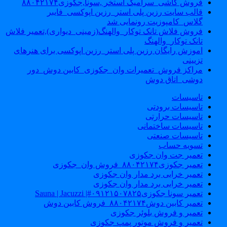
فروش کاشی_سرامیک استخر ,سونا,جکوزی۸۸۰۴۲۱۷۴
قالب سایت رزین پلی استر_رزین اپوکسی_فایبر
گلاس_کامپوزیت رونمایی شد
فروش فلاش تانک توکار_والهنگ(زمینی_دیواری),تعمیر فلاش
تانک توکار_والهنگ
اموزش رایگان رزین پلی استر_رزین اپوکسی برای هنرهای
تزیینی
مراکز فروش_تعمیرات وان_جکوزی_کابین دوش_دور
دوشی_اتاق دوش
تاسیسات
تاسیسات برودتی
تاسیسات حرارتی
تاسیسات ساختمانی
تاسیسات صنعتی
تسویه حساب
تعمیر جت وان جکوزی
تعمیر جکوزی۸۸۰۴۲۱۷۴_فروش وان_جکوزی
تعمیر خرابی برد مدار وان جکوزی
تعمیر خرابی برد مدار وان جکوزی
تعمیر سونا جکوزی۰۹۱۲۱۵۰۷۸۲۵#| Sauna | Jacuzzi
تعمیر کابین دوش۸۸۰۴۲۱۷۴_فروش کابین دوش
تعمیر و فروش بلوئر جکوزی
تعمیر و فروش موتور پمپ جکوزی