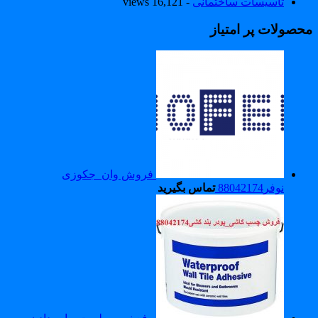
تاسیسات ساختمانی
- 16,121 views
حصولات پر امتیاز
فروش وان_جکوزی
نوفر88042174
تماس بگیرید