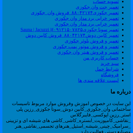
تسویه حساب
تعمیر جت وان جکوزی
تعمیر جکوزی۸۸۰۴۲۱۷۴_فروش وان_جکوزی
تعمیر خرابی برد مدار وان جکوزی
تعمیر خرابی برد مدار وان جکوزی
تعمیر سونا جکوزی۰۹۱۲۱۵۰۷۸۲۵#| Sauna | Jacuzzi
تعمیر کابین دوش۸۸۰۴۲۱۷۴_فروش کابین دوش
تعمیر و فروش بلوئر جکوزی
تعمیر و فروش موتور پمپ جکوزی
تعمیر و فروش هیتر وان جکوزی
حساب کاربری من
سبد خرید
شرایط حمل
فروشگاه
لیست علاقه مندی ها
رباره ما
ین سایت در خصوص اموزش وفروش موارد مربوط تاسیسات
اختمانی وان_جکوزی_کابین دوش_سونا جکوزی_رزین پلی
ستر_رزین اپوکسی_فایبرگلاس
نقاشی_کامپوزیت_ابستره_کاشی_کاشی های شیشه ای و تزیینی
سرامیک_چینی_شیشه_استیل_هنرهای تجسمی_نقاشی_هنر
صنایع دستی فعالیت دارد