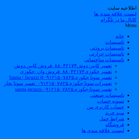
طلاعیه سایت
یست علاقه مندی ها
نال ما در تلگرام
Men
خانه
تاسیسات
تاسیسات برودتی
تاسیسات حرارتی
تاسیسات ساختمانی
تعمیر کابین دوش۸۸۰۴۲۱۷۴_فروش کابین دوش
تعمیر جکوزی۸۸۰۴۲۱۷۴_فروش وان_جکوزی
تعمیر سونا جکوزی۰۹۱۲۱۵۰۷۸۲۵#| Sauna | Jacuzzi
تعمیرات سونا جکوزی۰۹۱۲۱۵۰۷۸۲۵_تعمیر سونا بخار
تعمیر-سونا-جکوزی۰۹۱۲۱۵۰۷۸۲۵-sauna-jacuzzi
تاسیسات صنعتی
تسویه حساب
حساب کاربری من
سبد خرید
شرایط حمل
فروشگاه
لیست علاقه مندی ها