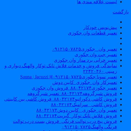
لیست علاقه مندی ها
ازگشت
پیش‌نویس خودکار
تعمیر قطعات وان جکوزی
تعمیر وان _جکوزی۰۹۱۲۱۵۰۷۸۲۵
تعمیر جت وان جکوزی
تعمیر خرابی برد مدار وان جکوزی
نمایندگی فروش و خدمات فلاش تانک توکار والهنگ دیواری و
زمینی ۲۲۴۲۰۴۶۰
تعمیر سونا جکوزی۰۹۱۲۱۵۰۷۸۲۵#| Sauna | Jacuzzi
تعمیرکار وان_جکوزی_کابین دوش
تعمیر جکوزی۸۸۰۴۲۱۷۴_فروش وان جکوزی
فروش شیرگروهه۸۸۰۴۲۱۷۴_تعمیر شیرگروهه
فروش کاشی دکوراتیو۸۸۰۴۲۱۷۴_فروش کاشی بین کابینتی
فروش کاشی _سرامیک۸۸۰۴۲۱۷۴
تعمیر وان_جکوزی_ کابین دوش۸۸۰۴۲۱۷۴
فروش فلاش تانک توکار_گبریت۸۸۰۴۲۱۷۴
فروش پیچ درب توالت فرنگی_فروش بست درب توالت
فرنگی والهنگ۰۹۱۲۱۵۰۷۸۲۵