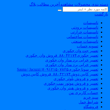
سته بندی محصولات
مشاهده آخرین مطالب بلاگ
ازگشت
تاسیسات
تاسیسات برودتی
تاسیسات حرارتی
تاسیسات ساختمانی
تاسیسات صنعتی
تسویه حساب
تعمیر جت وان جکوزی
تعمیر جکوزی۸۸۰۴۲۱۷۴_فروش وان_جکوزی
تعمیر خرابی برد مدار وان جکوزی
تعمیر خرابی برد مدار وان جکوزی
تعمیر سونا جکوزی۰۹۱۲۱۵۰۷۸۲۵#| Sauna | Jacuzzi
تعمیر کابین دوش۸۸۰۴۲۱۷۴_فروش کابین دوش
تعمیر و فروش بلوئر جکوزی
تعمیر و فروش موتور پمپ جکوزی
تعمیر و فروش هیتر وان جکوزی
حساب کاربری من
سبد خرید
شرایط حمل
فروشگاه