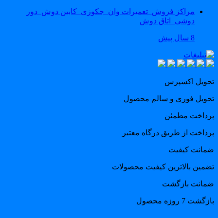
مراکز فروش_تعمیرات وان_جکوزی_کابین دوش_دور
دوشی_اتاق دوش
8 سال پیش
حویل اکسپرس
حویل فوری و سالم محصول
رداخت مطمئن
رداخت از طریق درگاه معتبر
مانت کیفیت
ضمین بالاترین کیفیت محصولات
مانت بازگشت
گشت 7 روزه محصول