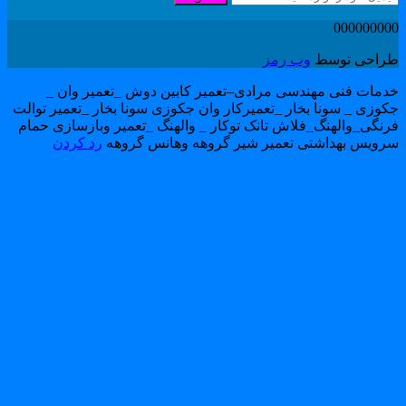
00000000
راحی توسط
وب رمز
دمات فنی مهندسی مرادی–تعمیر کابین دوش _تعمیر وان _
کوزی _ سونا بخار _تعمیرکار وان جکوزی سونا بخار _تعمیر توالت
رنگی_والهنگ_فلاش تانک توکار _ والهنگ _تعمیر وبازسازی حمام
رویس بهداشتی تعمیر شیر گروهه وهانس گروهه
رد کردن