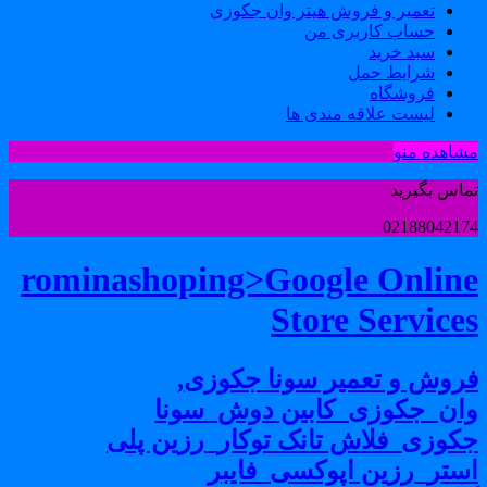
تعمیر و فروش هیتر وان جکوزی
حساب کاربری من
سبد خرید
شرایط حمل
فروشگاه
لیست علاقه مندی ها
شاهده منو
ماس بگیرید
0218804217
rominashoping>Google Onlin
Store Service
روش و تعمیر سونا جکوزی,
ان_جکوزی_کابین دوش_سونا
کوزی_فلاش تانک توکار_رزین پلی
ستر_رزین اپوکسی_فایبر