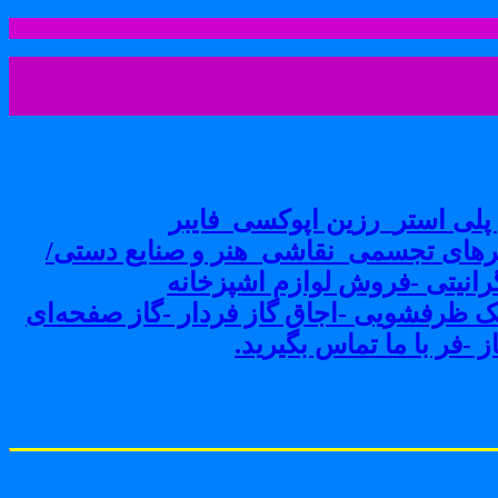
لی استر_رزین اپوکسی_فایبر
های تجسمی_نقاشی_هنر و صنایع دستی/
نیتی -فروش لوازم اشپزخانه
ک ظرفشویی -اجاق گاز فردار -گاز صفحه‌ای
-فر با ما تماس بگیرید.