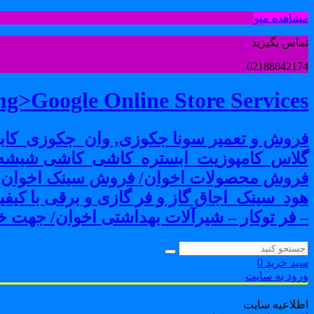
مشاهده منو
تماس بگیرید
02188042174
g>Google Online Store Services
فروش و تعمیر سونا جکوزی, وان_جکوزی_کابی
گلاس_کامپوزیت_ابستره_کاشی_کاشی شیشه ا
فروش محصولات اخوان/ فروش سینک اخوان-فرو
هود_سینک_اجاق گاز و فر گازی و برقی با کی
– فر توکار – شیرآلات بهداشتی اخوان/ جهت خر
سبد خرید
0
ورود به سایت
اطلاعیه سایت