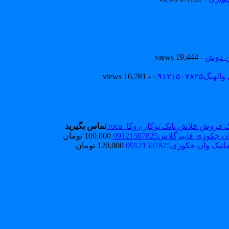
ین دوش
- 19,444 views
۰۹۱۲۱۵۰
- 16,781 views
فروش فلاش تانک توکار روکا_roca
تماس بگیرید
جکوزی فایبرگلاس09121507825
100,000
تومان
ک وان جکوزی09121507825
120,000
تومان