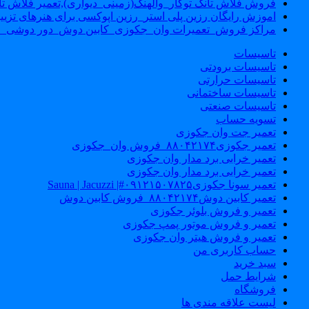
فروش فلاش تانک توکار_والهنگ(زمینی_دیواری),تعمیر فلاش تان
اموزش رایگان رزین پلی استر_رزین اپوکسی برای هنرهای تزیی
مراکز فروش_تعمیرات وان_جکوزی_کابین دوش_دور دوشی_ا
تاسیسات
تاسیسات برودتی
تاسیسات حرارتی
تاسیسات ساختمانی
تاسیسات صنعتی
تسویه حساب
تعمیر جت وان جکوزی
تعمیر جکوزی۸۸۰۴۲۱۷۴_فروش وان_جکوزی
تعمیر خرابی برد مدار وان جکوزی
تعمیر خرابی برد مدار وان جکوزی
تعمیر سونا جکوزی۰۹۱۲۱۵۰۷۸۲۵#| Sauna | Jacuzzi
تعمیر کابین دوش۸۸۰۴۲۱۷۴_فروش کابین دوش
تعمیر و فروش بلوئر جکوزی
تعمیر و فروش موتور پمپ جکوزی
تعمیر و فروش هیتر وان جکوزی
حساب کاربری من
سبد خرید
شرایط حمل
فروشگاه
لیست علاقه مندی ها