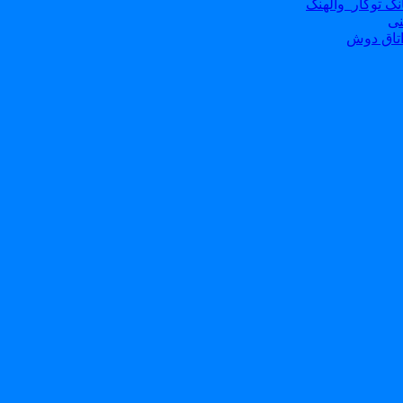
ک توکار_والهنگ
نی
تاق دوش