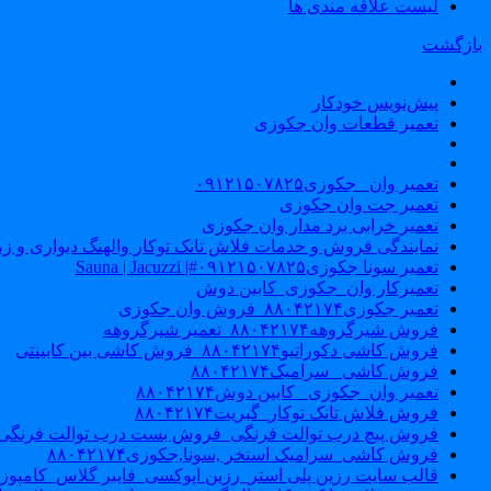
لیست علاقه مندی ها
بازگشت
پیش‌نویس خودکار
تعمیر قطعات وان جکوزی
تعمیر وان _جکوزی۰۹۱۲۱۵۰۷۸۲۵
تعمیر جت وان جکوزی
تعمیر خرابی برد مدار وان جکوزی
نمایندگی فروش و خدمات فلاش تانک توکار والهنگ دیواری و زمینی ۴۶۰
تعمیر سونا جکوزی۰۹۱۲۱۵۰۷۸۲۵#| Sauna | Jacuzzi
تعمیرکار وان_جکوزی_کابین دوش
تعمیر جکوزی۸۸۰۴۲۱۷۴_فروش وان جکوزی
فروش شیرگروهه۸۸۰۴۲۱۷۴_تعمیر شیرگروهه
فروش کاشی دکوراتیو۸۸۰۴۲۱۷۴_فروش کاشی بین کابینتی
فروش کاشی _سرامیک۸۸۰۴۲۱۷۴
تعمیر وان_جکوزی_ کابین دوش۸۸۰۴۲۱۷۴
فروش فلاش تانک توکار_گبریت۸۸۰۴۲۱۷۴
فروش پیچ درب توالت فرنگی_فروش بست درب توالت فرنگی والهنگ۷۸۲۵
فروش کاشی_سرامیک استخر ,سونا,جکوزی۸۸۰۴۲۱۷۴
قالب سایت رزین پلی استر_رزین اپوکسی_فایبر گلاس_کامپوز