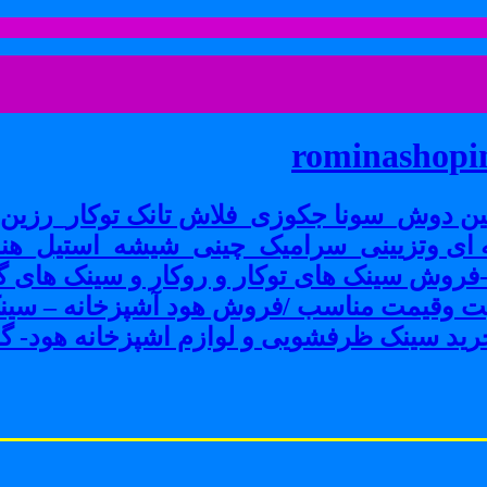
rominashopin
ن دوش_سونا جکوزی_فلاش تانک توکار_رزین پ
ی وتزیینی_سرامیک_چینی_شیشه_استیل_هنر
ش سینک های توکار و روکار و سینک های گرا
فیت وقیمت مناسب /فروش هود آشپزخانه – سین
ید سینک ظرفشویی و لوازم اشپزخانه هود- گاز 