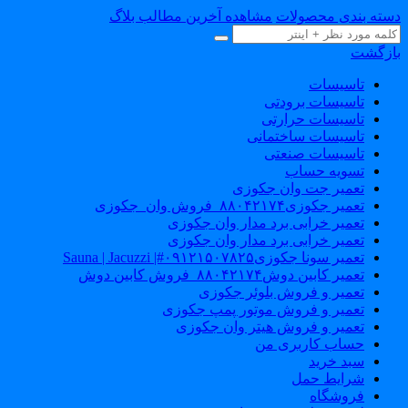
سته بندی محصولات
مشاهده آخرین مطالب بلاگ
ازگشت
تاسیسات
تاسیسات برودتی
تاسیسات حرارتی
تاسیسات ساختمانی
تاسیسات صنعتی
تسویه حساب
تعمیر جت وان جکوزی
تعمیر جکوزی۸۸۰۴۲۱۷۴_فروش وان_جکوزی
تعمیر خرابی برد مدار وان جکوزی
تعمیر خرابی برد مدار وان جکوزی
تعمیر سونا جکوزی۰۹۱۲۱۵۰۷۸۲۵#| Sauna | Jacuzzi
تعمیر کابین دوش۸۸۰۴۲۱۷۴_فروش کابین دوش
تعمیر و فروش بلوئر جکوزی
تعمیر و فروش موتور پمپ جکوزی
تعمیر و فروش هیتر وان جکوزی
حساب کاربری من
سبد خرید
شرایط حمل
فروشگاه