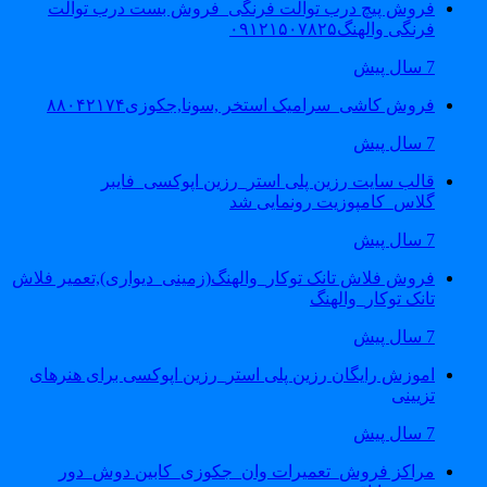
فروش پیچ درب توالت فرنگی_فروش بست درب توالت
فرنگی والهنگ۰۹۱۲۱۵۰۷۸۲۵
7 سال پیش
فروش کاشی_سرامیک استخر ,سونا,جکوزی۸۸۰۴۲۱۷۴
7 سال پیش
قالب سایت رزین پلی استر_رزین اپوکسی_فایبر
گلاس_کامپوزیت رونمایی شد
7 سال پیش
فروش فلاش تانک توکار_والهنگ(زمینی_دیواری),تعمیر فلاش
تانک توکار_والهنگ
7 سال پیش
اموزش رایگان رزین پلی استر_رزین اپوکسی برای هنرهای
تزیینی
7 سال پیش
مراکز فروش_تعمیرات وان_جکوزی_کابین دوش_دور