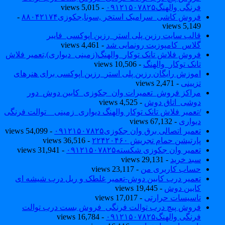
فرنگی والهنگ۰۹۱۲۱۵۰۷۸۲۵
- 5,015 views
فروش کاشی_سرامیک استخر ,سونا,جکوزی۸۸۰۴۲۱۷۴
-
5,149 views
قالب سایت رزین پلی استر_رزین اپوکسی_فایبر
گلاس_کامپوزیت رونمایی شد
- 4,461 views
فروش فلاش تانک توکار_والهنگ(زمینی_دیواری),تعمیر فلاش
تانک توکار_والهنگ
- 10,506 views
اموزش رایگان رزین پلی استر_رزین اپوکسی برای هنرهای
تزیینی
- 2,471 views
مراکز فروش_تعمیرات وان_جکوزی_کابین دوش_دور
دوشی_اتاق دوش
- 4,525 views
/تعمیر فلاش تانک توکار والهنگ دیواری_زمینی _ توالت فرنگی
دیواری
- 67,132 views
تعمیر اتصالی برق وان جکوزی۰۹۱۲۱۵۰۷۸۲۵
- 54,099 views
پارتیشن حمام تجریش ۲۲۴۲۰۴۶۰
- 36,516 views
تعمیر وان جکوزی شکسته۰۹۱۲۱۵۰۷۸۲۵
- 31,941 views
سبد خرید
- 29,131 views
حساب کاربری من
- 23,117 views
تعمیر درب کابین دوش-تعمیر غلطک و ریل درب شیشه ای
کابین دوش
- 19,445 views
تاسیسات حرارتی
- 17,017 views
فروش پیچ درب توالت فرنگی_فروش بست درب توالت
فرنگی والهنگ۰۹۱۲۱۵۰۷۸۲۵
- 16,784 views