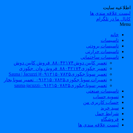
طلاعیه سایت
یست علاقه مندی ها
نال ما در تلگرام
Men
خانه
تاسیسات
تاسیسات برودتی
تاسیسات حرارتی
تاسیسات ساختمانی
تعمیر کابین دوش۸۸۰۴۲۱۷۴_فروش کابین دوش
تعمیر جکوزی۸۸۰۴۲۱۷۴_فروش وان_جکوزی
تعمیر سونا جکوزی۰۹۱۲۱۵۰۷۸۲۵#| Sauna | Jacuzzi
تعمیرات سونا جکوزی۰۹۱۲۱۵۰۷۸۲۵_تعمیر سونا بخار
تعمیر-سونا-جکوزی۰۹۱۲۱۵۰۷۸۲۵-sauna-jacuzzi
تاسیسات صنعتی
تسویه حساب
حساب کاربری من
سبد خرید
شرایط حمل
فروشگاه
لیست علاقه مندی ها