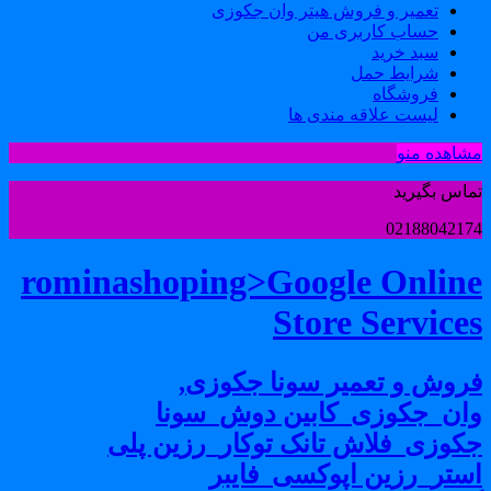
تعمیر و فروش هیتر وان جکوزی
حساب کاربری من
سبد خرید
شرایط حمل
فروشگاه
لیست علاقه مندی ها
شاهده منو
ماس بگیرید
0218804217
rominashoping>Google Onlin
Store Service
روش و تعمیر سونا جکوزی,
ان_جکوزی_کابین دوش_سونا
کوزی_فلاش تانک توکار_رزین پلی
ستر_رزین اپوکسی_فایبر