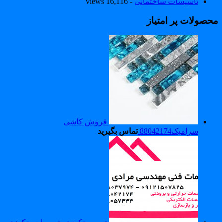
تاسیسات ساختمانی
- 16,116 views
حصولات پر امتیاز
فروش کاشی
سرامیک88042174
تماس بگیرید