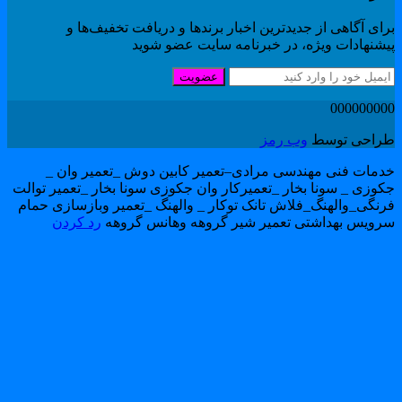
ای آگاهی از جدیدترین اخبار برندها و دریافت تخفیف‌ها و
یشنهادات ویژه، در خبرنامه سایت عضو شوید
عضویت
00000000
راحی توسط
وب رمز
دمات فنی مهندسی مرادی–تعمیر کابین دوش _تعمیر وان _
کوزی _ سونا بخار _تعمیرکار وان جکوزی سونا بخار _تعمیر توالت
رنگی_والهنگ_فلاش تانک توکار _ والهنگ _تعمیر وبازسازی حمام
رویس بهداشتی تعمیر شیر گروهه وهانس گروهه
رد کردن