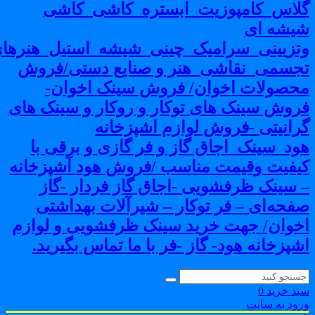
لاس_کامپوزیت_ابستره_کاشی_کاشی
یشه ای
تزیینی_سرامیک_چینی_شیشه_استیل_هنرهای
جسمی_نقاشی_هنر و صنایع دستی/فروش
حصولات اخوان/ فروش سینک اخوان-
روش سینک های توکار و روکار و سینک های
رانیتی -فروش لوازم اشپزخانه
ود_سینک_اجاق گاز و فر گازی و برقی با
یفیت وقیمت مناسب /فروش هود آشپزخانه
 سینک ظرفشویی -اجاق گاز فردار -گاز
فحه‌ای – فر توکار – شیرآلات بهداشتی
خوان/ جهت خرید سینک ظرفشویی و لوازم
شپزخانه هود- گاز -فر با ما تماس بگیرید.
بد خرید
0
رود به سایت