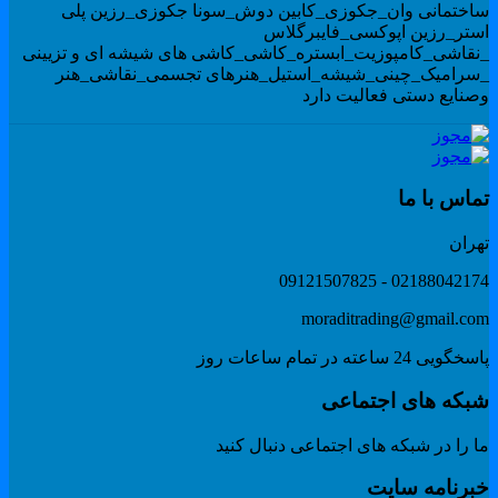
اختمانی وان_جکوزی_کابین دوش_سونا جکوزی_رزین پلی
ستر_رزین اپوکسی_فایبرگلاس
نقاشی_کامپوزیت_ابستره_کاشی_کاشی های شیشه ای و تزیینی
سرامیک_چینی_شیشه_استیل_هنرهای تجسمی_نقاشی_هنر
صنایع دستی فعالیت دارد
ماس با ما
هران
02188042174 - 091215078
moraditrading@gmail.co
گویی 24 ساعته در تمام ساعات روز
بکه های اجتماعی
 را در شبکه های اجتماعی دنبال کنید
برنامه سایت