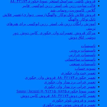
فروش کاشی_سرامیک استخر ,سونا,جکوزی۸۸۰۴۲۱۷۴
قالب سایت رزین پلی استر_رزین اپوکسی_فایبر
گلاس_کامپوزیت رونمایی شد
فروش فلاش تانک توکار_والهنگ(زمینی_دیواری),تعمیر فلاش
تانک توکار_والهنگ
اموزش رایگان رزین پلی استر_رزین اپوکسی برای هنرهای
تزیینی
مراکز فروش_تعمیرات وان_جکوزی_کابین دوش_دور
دوشی_اتاق دوش
تاسیسات
تاسیسات برودتی
تاسیسات حرارتی
تاسیسات ساختمانی
تاسیسات صنعتی
تسویه حساب
تعمیر جت وان جکوزی
تعمیر جکوزی۸۸۰۴۲۱۷۴_فروش وان_جکوزی
تعمیر خرابی برد مدار وان جکوزی
تعمیر خرابی برد مدار وان جکوزی
تعمیر سونا جکوزی۰۹۱۲۱۵۰۷۸۲۵#| Sauna | Jacuzzi
تعمیر کابین دوش۸۸۰۴۲۱۷۴_فروش کابین دوش
تعمیر و فروش بلوئر جکوزی
تعمیر و فروش موتور پمپ جکوزی