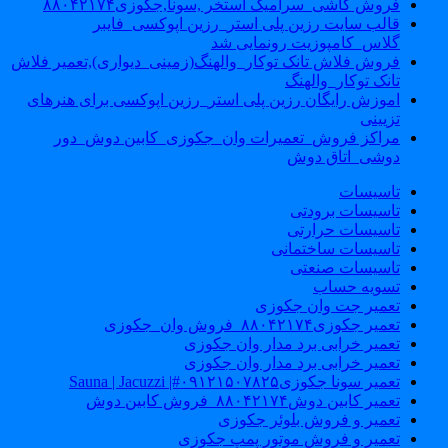
فروش کاشی_سرامیک استخر ,سونا,جکوزی۸۸۰۴۲۱۷۴
قالب سایت رزین پلی استر_رزین اپوکسی_فایبر
گلاس_کامپوزیت رونمایی شد
فروش فلاش تانک توکار_والهنگ(زمینی_دیواری),تعمیر فلاش
تانک توکار_والهنگ
اموزش رایگان رزین پلی استر_رزین اپوکسی برای هنرهای
تزیینی
مراکز فروش_تعمیرات وان_جکوزی_کابین دوش_دور
دوشی_اتاق دوش
تاسیسات
تاسیسات برودتی
تاسیسات حرارتی
تاسیسات ساختمانی
تاسیسات صنعتی
تسویه حساب
تعمیر جت وان جکوزی
تعمیر جکوزی۸۸۰۴۲۱۷۴_فروش وان_جکوزی
تعمیر خرابی برد مدار وان جکوزی
تعمیر خرابی برد مدار وان جکوزی
تعمیر سونا جکوزی۰۹۱۲۱۵۰۷۸۲۵#| Sauna | Jacuzzi
تعمیر کابین دوش۸۸۰۴۲۱۷۴_فروش کابین دوش
تعمیر و فروش بلوئر جکوزی
تعمیر و فروش موتور پمپ جکوزی