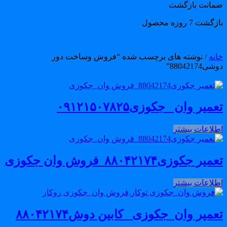
مانت بازگشت
گشت 7 روزه محصول
انه
/ نوشته های برچسب شده “فروش وساخت دور
ی88042174”
میر وان _جکوزی۰۹۱۲۱۵۰۷۸۲۵
طلاعات بیشتر
میر جکوزی۸۸۰۴۲۱۷۴_فروش وان جکوزی
طلاعات بیشتر
عمیر وان_جکوزی_ کابین دوش۸۸۰۴۲۱۷۴