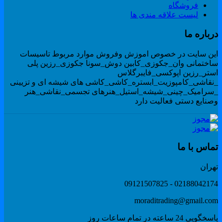
فروشگاه
لیست علاقه مندی ها
رباره ما
ین سایت در خصوص اموزش وفروش موارد مربوط تاسیسات
اختمانی وان_جکوزی_کابین دوش_سونا جکوزی_رزین پلی
ستر_رزین اپوکسی_فایبرگلاس
نقاشی_کامپوزیت_ابستره_کاشی_کاشی های شیشه ای و تزیینی
سرامیک_چینی_شیشه_استیل_هنرهای تجسمی_نقاشی_هنر
صنایع دستی فعالیت دارد
ماس با ما
هران
02188042174 - 091215078
moraditrading@gmail.co
گویی 24 ساعته در تمام ساعات روز