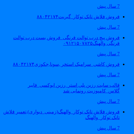
7 سال پیش
فروش فلاش تانک توکار_گبریت۸۸۰۴۲۱۷۴
7 سال پیش
فروش پیچ درب توالت فرنگی_فروش بست درب توالت
فرنگی والهنگ۰۹۱۲۱۵۰۷۸۲۵
7 سال پیش
فروش کاشی_سرامیک استخر ,سونا,جکوزی۸۸۰۴۲۱۷۴
7 سال پیش
قالب سایت رزین پلی استر_رزین اپوکسی_فایبر
گلاس_کامپوزیت رونمایی شد
7 سال پیش
فروش فلاش تانک توکار_والهنگ(زمینی_دیواری),تعمیر فلاش
تانک توکار_والهنگ
7 سال پیش