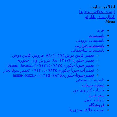
طلاعیه سایت
یست علاقه مندی ها
نال ما در تلگرام
Men
خانه
تاسیسات
تاسیسات برودتی
تاسیسات حرارتی
تاسیسات ساختمانی
تعمیر کابین دوش۸۸۰۴۲۱۷۴_فروش کابین دوش
تعمیر جکوزی۸۸۰۴۲۱۷۴_فروش وان_جکوزی
تعمیر سونا جکوزی۰۹۱۲۱۵۰۷۸۲۵#| Sauna | Jacuzzi
تعمیرات سونا جکوزی۰۹۱۲۱۵۰۷۸۲۵_تعمیر سونا بخار
تعمیر-سونا-جکوزی۰۹۱۲۱۵۰۷۸۲۵-sauna-jacuzzi
تاسیسات صنعتی
تسویه حساب
حساب کاربری من
سبد خرید
شرایط حمل
فروشگاه
لیست علاقه مندی ها