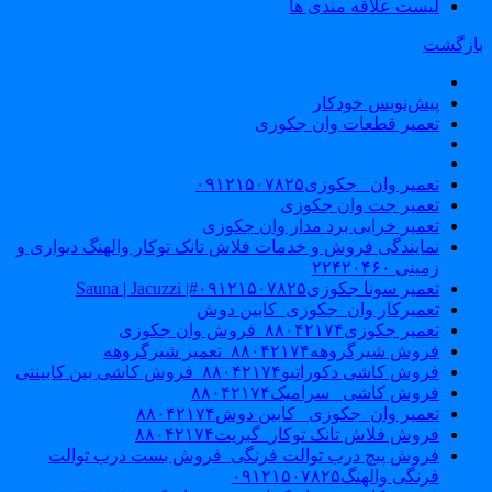
لیست علاقه مندی ها
ازگشت
پیش‌نویس خودکار
تعمیر قطعات وان جکوزی
تعمیر وان _جکوزی۰۹۱۲۱۵۰۷۸۲۵
تعمیر جت وان جکوزی
تعمیر خرابی برد مدار وان جکوزی
نمایندگی فروش و خدمات فلاش تانک توکار والهنگ دیواری و
زمینی ۲۲۴۲۰۴۶۰
تعمیر سونا جکوزی۰۹۱۲۱۵۰۷۸۲۵#| Sauna | Jacuzzi
تعمیرکار وان_جکوزی_کابین دوش
تعمیر جکوزی۸۸۰۴۲۱۷۴_فروش وان جکوزی
فروش شیرگروهه۸۸۰۴۲۱۷۴_تعمیر شیرگروهه
فروش کاشی دکوراتیو۸۸۰۴۲۱۷۴_فروش کاشی بین کابینتی
فروش کاشی _سرامیک۸۸۰۴۲۱۷۴
تعمیر وان_جکوزی_ کابین دوش۸۸۰۴۲۱۷۴
فروش فلاش تانک توکار_گبریت۸۸۰۴۲۱۷۴
فروش پیچ درب توالت فرنگی_فروش بست درب توالت
فرنگی والهنگ۰۹۱۲۱۵۰۷۸۲۵