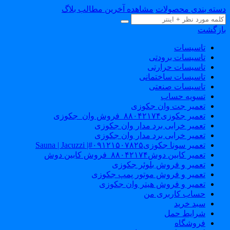
سته بندی محصولات
مشاهده آخرین مطالب بلاگ
ازگشت
تاسیسات
تاسیسات برودتی
تاسیسات حرارتی
تاسیسات ساختمانی
تاسیسات صنعتی
تسویه حساب
تعمیر جت وان جکوزی
تعمیر جکوزی۸۸۰۴۲۱۷۴_فروش وان_جکوزی
تعمیر خرابی برد مدار وان جکوزی
تعمیر خرابی برد مدار وان جکوزی
تعمیر سونا جکوزی۰۹۱۲۱۵۰۷۸۲۵#| Sauna | Jacuzzi
تعمیر کابین دوش۸۸۰۴۲۱۷۴_فروش کابین دوش
تعمیر و فروش بلوئر جکوزی
تعمیر و فروش موتور پمپ جکوزی
تعمیر و فروش هیتر وان جکوزی
حساب کاربری من
سبد خرید
شرایط حمل
فروشگاه