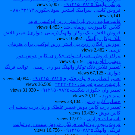
فرنگی والهنگ۰۹۱۲۱۵۰۷۸۲۵
- 5,007 views
فروش کاشی_سرامیک استخر ,سونا,جکوزی۸۸۰۴۲۱۷۴
-
5,141 views
قالب سایت رزین پلی استر_رزین اپوکسی_فایبر
گلاس_کامپوزیت رونمایی شد
- 4,453 views
فروش فلاش تانک توکار_والهنگ(زمینی_دیواری),تعمیر فلاش
تانک توکار_والهنگ
- 10,492 views
اموزش رایگان رزین پلی استر_رزین اپوکسی برای هنرهای
تزیینی
- 2,462 views
مراکز فروش_تعمیرات وان_جکوزی_کابین دوش_دور
دوشی_اتاق دوش
- 4,519 views
/تعمیر فلاش تانک توکار والهنگ دیواری_زمینی _ توالت فرنگی
دیواری
- 67,125 views
تعمیر اتصالی برق وان جکوزی۰۹۱۲۱۵۰۷۸۲۵
- 54,094 views
پارتیشن حمام تجریش ۲۲۴۲۰۴۶۰
- 36,506 views
تعمیر وان جکوزی شکسته۰۹۱۲۱۵۰۷۸۲۵
- 31,930 views
سبد خرید
- 29,111 views
حساب کاربری من
- 23,104 views
تعمیر درب کابین دوش-تعمیر غلطک و ریل درب شیشه ای
کابین دوش
- 19,439 views
تاسیسات حرارتی
- 17,012 views
فروش پیچ درب توالت فرنگی_فروش بست درب توالت
فرنگی والهنگ۰۹۱۲۱۵۰۷۸۲۵
- 16,756 views