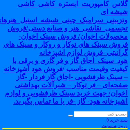
لاس_کامپوزیت_ابستره_کاشی_کاشی
یشه ای
تزیینی_سرامیک_چینی_شیشه_استیل_هنرهای
جسمی_نقاشی_هنر و صنایع دستی/فروش
حصولات اخوان/ فروش سینک اخوان-
روش سینک های توکار و روکار و سینک های
رانیتی -فروش لوازم اشپزخانه
ود_سینک_اجاق گاز و فر گازی و برقی با
یفیت وقیمت مناسب /فروش هود آشپزخانه
 سینک ظرفشویی -اجاق گاز فردار -گاز
فحه‌ای – فر توکار – شیرآلات بهداشتی
خوان/ جهت خرید سینک ظرفشویی و لوازم
شپزخانه هود- گاز -فر با ما تماس بگیرید.
بد خرید
0
رود به سایت