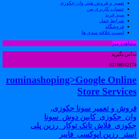
تعمیر و فروش هیتر وان جکوزی
حساب کاربری من
سبد خرید
شرایط حمل
فروشگاه
لیست علاقه مندی ها
شاهده منو
ماس بگیرید
0218804217
rominashoping>Google Onlin
Store Service
روش و تعمیر سونا جکوزی,
ان_جکوزی_کابین دوش_سونا
کوزی_فلاش تانک توکار_رزین پلی
ستر_رزین اپوکسی_فایبر