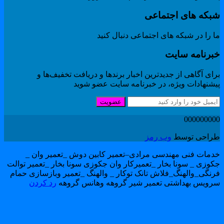
بکه های اجتماعی
 را در شبکه های اجتماعی دنبال کنید
برنامه سایت
ای آگاهی از جدیدترین اخبار برندها و دریافت تخفیف‌ها و
یشنهادات ویژه، در خبرنامه سایت عضو شوید
عضویت
00000000
راحی توسط
وب رمز
دمات فنی مهندسی مرادی–تعمیر کابین دوش _تعمیر وان _
کوزی _ سونا بخار _تعمیرکار وان جکوزی سونا بخار _تعمیر توالت
رنگی_والهنگ_فلاش تانک توکار _ والهنگ _تعمیر وبازسازی حمام
رویس بهداشتی تعمیر شیر گروهه وهانس گروهه
رد کردن