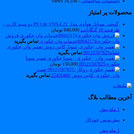
تاسیسات ساختمانی
- 16,108 views
حصولات پر امتیاز
گوشی موبایل هوآوی مدل P9 Lite VNS-L21 دو سیم کارت -
ظرفیت 16 گیگابایت
840,000
تومان
فروش
وان-جکوزی88042174خدمات وان جکوزی
تماس بگیرید
تعمیر وان_جکوزی
حمام09121507825
تماس بگیرید
تعمیر سونا
جکوزی09121507825
150,000
تومان
تعمیر
وان_جکوزی_کابین دوش 22420460
تماس بگیرید
خرین مطالب بلاگ
1 ماه پیش
پیش‌نویس خودکار
1 ماه پیش