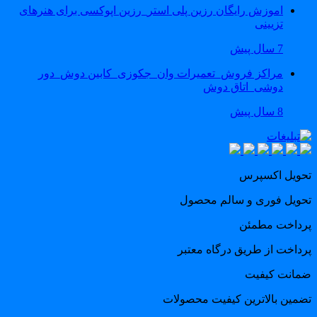
اموزش رایگان رزین پلی استر_رزین اپوکسی برای هنرهای
تزیینی
7 سال پیش
مراکز فروش_تعمیرات وان_جکوزی_کابین دوش_دور
دوشی_اتاق دوش
8 سال پیش
حویل اکسپرس
حویل فوری و سالم محصول
رداخت مطمئن
رداخت از طریق درگاه معتبر
مانت کیفیت
ضمین بالاترین کیفیت محصولات