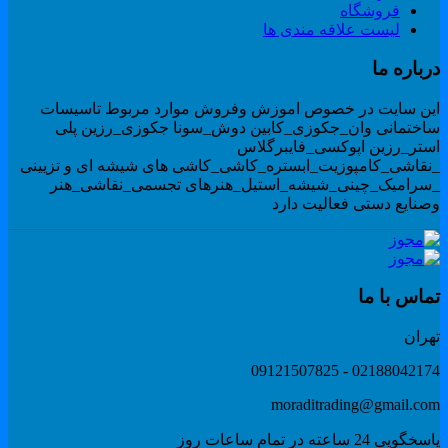
فروشگاه
لیست علاقه مندی ها
رباره ما
ین سایت در خصوص اموزش وفروش موارد مربوط تاسیسات
اختمانی وان_جکوزی_کابین دوش_سونا جکوزی_رزین پلی
ستر_رزین اپوکسی_فایبرگلاس
نقاشی_کامپوزیت_ابستره_کاشی_کاشی های شیشه ای و تزیینی
سرامیک_چینی_شیشه_استیل_هنرهای تجسمی_نقاشی_هنر
صنایع دستی فعالیت دارد
ماس با ما
هران
02188042174 - 091215078
moraditrading@gmail.co
گویی 24 ساعته در تمام ساعات روز