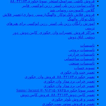
فروش کاشی_سرامیک استخر ,سونا,جکوزی۸۸۰۴۲۱۷۴
قالب سایت رزین پلی استر_رزین اپوکسی_فایبر
گلاس_کامپوزیت رونمایی شد
فروش فلاش تانک توکار_والهنگ(زمینی_دیواری),تعمیر فلاش
تانک توکار_والهنگ
اموزش رایگان رزین پلی استر_رزین اپوکسی برای هنرهای
تزیینی
مراکز فروش_تعمیرات وان_جکوزی_کابین دوش_دور
دوشی_اتاق دوش
تاسیسات
تاسیسات برودتی
تاسیسات حرارتی
تاسیسات ساختمانی
تاسیسات صنعتی
تسویه حساب
تعمیر جت وان جکوزی
تعمیر جکوزی۸۸۰۴۲۱۷۴_فروش وان_جکوزی
تعمیر خرابی برد مدار وان جکوزی
تعمیر خرابی برد مدار وان جکوزی
تعمیر سونا جکوزی۰۹۱۲۱۵۰۷۸۲۵#| Sauna | Jacuzzi
تعمیر کابین دوش۸۸۰۴۲۱۷۴_فروش کابین دوش
تعمیر و فروش بلوئر جکوزی
تعمیر و فروش موتور پمپ جکوزی