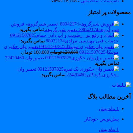
تاسیسات ساختمانی
- 16,108 views
حصولات پر امتیاز
فروش
شیرگروهه88042174_تعمیر شیرگروهه
تماس بگیرید
خدمات فنی مهندسی مرادی88032174
تماس بگیرید
تعمیر وان جکوزی
مونیکا-09121507825
120,000
تومان
100,000
تومان
تعمیر وان 22420460
تماس بگیرید
تعمیر وان
_جکوزی کودکان 22420460
تماس بگیرید
خرین مطالب بلاگ
1 ماه پیش
پیش‌نویس خودکار
1 ماه پیش