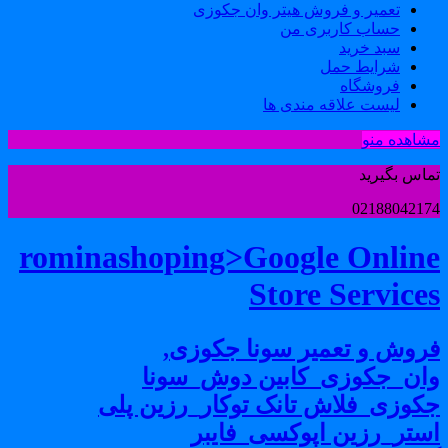
تعمیر و فروش هیتر وان جکوزی
حساب کاربری من
سبد خرید
شرایط حمل
فروشگاه
لیست علاقه مندی ها
شاهده منو
ماس بگیرید
0218804217
rominashoping>Google Onlin
Store Service
روش و تعمیر سونا جکوزی,
ان_جکوزی_کابین دوش_سونا
کوزی_فلاش تانک توکار_رزین پلی
ستر_رزین اپوکسی_فایبر