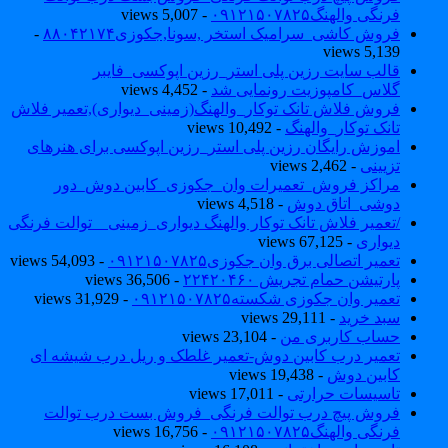
فرنگی والهنگ۰۹۱۲۱۵۰۷۸۲۵
- 5,007 views
فروش کاشی_سرامیک استخر ,سونا,جکوزی۸۸۰۴۲۱۷۴
-
5,139 views
قالب سایت رزین پلی استر_رزین اپوکسی_فایبر
گلاس_کامپوزیت رونمایی شد
- 4,452 views
فروش فلاش تانک توکار_والهنگ(زمینی_دیواری),تعمیر فلاش
تانک توکار_والهنگ
- 10,492 views
اموزش رایگان رزین پلی استر_رزین اپوکسی برای هنرهای
تزیینی
- 2,462 views
مراکز فروش_تعمیرات وان_جکوزی_کابین دوش_دور
دوشی_اتاق دوش
- 4,518 views
/تعمیر فلاش تانک توکار والهنگ دیواری_زمینی _ توالت فرنگی
دیواری
- 67,125 views
تعمیر اتصالی برق وان جکوزی۰۹۱۲۱۵۰۷۸۲۵
- 54,093 views
پارتیشن حمام تجریش ۲۲۴۲۰۴۶۰
- 36,506 views
تعمیر وان جکوزی شکسته۰۹۱۲۱۵۰۷۸۲۵
- 31,929 views
سبد خرید
- 29,111 views
حساب کاربری من
- 23,104 views
تعمیر درب کابین دوش-تعمیر غلطک و ریل درب شیشه ای
کابین دوش
- 19,438 views
تاسیسات حرارتی
- 17,011 views
فروش پیچ درب توالت فرنگی_فروش بست درب توالت
فرنگی والهنگ۰۹۱۲۱۵۰۷۸۲۵
- 16,756 views