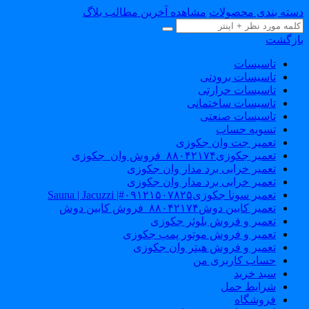
سته بندی محصولات
مشاهده آخرین مطالب بلاگ
ازگشت
تاسیسات
تاسیسات برودتی
تاسیسات حرارتی
تاسیسات ساختمانی
تاسیسات صنعتی
تسویه حساب
تعمیر جت وان جکوزی
تعمیر جکوزی۸۸۰۴۲۱۷۴_فروش وان_جکوزی
تعمیر خرابی برد مدار وان جکوزی
تعمیر خرابی برد مدار وان جکوزی
تعمیر سونا جکوزی۰۹۱۲۱۵۰۷۸۲۵#| Sauna | Jacuzzi
تعمیر کابین دوش۸۸۰۴۲۱۷۴_فروش کابین دوش
تعمیر و فروش بلوئر جکوزی
تعمیر و فروش موتور پمپ جکوزی
تعمیر و فروش هیتر وان جکوزی
حساب کاربری من
سبد خرید
شرایط حمل
فروشگاه