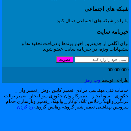
بکه های اجتماعی
 را در شبکه های اجتماعی دنبال کنید
برنامه سایت
ای آگاهی از جدیدترین اخبار برندها و دریافت تخفیف‌ها و
یشنهادات ویژه، در خبرنامه سایت عضو شوید
عضویت
00000000
راحی توسط
وب رمز
دمات فنی مهندسی مرادی–تعمیر کابین دوش _تعمیر وان _
کوزی _ سونا بخار _تعمیرکار وان جکوزی سونا بخار _تعمیر توالت
رنگی_والهنگ_فلاش تانک توکار _ والهنگ _تعمیر وبازسازی حمام
رویس بهداشتی تعمیر شیر گروهه وهانس گروهه
رد کردن