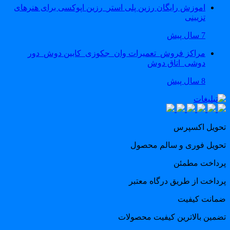
اموزش رایگان رزین پلی استر_رزین اپوکسی برای هنرهای
تزیینی
7 سال پیش
مراکز فروش_تعمیرات وان_جکوزی_کابین دوش_دور
دوشی_اتاق دوش
8 سال پیش
حویل اکسپرس
حویل فوری و سالم محصول
رداخت مطمئن
رداخت از طریق درگاه معتبر
مانت کیفیت
ضمین بالاترین کیفیت محصولات