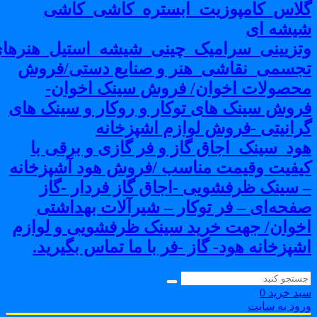
لاس_کامپوزیت_ابستره_کاشی_کاشی
یشه ای
تزیینی_سرامیک_چینی_شیشه_استیل_هنرهای
جسمی_نقاشی_هنر و صنایع دستی/فروش
حصولات اخوان/ فروش سینک اخوان-
روش سینک های توکار و روکار و سینک های
رانیتی -فروش لوازم اشپزخانه
ود_سینک_اجاق گاز و فر گازی و برقی با
یفیت وقیمت مناسب /فروش هود آشپزخانه
 سینک ظرفشویی -اجاق گاز فردار -گاز
فحه‌ای – فر توکار – شیرآلات بهداشتی
خوان/ جهت خرید سینک ظرفشویی و لوازم
شپزخانه هود- گاز -فر با ما تماس بگیرید.
بد خرید
0
رود به سایت