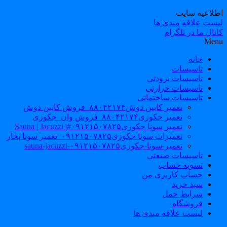
طلاعیه سایت
یست علاقه مندی ها
نال ما در تلگرام
Men
خانه
تاسیسات
تاسیسات برودتی
تاسیسات حرارتی
تاسیسات ساختمانی
تعمیر کابین دوش۸۸۰۴۲۱۷۴_فروش کابین دوش
تعمیر جکوزی۸۸۰۴۲۱۷۴_فروش وان_جکوزی
تعمیر سونا جکوزی۰۹۱۲۱۵۰۷۸۲۵#| Sauna | Jacuzzi
تعمیرات سونا جکوزی۰۹۱۲۱۵۰۷۸۲۵_تعمیر سونا بخار
تعمیر-سونا-جکوزی۰۹۱۲۱۵۰۷۸۲۵-sauna-jacuzzi
تاسیسات صنعتی
تسویه حساب
حساب کاربری من
سبد خرید
شرایط حمل
فروشگاه
لیست علاقه مندی ها