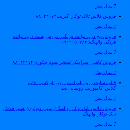
7 سال پیش
فروش فلاش تانک توکار_گبریت۸۸۰۴۲۱۷۴
7 سال پیش
فروش پیچ درب توالت فرنگی_فروش بست درب توالت
فرنگی والهنگ۰۹۱۲۱۵۰۷۸۲۵
7 سال پیش
فروش کاشی_سرامیک استخر ,سونا,جکوزی۸۸۰۴۲۱۷۴
7 سال پیش
قالب سایت رزین پلی استر_رزین اپوکسی_فایبر
گلاس_کامپوزیت رونمایی شد
7 سال پیش
فروش فلاش تانک توکار_والهنگ(زمینی_دیواری),تعمیر فلاش
تانک توکار_والهنگ
7 سال پیش