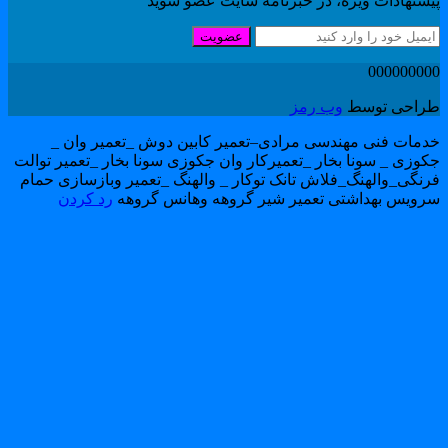
یشنهادات ویژه، در خبرنامه سایت عضو شوید
عضویت
00000000
راحی توسط
وب رمز
دمات فنی مهندسی مرادی–تعمیر کابین دوش _تعمیر وان _
کوزی _ سونا بخار _تعمیرکار وان جکوزی سونا بخار _تعمیر توالت
رنگی_والهنگ_فلاش تانک توکار _ والهنگ _تعمیر وبازسازی حمام
رویس بهداشتی تعمیر شیر گروهه وهانس گروهه
رد کردن