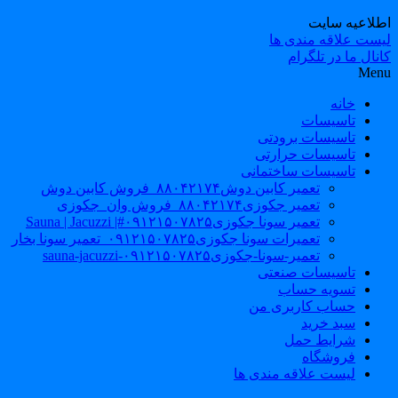
طلاعیه سایت
یست علاقه مندی ها
نال ما در تلگرام
Men
خانه
تاسیسات
تاسیسات برودتی
تاسیسات حرارتی
تاسیسات ساختمانی
تعمیر کابین دوش۸۸۰۴۲۱۷۴_فروش کابین دوش
تعمیر جکوزی۸۸۰۴۲۱۷۴_فروش وان_جکوزی
تعمیر سونا جکوزی۰۹۱۲۱۵۰۷۸۲۵#| Sauna | Jacuzzi
تعمیرات سونا جکوزی۰۹۱۲۱۵۰۷۸۲۵_تعمیر سونا بخار
تعمیر-سونا-جکوزی۰۹۱۲۱۵۰۷۸۲۵-sauna-jacuzzi
تاسیسات صنعتی
تسویه حساب
حساب کاربری من
سبد خرید
شرایط حمل
فروشگاه
لیست علاقه مندی ها