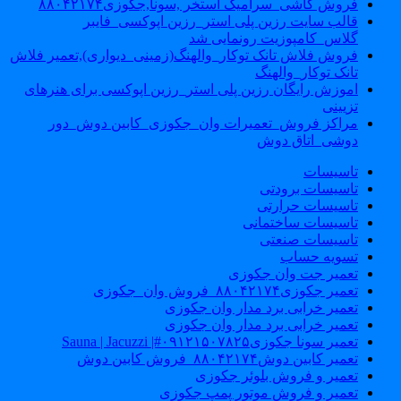
فروش کاشی_سرامیک استخر ,سونا,جکوزی۸۸۰۴۲۱۷۴
قالب سایت رزین پلی استر_رزین اپوکسی_فایبر
گلاس_کامپوزیت رونمایی شد
فروش فلاش تانک توکار_والهنگ(زمینی_دیواری),تعمیر فلاش
تانک توکار_والهنگ
اموزش رایگان رزین پلی استر_رزین اپوکسی برای هنرهای
تزیینی
مراکز فروش_تعمیرات وان_جکوزی_کابین دوش_دور
دوشی_اتاق دوش
تاسیسات
تاسیسات برودتی
تاسیسات حرارتی
تاسیسات ساختمانی
تاسیسات صنعتی
تسویه حساب
تعمیر جت وان جکوزی
تعمیر جکوزی۸۸۰۴۲۱۷۴_فروش وان_جکوزی
تعمیر خرابی برد مدار وان جکوزی
تعمیر خرابی برد مدار وان جکوزی
تعمیر سونا جکوزی۰۹۱۲۱۵۰۷۸۲۵#| Sauna | Jacuzzi
تعمیر کابین دوش۸۸۰۴۲۱۷۴_فروش کابین دوش
تعمیر و فروش بلوئر جکوزی
تعمیر و فروش موتور پمپ جکوزی