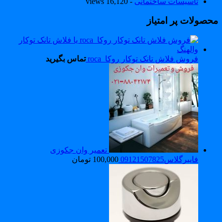
تاسیسات ساختمانی
- 16,120 views
حصولات پر امتیاز
فروش فلاش تانک توکار روکا_roca
تماس بگیرید
تعمیر وان جکوزی
فایبرگلاس09121507825
100,000
تومان