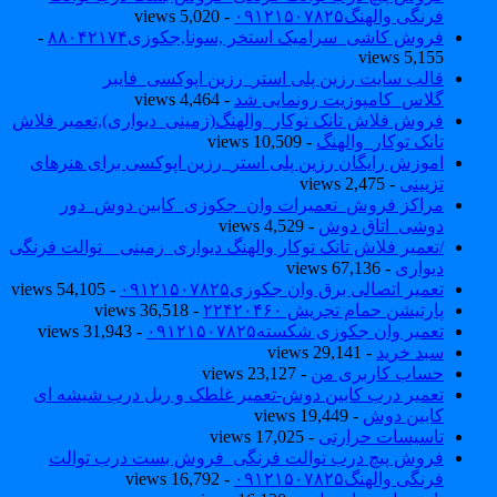
فرنگی والهنگ۰۹۱۲۱۵۰۷۸۲۵
- 5,020 views
فروش کاشی_سرامیک استخر ,سونا,جکوزی۸۸۰۴۲۱۷۴
-
5,155 views
قالب سایت رزین پلی استر_رزین اپوکسی_فایبر
گلاس_کامپوزیت رونمایی شد
- 4,464 views
فروش فلاش تانک توکار_والهنگ(زمینی_دیواری),تعمیر فلاش
تانک توکار_والهنگ
- 10,509 views
اموزش رایگان رزین پلی استر_رزین اپوکسی برای هنرهای
تزیینی
- 2,475 views
مراکز فروش_تعمیرات وان_جکوزی_کابین دوش_دور
دوشی_اتاق دوش
- 4,529 views
/تعمیر فلاش تانک توکار والهنگ دیواری_زمینی _ توالت فرنگی
دیواری
- 67,136 views
تعمیر اتصالی برق وان جکوزی۰۹۱۲۱۵۰۷۸۲۵
- 54,105 views
پارتیشن حمام تجریش ۲۲۴۲۰۴۶۰
- 36,518 views
تعمیر وان جکوزی شکسته۰۹۱۲۱۵۰۷۸۲۵
- 31,943 views
سبد خرید
- 29,141 views
حساب کاربری من
- 23,127 views
تعمیر درب کابین دوش-تعمیر غلطک و ریل درب شیشه ای
کابین دوش
- 19,449 views
تاسیسات حرارتی
- 17,025 views
فروش پیچ درب توالت فرنگی_فروش بست درب توالت
فرنگی والهنگ۰۹۱۲۱۵۰۷۸۲۵
- 16,792 views