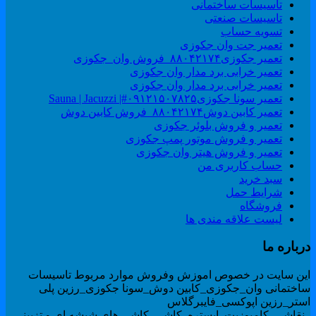
تاسیسات ساختمانی
تاسیسات صنعتی
تسویه حساب
تعمیر جت وان جکوزی
تعمیر جکوزی۸۸۰۴۲۱۷۴_فروش وان_جکوزی
تعمیر خرابی برد مدار وان جکوزی
تعمیر خرابی برد مدار وان جکوزی
تعمیر سونا جکوزی۰۹۱۲۱۵۰۷۸۲۵#| Sauna | Jacuzzi
تعمیر کابین دوش۸۸۰۴۲۱۷۴_فروش کابین دوش
تعمیر و فروش بلوئر جکوزی
تعمیر و فروش موتور پمپ جکوزی
تعمیر و فروش هیتر وان جکوزی
حساب کاربری من
سبد خرید
شرایط حمل
فروشگاه
لیست علاقه مندی ها
رباره ما
ین سایت در خصوص اموزش وفروش موارد مربوط تاسیسات
اختمانی وان_جکوزی_کابین دوش_سونا جکوزی_رزین پلی
ستر_رزین اپوکسی_فایبرگلاس
نقاشی_کامپوزیت_ابستره_کاشی_کاشی های شیشه ای و تزیینی