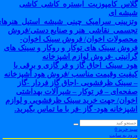
لاس_کامپوزیت_ابستره_کاشی_کاشی
یشه ای
تزیینی_سرامیک_چینی_شیشه_استیل_هنرهای
جسمی_نقاشی_هنر و صنایع دستی/فروش
حصولات اخوان/ فروش سینک اخوان-
روش سینک های توکار و روکار و سینک های
رانیتی -فروش لوازم اشپزخانه
ود_سینک_اجاق گاز و فر گازی و برقی با
یفیت وقیمت مناسب /فروش هود آشپزخانه
 سینک ظرفشویی -اجاق گاز فردار -گاز
فحه‌ای – فر توکار – شیرآلات بهداشتی
خوان/ جهت خرید سینک ظرفشویی و لوازم
شپزخانه هود- گاز -فر با ما تماس بگیرید.
بد خرید
0
رود به سایت