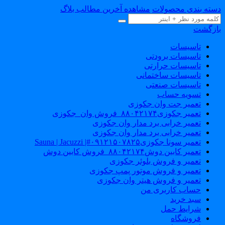
سته بندی محصولات
مشاهده آخرین مطالب بلاگ
ازگشت
تاسیسات
تاسیسات برودتی
تاسیسات حرارتی
تاسیسات ساختمانی
تاسیسات صنعتی
تسویه حساب
تعمیر جت وان جکوزی
تعمیر جکوزی۸۸۰۴۲۱۷۴_فروش وان_جکوزی
تعمیر خرابی برد مدار وان جکوزی
تعمیر خرابی برد مدار وان جکوزی
تعمیر سونا جکوزی۰۹۱۲۱۵۰۷۸۲۵#| Sauna | Jacuzzi
تعمیر کابین دوش۸۸۰۴۲۱۷۴_فروش کابین دوش
تعمیر و فروش بلوئر جکوزی
تعمیر و فروش موتور پمپ جکوزی
تعمیر و فروش هیتر وان جکوزی
حساب کاربری من
سبد خرید
شرایط حمل
فروشگاه