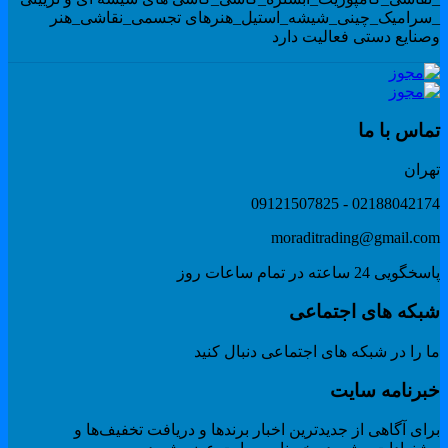
سرامیک_چینی_شیشه_استیل_هنرهای تجسمی_نقاشی_هنر
صنایع دستی فعالیت دارد
ماس با ما
هران
02188042174 - 091215078
moraditrading@gmail.co
گویی 24 ساعته در تمام ساعات روز
بکه های اجتماعی
 را در شبکه های اجتماعی دنبال کنید
برنامه سایت
ای آگاهی از جدیدترین اخبار برندها و دریافت تخفیف‌ها و