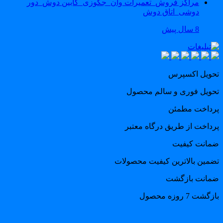
مراکز فروش_تعمیرات وان_جکوزی_کابین دوش_دور
دوشی_اتاق دوش
8 سال پیش
حویل اکسپرس
حویل فوری و سالم محصول
رداخت مطمئن
رداخت از طریق درگاه معتبر
مانت کیفیت
ضمین بالاترین کیفیت محصولات
مانت بازگشت
گشت 7 روزه محصول