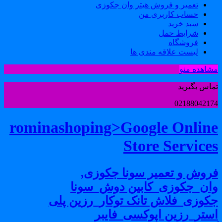
تعمیر و فروش هیتر وان جکوزی
حساب کاربری من
سبد خرید
شرایط حمل
فروشگاه
لیست علاقه مندی ها
شاهده منو
ماس بگیرید
0218804217
rominashoping>Google Onlin
Store Service
روش و تعمیر سونا جکوزی,
ان_جکوزی_کابین دوش_سونا
کوزی_فلاش تانک توکار_رزین پلی
ستر_رزین اپوکسی_فایبر