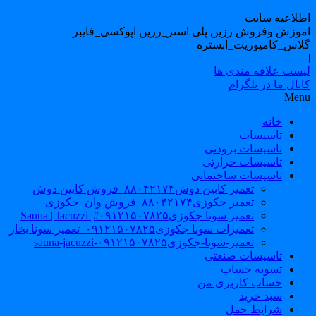
طلاعیه سایت
موزش وفروش رزین پلی استر_رزین اپوکسی_فایبر
لاس_کامپوزیت_ابستره
یست علاقه مندی ها
نال ما در تلگرام
Men
خانه
تاسیسات
تاسیسات برودتی
تاسیسات حرارتی
تاسیسات ساختمانی
تعمیر کابین دوش۸۸۰۴۲۱۷۴_فروش کابین دوش
تعمیر جکوزی۸۸۰۴۲۱۷۴_فروش وان_جکوزی
تعمیر سونا جکوزی۰۹۱۲۱۵۰۷۸۲۵#| Sauna | Jacuzzi
تعمیرات سونا جکوزی۰۹۱۲۱۵۰۷۸۲۵_تعمیر سونا بخار
تعمیر-سونا-جکوزی۰۹۱۲۱۵۰۷۸۲۵-sauna-jacuzzi
تاسیسات صنعتی
تسویه حساب
حساب کاربری من
سبد خرید
شرایط حمل