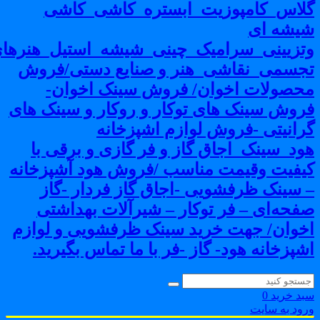
لاس_کامپوزیت_ابستره_کاشی_کاشی
یشه ای
تزیینی_سرامیک_چینی_شیشه_استیل_هنرهای
جسمی_نقاشی_هنر و صنایع دستی/فروش
حصولات اخوان/ فروش سینک اخوان-
روش سینک های توکار و روکار و سینک های
رانیتی -فروش لوازم اشپزخانه
ود_سینک_اجاق گاز و فر گازی و برقی با
یفیت وقیمت مناسب /فروش هود آشپزخانه
 سینک ظرفشویی -اجاق گاز فردار -گاز
فحه‌ای – فر توکار – شیرآلات بهداشتی
خوان/ جهت خرید سینک ظرفشویی و لوازم
شپزخانه هود- گاز -فر با ما تماس بگیرید.
بد خرید
0
رود به سایت