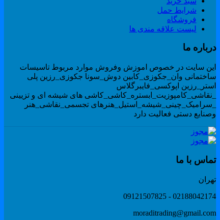
سبد خرید
شرایط حمل
فروشگاه
لیست علاقه مندی ها
رباره ما
ین سایت در خصوص اموزش وفروش موارد مربوط تاسیسات
اختمانی وان_جکوزی_کابین دوش_سونا جکوزی_رزین پلی
ستر_رزین اپوکسی_فایبرگلاس
نقاشی_کامپوزیت_ابستره_کاشی_کاشی های شیشه ای و تزیینی
سرامیک_چینی_شیشه_استیل_هنرهای تجسمی_نقاشی_هنر
صنایع دستی فعالیت دارد
ماس با ما
هران
02188042174 - 091215078
moraditrading@gmail.co