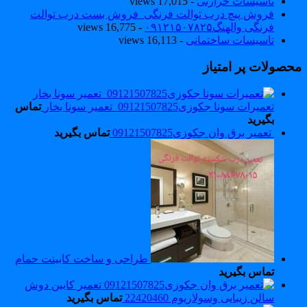
تاسیسات حرارتی
- 17,015 views
فروش پیچ درب توالت فرنگی_فروش بست درب توالت
فرنگی والهنگ۰۹۱۲۱۵۰۷۸۲۵
- 16,775 views
تاسیسات ساختمانی
- 16,113 views
حصولات پر امتیاز
تعمیرات سونا جکوزی09121507825_تعمیر سونا بخار
تماس
بگیرید
تعمیر برق وان جکوزی09121507825
تماس بگیرید
طراحی و ساخت کابینت حمام
تماس بگیرید
تعمیر کابین دوش
سالن زیبایی وسولاریوم 22420460
تماس بگیرید