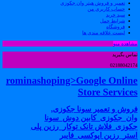
تعمیر و فروش هیتر وان جکوزی
حساب کاربری من
سبد خرید
شرایط حمل
فروشگاه
لیست علاقه مندی ها
شاهده منو
ماس بگیرید
0218804217
rominashoping>Google Onlin
Store Service
روش و تعمیر سونا جکوزی,
ان_جکوزی_کابین دوش_سونا
کوزی_فلاش تانک توکار_رزین پلی
ستر_رزین اپوکسی_فایبر