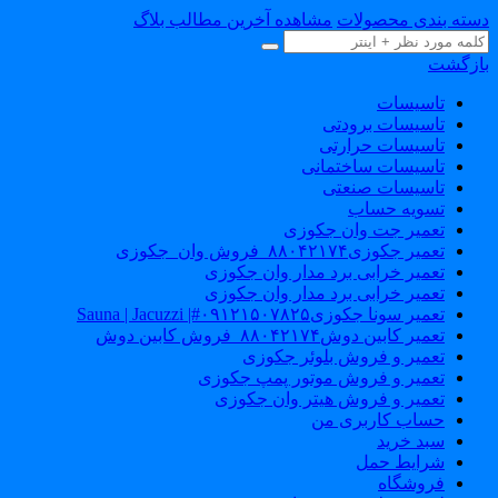
سته بندی محصولات
مشاهده آخرین مطالب بلاگ
ازگشت
تاسیسات
تاسیسات برودتی
تاسیسات حرارتی
تاسیسات ساختمانی
تاسیسات صنعتی
تسویه حساب
تعمیر جت وان جکوزی
تعمیر جکوزی۸۸۰۴۲۱۷۴_فروش وان_جکوزی
تعمیر خرابی برد مدار وان جکوزی
تعمیر خرابی برد مدار وان جکوزی
تعمیر سونا جکوزی۰۹۱۲۱۵۰۷۸۲۵#| Sauna | Jacuzzi
تعمیر کابین دوش۸۸۰۴۲۱۷۴_فروش کابین دوش
تعمیر و فروش بلوئر جکوزی
تعمیر و فروش موتور پمپ جکوزی
تعمیر و فروش هیتر وان جکوزی
حساب کاربری من
سبد خرید
شرایط حمل
فروشگاه