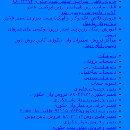
فروش کاشی_سرامیک استخر ,سونا,جکوزی۸۸۰۴۲۱۷۴
قالب سایت رزین پلی استر_رزین اپوکسی_فایبر
گلاس_کامپوزیت رونمایی شد
فروش فلاش تانک توکار_والهنگ(زمینی_دیواری),تعمیر فلاش
تانک توکار_والهنگ
اموزش رایگان رزین پلی استر_رزین اپوکسی برای هنرهای
تزیینی
مراکز فروش_تعمیرات وان_جکوزی_کابین دوش_دور
دوشی_اتاق دوش
تاسیسات
تاسیسات برودتی
تاسیسات حرارتی
تاسیسات ساختمانی
تاسیسات صنعتی
تسویه حساب
تعمیر جت وان جکوزی
تعمیر جکوزی۸۸۰۴۲۱۷۴_فروش وان_جکوزی
تعمیر خرابی برد مدار وان جکوزی
تعمیر خرابی برد مدار وان جکوزی
تعمیر سونا جکوزی۰۹۱۲۱۵۰۷۸۲۵#| Sauna | Jacuzzi
تعمیر کابین دوش۸۸۰۴۲۱۷۴_فروش کابین دوش
تعمیر و فروش بلوئر جکوزی
تعمیر و فروش موتور پمپ جکوزی