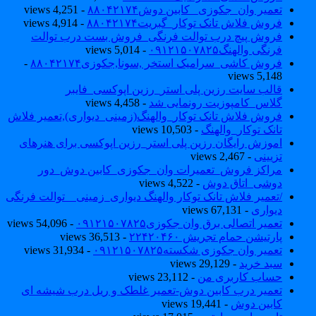
تعمیر وان_جکوزی_ کابین دوش۸۸۰۴۲۱۷۴
- 4,251 views
فروش فلاش تانک توکار_گبریت۸۸۰۴۲۱۷۴
- 4,914 views
فروش پیچ درب توالت فرنگی_فروش بست درب توالت
فرنگی والهنگ۰۹۱۲۱۵۰۷۸۲۵
- 5,014 views
فروش کاشی_سرامیک استخر ,سونا,جکوزی۸۸۰۴۲۱۷۴
-
5,148 views
قالب سایت رزین پلی استر_رزین اپوکسی_فایبر
گلاس_کامپوزیت رونمایی شد
- 4,458 views
فروش فلاش تانک توکار_والهنگ(زمینی_دیواری),تعمیر فلاش
تانک توکار_والهنگ
- 10,503 views
اموزش رایگان رزین پلی استر_رزین اپوکسی برای هنرهای
تزیینی
- 2,467 views
مراکز فروش_تعمیرات وان_جکوزی_کابین دوش_دور
دوشی_اتاق دوش
- 4,522 views
/تعمیر فلاش تانک توکار والهنگ دیواری_زمینی _ توالت فرنگی
دیواری
- 67,131 views
تعمیر اتصالی برق وان جکوزی۰۹۱۲۱۵۰۷۸۲۵
- 54,096 views
پارتیشن حمام تجریش ۲۲۴۲۰۴۶۰
- 36,513 views
تعمیر وان جکوزی شکسته۰۹۱۲۱۵۰۷۸۲۵
- 31,934 views
سبد خرید
- 29,129 views
حساب کاربری من
- 23,112 views
تعمیر درب کابین دوش-تعمیر غلطک و ریل درب شیشه ای
کابین دوش
- 19,441 views