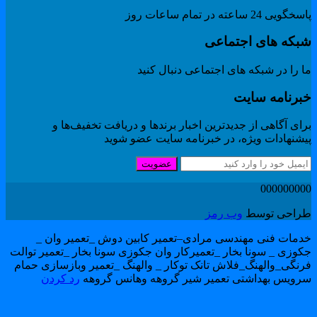
گویی 24 ساعته در تمام ساعات روز
بکه های اجتماعی
 را در شبکه های اجتماعی دنبال کنید
برنامه سایت
ای آگاهی از جدیدترین اخبار برندها و دریافت تخفیف‌ها و
یشنهادات ویژه، در خبرنامه سایت عضو شوید
عضویت
00000000
راحی توسط
وب رمز
دمات فنی مهندسی مرادی–تعمیر کابین دوش _تعمیر وان _
کوزی _ سونا بخار _تعمیرکار وان جکوزی سونا بخار _تعمیر توالت
رنگی_والهنگ_فلاش تانک توکار _ والهنگ _تعمیر وبازسازی حمام
رویس بهداشتی تعمیر شیر گروهه وهانس گروهه
رد کردن