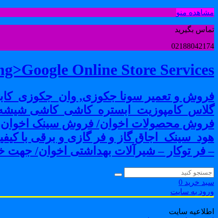
مشاهده منو
تماس بگیرید
02188042174
g>Google Online Store Services
فروش و تعمیر سونا جکوزی, وان_جکوزی_کابی
گلاس_کامپوزیت_ابستره_کاشی_کاشی شیشه ا
فروش محصولات اخوان/ فروش سینک اخوان-فرو
هود_سینک_اجاق گاز و فر گازی و برقی با کی
– فر توکار – شیرآلات بهداشتی اخوان/ جهت خر
سبد خرید
0
ورود به سایت
اطلاعیه سایت