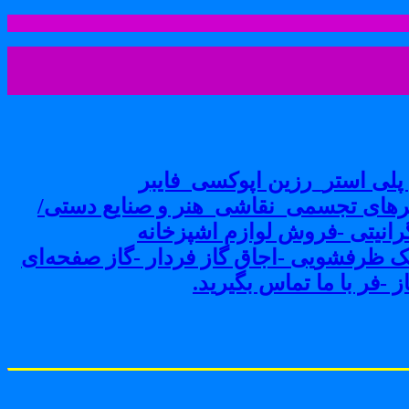
لی استر_رزین اپوکسی_فایبر
های تجسمی_نقاشی_هنر و صنایع دستی/
نیتی -فروش لوازم اشپزخانه
ک ظرفشویی -اجاق گاز فردار -گاز صفحه‌ای
-فر با ما تماس بگیرید.