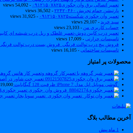
تعمیر اتصالی برق وان جکوزی۰۹۱۲۱۵۰۷۸۲۵
- 54,092 views
پارتیشن حمام تجریش ۲۲۴۲۰۴۶۰
- 36,502 views
تعمیر وان جکوزی شکسته۰۹۱۲۱۵۰۷۸۲۵
- 31,925 views
سبد خرید
- 29,107 views
حساب کاربری من
- 23,103 views
تعمیر درب کابین دوش-تعمیر غلطک و ریل درب شیشه ای کاب
تاسیسات حرارتی
- 17,009 views
فروش پیچ درب توالت فرنگی_فروش بست درب توالت فرنگی والهنگ۷۸۲۵
تاسیسات ساختمانی
- 16,105 views
محصولات پر امتیاز
تعمیر جت شاور در آصف 420460
گوشی موبایل اپل مدل iPhone 7 ظرفیت 128 گیگابایت
119,000
تعمیر جکوزی88042174_فروش وان_جکوزی
تعمیر جکوزی
آخرین مطالب بلاگ
1 ماه پیش