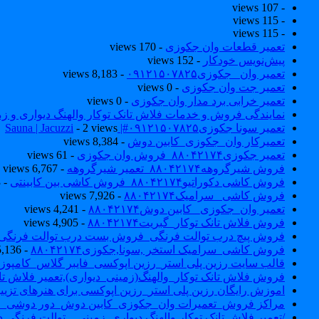
- 107 views
- 115 views
- 115 views
تعمیر قطعات وان جکوزی
- 170 views
پیش‌نویس خودکار
- 152 views
تعمیر وان _جکوزی۰۹۱۲۱۵۰۷۸۲۵
- 8,183 views
تعمیر جت وان جکوزی
- 0 views
تعمیر خرابی برد مدار وان جکوزی
- 0 views
نمایندگی فروش و خدمات فلاش تانک توکار والهنگ دیواری و زمینی ۴۶۰
تعمیر سونا جکوزی۰۹۱۲۱۵۰۷۸۲۵#| Sauna | Jacuzzi
- 2 views
تعمیرکار وان_جکوزی_کابین دوش
- 8,384 views
تعمیر جکوزی۸۸۰۴۲۱۷۴_فروش وان جکوزی
- 61 views
فروش شیرگروهه۸۸۰۴۲۱۷۴_تعمیر شیرگروهه
- 6,767 views
فروش کاشی دکوراتیو۸۸۰۴۲۱۷۴_فروش کاشی بین کابینتی
- 7,033 views
فروش کاشی _سرامیک۸۸۰۴۲۱۷۴
- 7,926 views
تعمیر وان_جکوزی_ کابین دوش۸۸۰۴۲۱۷۴
- 4,241 views
فروش فلاش تانک توکار_گبریت۸۸۰۴۲۱۷۴
- 4,905 views
فروش پیچ درب توالت فرنگی_فروش بست درب توالت فرنگی والهنگ۷۸۲۵
فروش کاشی_سرامیک استخر ,سونا,جکوزی۸۸۰۴۲۱۷۴
- 5,136 views
قالب سایت رزین پلی استر_رزین اپوکسی_فایبر گلاس_کامپوز
فروش فلاش تانک توکار_والهنگ(زمینی_دیواری),تعمیر فلاش تان
اموزش رایگان رزین پلی استر_رزین اپوکسی برای هنرهای تزیی
مراکز فروش_تعمیرات وان_جکوزی_کابین دوش_دور دوشی_ا
/تعمیر فلاش تانک توکار والهنگ دیواری_زمینی _ توالت فرنگی د