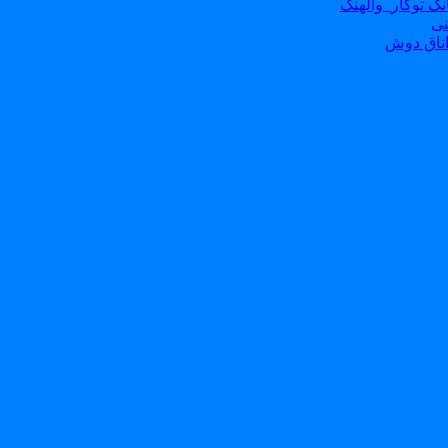
ک توکار_والهنگ
نی
تاق دوش