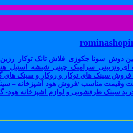
rominashopin
ن دوش_سونا جکوزی_فلاش تانک توکار_رزین پ
ی وتزیینی_سرامیک_چینی_شیشه_استیل_هنر
ش سینک های توکار و روکار و سینک های گرا
فیت وقیمت مناسب /فروش هود آشپزخانه – سین
ید سینک ظرفشویی و لوازم اشپزخانه هود- گاز 