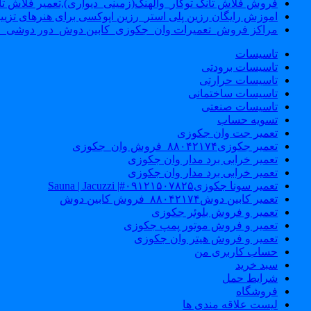
فروش فلاش تانک توکار_والهنگ(زمینی_دیواری),تعمیر فلاش تان
اموزش رایگان رزین پلی استر_رزین اپوکسی برای هنرهای تزیی
مراکز فروش_تعمیرات وان_جکوزی_کابین دوش_دور دوشی_ا
تاسیسات
تاسیسات برودتی
تاسیسات حرارتی
تاسیسات ساختمانی
تاسیسات صنعتی
تسویه حساب
تعمیر جت وان جکوزی
تعمیر جکوزی۸۸۰۴۲۱۷۴_فروش وان_جکوزی
تعمیر خرابی برد مدار وان جکوزی
تعمیر خرابی برد مدار وان جکوزی
تعمیر سونا جکوزی۰۹۱۲۱۵۰۷۸۲۵#| Sauna | Jacuzzi
تعمیر کابین دوش۸۸۰۴۲۱۷۴_فروش کابین دوش
تعمیر و فروش بلوئر جکوزی
تعمیر و فروش موتور پمپ جکوزی
تعمیر و فروش هیتر وان جکوزی
حساب کاربری من
سبد خرید
شرایط حمل
فروشگاه
لیست علاقه مندی ها