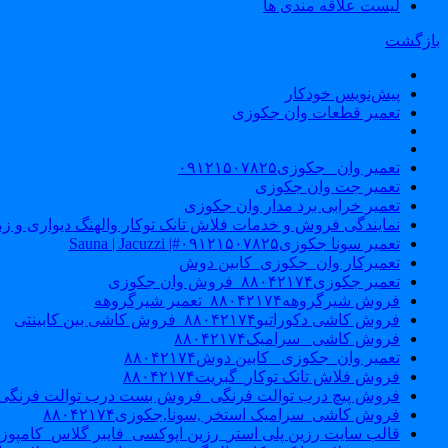
لیست علاقه مندی ها
بازگشت
پیش‌نویس خودکار
تعمیر قطعات وان جکوزی
تعمیر وان _جکوزی۰۹۱۲۱۵۰۷۸۲۵
تعمیر جت وان جکوزی
تعمیر خرابی برد مدار وان جکوزی
نمایندگی فروش و خدمات فلاش تانک توکار والهنگ دیواری و زمینی ۴۶۰
تعمیر سونا جکوزی۰۹۱۲۱۵۰۷۸۲۵#| Sauna | Jacuzzi
تعمیرکار وان_جکوزی_کابین دوش
تعمیر جکوزی۸۸۰۴۲۱۷۴_فروش وان جکوزی
فروش شیرگروهه۸۸۰۴۲۱۷۴_تعمیر شیرگروهه
فروش کاشی دکوراتیو۸۸۰۴۲۱۷۴_فروش کاشی بین کابینتی
فروش کاشی _سرامیک۸۸۰۴۲۱۷۴
تعمیر وان_جکوزی_ کابین دوش۸۸۰۴۲۱۷۴
فروش فلاش تانک توکار_گبریت۸۸۰۴۲۱۷۴
فروش پیچ درب توالت فرنگی_فروش بست درب توالت فرنگی والهنگ۷۸۲۵
فروش کاشی_سرامیک استخر ,سونا,جکوزی۸۸۰۴۲۱۷۴
قالب سایت رزین پلی استر_رزین اپوکسی_فایبر گلاس_کامپوز