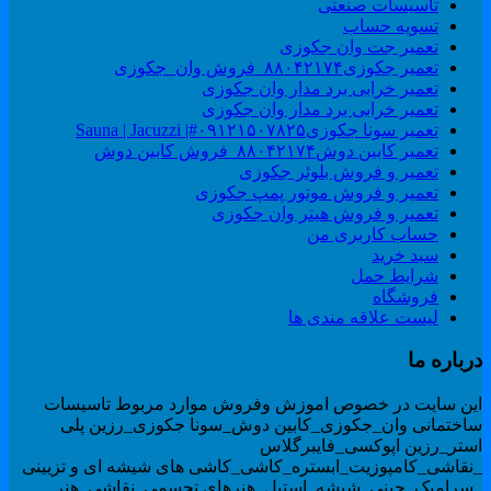
تاسیسات صنعتی
تسویه حساب
تعمیر جت وان جکوزی
تعمیر جکوزی۸۸۰۴۲۱۷۴_فروش وان_جکوزی
تعمیر خرابی برد مدار وان جکوزی
تعمیر خرابی برد مدار وان جکوزی
تعمیر سونا جکوزی۰۹۱۲۱۵۰۷۸۲۵#| Sauna | Jacuzzi
تعمیر کابین دوش۸۸۰۴۲۱۷۴_فروش کابین دوش
تعمیر و فروش بلوئر جکوزی
تعمیر و فروش موتور پمپ جکوزی
تعمیر و فروش هیتر وان جکوزی
حساب کاربری من
سبد خرید
شرایط حمل
فروشگاه
لیست علاقه مندی ها
رباره ما
ین سایت در خصوص اموزش وفروش موارد مربوط تاسیسات
اختمانی وان_جکوزی_کابین دوش_سونا جکوزی_رزین پلی
ستر_رزین اپوکسی_فایبرگلاس
نقاشی_کامپوزیت_ابستره_کاشی_کاشی های شیشه ای و تزیینی
سرامیک_چینی_شیشه_استیل_هنرهای تجسمی_نقاشی_هنر