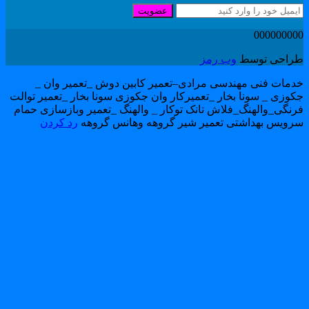
عضویت
00000000
راحی توسط
وب رمز
دمات فنی مهندسی مرادی–تعمیر کابین دوش _تعمیر وان _
کوزی _ سونا بخار _تعمیرکار وان جکوزی سونا بخار _تعمیر توالت
رنگی_والهنگ_فلاش تانک توکار _ والهنگ _تعمیر وبازسازی حمام
رویس بهداشتی تعمیر شیر گروهه وهانس گروهه
رد کردن