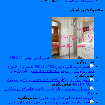
تاسیسات ساختمانی
- 16,116 views
حصولات پر امتیاز
تعمیر کابین دوش88042174
تماس بگیرید
تعمیر درب کابین دوش09121507825_تعمیر وان جکوزی
تماس بگیرید
تعمیر جکوزی روکار
-09121507825
تماس بگیرید
فروش قطعات اورجینال وان جکوزی
تماس بگیرید
تعمیر اتاق دوش در