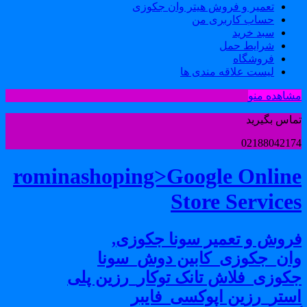
تعمیر و فروش هیتر وان جکوزی
حساب کاربری من
سبد خرید
شرایط حمل
فروشگاه
لیست علاقه مندی ها
شاهده منو
ماس بگیرید
0218804217
rominashoping>Google Onlin
Store Service
روش و تعمیر سونا جکوزی,
ان_جکوزی_کابین دوش_سونا
کوزی_فلاش تانک توکار_رزین پلی
ستر_رزین اپوکسی_فایبر