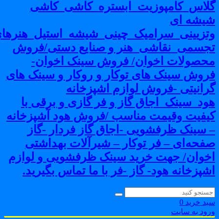
لاس_کامپوزیت_ابستره_کاشی_کاشی
یشه ای
تزیینی_سرامیک_چینی_شیشه_استیل_هنرهای
جسمی_نقاشی_هنر و صنایع دستی/فروش
حصولات اخوان/ فروش سینک اخوان-
روش سینک های توکار و روکار و سینک های
رانیتی -فروش لوازم اشپزخانه
ود_سینک_اجاق گاز و فر گازی و برقی با
یفیت وقیمت مناسب /فروش هود آشپزخانه
 سینک ظرفشویی -اجاق گاز فردار -گاز
فحه‌ای – فر توکار – شیرآلات بهداشتی
خوان/ جهت خرید سینک ظرفشویی و لوازم
شپزخانه هود- گاز -فر با ما تماس بگیرید.
بد خرید
0
رود به سایت