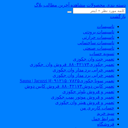
سته بندی محصولات
مشاهده آخرین مطالب بلاگ
ازگشت
تاسیسات
تاسیسات برودتی
تاسیسات حرارتی
تاسیسات ساختمانی
تاسیسات صنعتی
تسویه حساب
تعمیر جت وان جکوزی
تعمیر جکوزی۸۸۰۴۲۱۷۴_فروش وان_جکوزی
تعمیر خرابی برد مدار وان جکوزی
تعمیر خرابی برد مدار وان جکوزی
تعمیر سونا جکوزی۰۹۱۲۱۵۰۷۸۲۵#| Sauna | Jacuzzi
تعمیر کابین دوش۸۸۰۴۲۱۷۴_فروش کابین دوش
تعمیر و فروش بلوئر جکوزی
تعمیر و فروش موتور پمپ جکوزی
تعمیر و فروش هیتر وان جکوزی
حساب کاربری من
سبد خرید
شرایط حمل
فروشگاه