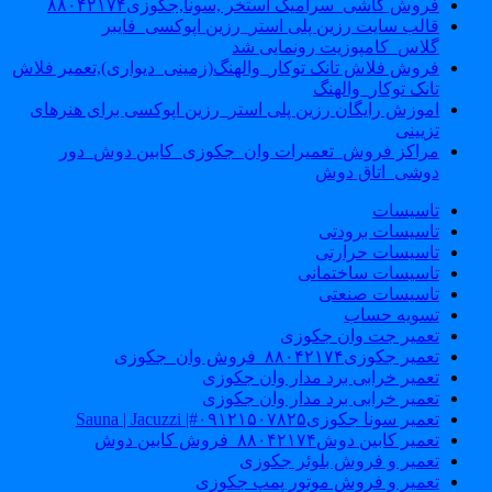
فروش کاشی_سرامیک استخر ,سونا,جکوزی۸۸۰۴۲۱۷۴
قالب سایت رزین پلی استر_رزین اپوکسی_فایبر
گلاس_کامپوزیت رونمایی شد
فروش فلاش تانک توکار_والهنگ(زمینی_دیواری),تعمیر فلاش
تانک توکار_والهنگ
اموزش رایگان رزین پلی استر_رزین اپوکسی برای هنرهای
تزیینی
مراکز فروش_تعمیرات وان_جکوزی_کابین دوش_دور
دوشی_اتاق دوش
تاسیسات
تاسیسات برودتی
تاسیسات حرارتی
تاسیسات ساختمانی
تاسیسات صنعتی
تسویه حساب
تعمیر جت وان جکوزی
تعمیر جکوزی۸۸۰۴۲۱۷۴_فروش وان_جکوزی
تعمیر خرابی برد مدار وان جکوزی
تعمیر خرابی برد مدار وان جکوزی
تعمیر سونا جکوزی۰۹۱۲۱۵۰۷۸۲۵#| Sauna | Jacuzzi
تعمیر کابین دوش۸۸۰۴۲۱۷۴_فروش کابین دوش
تعمیر و فروش بلوئر جکوزی
تعمیر و فروش موتور پمپ جکوزی