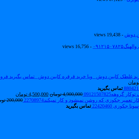
ین دوش
- 19,438 views
۰۹۱۲۱۵۰
- 16,756 views
ومان
تماس بگیرید
 گروهه09121507825
4,900,000
تومان
4,500,000
تومان
تعمیر جکوزی که روشن نمیشود و کار نمیکند22708974
200,000
توم
نا جکوزی 22420460
تماس بگیرید