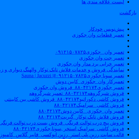
لیست علاقه مندی ها
بازگشت
پیش‌نویس خودکار
تعمیر قطعات وان جکوزی
تعمیر وان _جکوزی۰۹۱۲۱۵۰۷۸۲۵
تعمیر جت وان جکوزی
تعمیر خرابی برد مدار وان جکوزی
نمایندگی فروش و خدمات فلاش تانک توکار والهنگ دیواری و زمینی ۴۶۰
تعمیر سونا جکوزی۰۹۱۲۱۵۰۷۸۲۵#| Sauna | Jacuzzi
تعمیرکار وان_جکوزی_کابین دوش
تعمیر جکوزی۸۸۰۴۲۱۷۴_فروش وان جکوزی
فروش شیرگروهه۸۸۰۴۲۱۷۴_تعمیر شیرگروهه
فروش کاشی دکوراتیو۸۸۰۴۲۱۷۴_فروش کاشی بین کابینتی
فروش کاشی _سرامیک۸۸۰۴۲۱۷۴
تعمیر وان_جکوزی_ کابین دوش۸۸۰۴۲۱۷۴
فروش فلاش تانک توکار_گبریت۸۸۰۴۲۱۷۴
فروش پیچ درب توالت فرنگی_فروش بست درب توالت فرنگی والهنگ۷۸۲۵
فروش کاشی_سرامیک استخر ,سونا,جکوزی۸۸۰۴۲۱۷۴
قالب سایت رزین پلی استر_رزین اپوکسی_فایبر گلاس_کامپوز