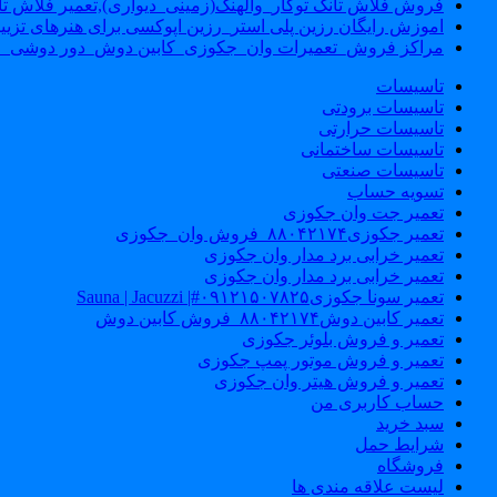
فروش فلاش تانک توکار_والهنگ(زمینی_دیواری),تعمیر فلاش تان
اموزش رایگان رزین پلی استر_رزین اپوکسی برای هنرهای تزیی
مراکز فروش_تعمیرات وان_جکوزی_کابین دوش_دور دوشی_ا
تاسیسات
تاسیسات برودتی
تاسیسات حرارتی
تاسیسات ساختمانی
تاسیسات صنعتی
تسویه حساب
تعمیر جت وان جکوزی
تعمیر جکوزی۸۸۰۴۲۱۷۴_فروش وان_جکوزی
تعمیر خرابی برد مدار وان جکوزی
تعمیر خرابی برد مدار وان جکوزی
تعمیر سونا جکوزی۰۹۱۲۱۵۰۷۸۲۵#| Sauna | Jacuzzi
تعمیر کابین دوش۸۸۰۴۲۱۷۴_فروش کابین دوش
تعمیر و فروش بلوئر جکوزی
تعمیر و فروش موتور پمپ جکوزی
تعمیر و فروش هیتر وان جکوزی
حساب کاربری من
سبد خرید
شرایط حمل
فروشگاه
لیست علاقه مندی ها