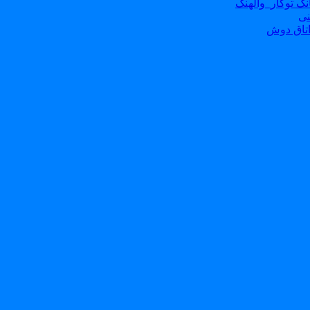
ک توکار_والهنگ
نی
تاق دوش