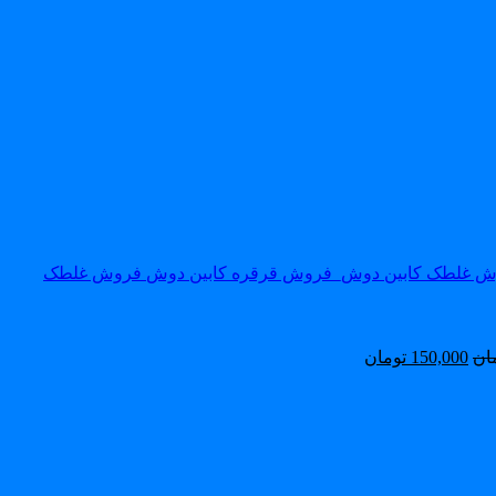
فروش غلطک
ان
150,000
تومان