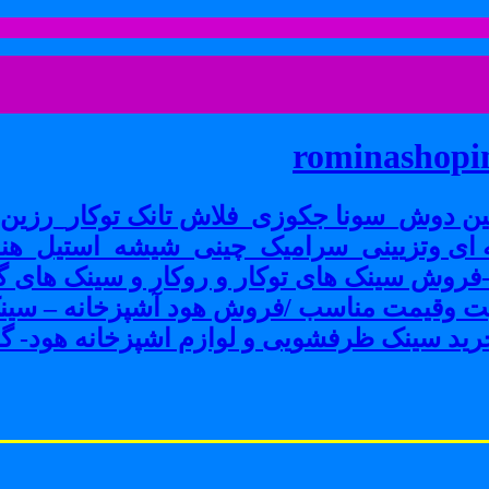
rominashopin
ن دوش_سونا جکوزی_فلاش تانک توکار_رزین پ
ی وتزیینی_سرامیک_چینی_شیشه_استیل_هنر
ش سینک های توکار و روکار و سینک های گرا
فیت وقیمت مناسب /فروش هود آشپزخانه – سین
ید سینک ظرفشویی و لوازم اشپزخانه هود- گاز 