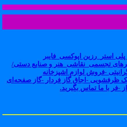
لی استر_رزین اپوکسی_فایبر
های تجسمی_نقاشی_هنر و صنایع دستی/
نیتی -فروش لوازم اشپزخانه
ک ظرفشویی -اجاق گاز فردار -گاز صفحه‌ای
-فر با ما تماس بگیرید.