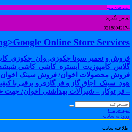
مشاهده منو
تماس بگیرید
02188042174
g>Google Online Store Services
فروش و تعمیر سونا جکوزی, وان_جکوزی_کابی
گلاس_کامپوزیت_ابستره_کاشی_کاشی شیشه ا
فروش محصولات اخوان/ فروش سینک اخوان-فرو
هود_سینک_اجاق گاز و فر گازی و برقی با کی
– فر توکار – شیرآلات بهداشتی اخوان/ جهت خر
سبد خرید
0
ورود به سایت
اطلاعیه سایت