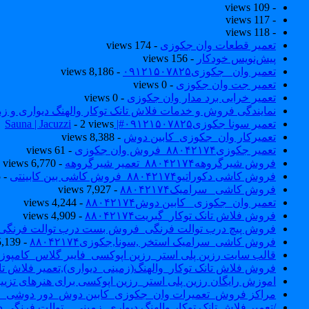
- 109 views
- 117 views
- 118 views
تعمیر قطعات وان جکوزی
- 174 views
پیش‌نویس خودکار
- 156 views
تعمیر وان _جکوزی۰۹۱۲۱۵۰۷۸۲۵
- 8,186 views
تعمیر جت وان جکوزی
- 0 views
تعمیر خرابی برد مدار وان جکوزی
- 0 views
نمایندگی فروش و خدمات فلاش تانک توکار والهنگ دیواری و زمینی ۴۶۰
تعمیر سونا جکوزی۰۹۱۲۱۵۰۷۸۲۵#| Sauna | Jacuzzi
- 2 views
تعمیرکار وان_جکوزی_کابین دوش
- 8,388 views
تعمیر جکوزی۸۸۰۴۲۱۷۴_فروش وان جکوزی
- 61 views
فروش شیرگروهه۸۸۰۴۲۱۷۴_تعمیر شیرگروهه
- 6,770 views
فروش کاشی دکوراتیو۸۸۰۴۲۱۷۴_فروش کاشی بین کابینتی
- 7,035 views
فروش کاشی _سرامیک۸۸۰۴۲۱۷۴
- 7,927 views
تعمیر وان_جکوزی_ کابین دوش۸۸۰۴۲۱۷۴
- 4,244 views
فروش فلاش تانک توکار_گبریت۸۸۰۴۲۱۷۴
- 4,909 views
فروش پیچ درب توالت فرنگی_فروش بست درب توالت فرنگی والهنگ۷۸۲۵
فروش کاشی_سرامیک استخر ,سونا,جکوزی۸۸۰۴۲۱۷۴
- 5,139 views
قالب سایت رزین پلی استر_رزین اپوکسی_فایبر گلاس_کامپوز
فروش فلاش تانک توکار_والهنگ(زمینی_دیواری),تعمیر فلاش تان
اموزش رایگان رزین پلی استر_رزین اپوکسی برای هنرهای تزیی
مراکز فروش_تعمیرات وان_جکوزی_کابین دوش_دور دوشی_ا
/تعمیر فلاش تانک توکار والهنگ دیواری_زمینی _ توالت فرنگی د