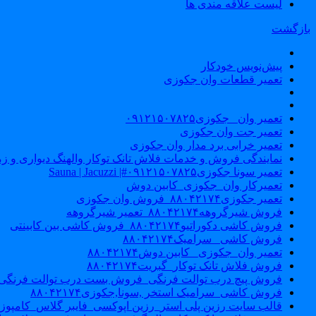
لیست علاقه مندی ها
بازگشت
پیش‌نویس خودکار
تعمیر قطعات وان جکوزی
تعمیر وان _جکوزی۰۹۱۲۱۵۰۷۸۲۵
تعمیر جت وان جکوزی
تعمیر خرابی برد مدار وان جکوزی
نمایندگی فروش و خدمات فلاش تانک توکار والهنگ دیواری و زمینی ۴۶۰
تعمیر سونا جکوزی۰۹۱۲۱۵۰۷۸۲۵#| Sauna | Jacuzzi
تعمیرکار وان_جکوزی_کابین دوش
تعمیر جکوزی۸۸۰۴۲۱۷۴_فروش وان جکوزی
فروش شیرگروهه۸۸۰۴۲۱۷۴_تعمیر شیرگروهه
فروش کاشی دکوراتیو۸۸۰۴۲۱۷۴_فروش کاشی بین کابینتی
فروش کاشی _سرامیک۸۸۰۴۲۱۷۴
تعمیر وان_جکوزی_ کابین دوش۸۸۰۴۲۱۷۴
فروش فلاش تانک توکار_گبریت۸۸۰۴۲۱۷۴
فروش پیچ درب توالت فرنگی_فروش بست درب توالت فرنگی والهنگ۷۸۲۵
فروش کاشی_سرامیک استخر ,سونا,جکوزی۸۸۰۴۲۱۷۴
قالب سایت رزین پلی استر_رزین اپوکسی_فایبر گلاس_کامپوز