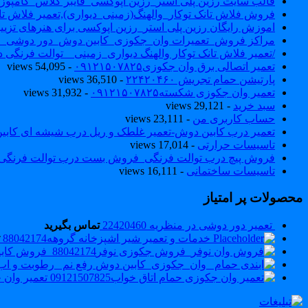
قالب سایت رزین پلی استر_رزین اپوکسی_فایبر گلاس_کامپوز
فروش فلاش تانک توکار_والهنگ(زمینی_دیواری),تعمیر فلاش تان
اموزش رایگان رزین پلی استر_رزین اپوکسی برای هنرهای تزیی
مراکز فروش_تعمیرات وان_جکوزی_کابین دوش_دور دوشی_ا
/تعمیر فلاش تانک توکار والهنگ دیواری_زمینی _ توالت فرنگی د
تعمیر اتصالی برق وان جکوزی۰۹۱۲۱۵۰۷۸۲۵
- 54,095 views
پارتیشن حمام تجریش ۲۲۴۲۰۴۶۰
- 36,510 views
تعمیر وان جکوزی شکسته۰۹۱۲۱۵۰۷۸۲۵
- 31,932 views
سبد خرید
- 29,121 views
حساب کاربری من
- 23,111 views
تعمیر درب کابین دوش-تعمیر غلطک و ریل درب شیشه ای کاب
تاسیسات حرارتی
- 17,014 views
فروش پیچ درب توالت فرنگی_فروش بست درب توالت فرنگی والهنگ۷۸۲۵
تاسیسات ساختمانی
- 16,111 views
محصولات پر امتیاز
تعمیر دور دوشی در منظریه 22420460
تماس بگیرید
خدمات و تعمیر شیر اشپزخانه گروهه88042174
رفع نم _رطوبت و اب
تعمیر وان جکو