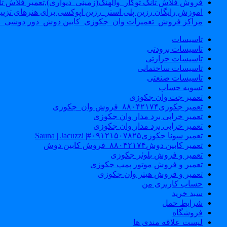
فروش فلاش تانک توکار_والهنگ(زمینی_دیواری),تعمیر فلاش تان
اموزش رایگان رزین پلی استر_رزین اپوکسی برای هنرهای تزیی
مراکز فروش_تعمیرات وان_جکوزی_کابین دوش_دور دوشی_ا
تاسیسات
تاسیسات برودتی
تاسیسات حرارتی
تاسیسات ساختمانی
تاسیسات صنعتی
تسویه حساب
تعمیر جت وان جکوزی
تعمیر جکوزی۸۸۰۴۲۱۷۴_فروش وان_جکوزی
تعمیر خرابی برد مدار وان جکوزی
تعمیر خرابی برد مدار وان جکوزی
تعمیر سونا جکوزی۰۹۱۲۱۵۰۷۸۲۵#| Sauna | Jacuzzi
تعمیر کابین دوش۸۸۰۴۲۱۷۴_فروش کابین دوش
تعمیر و فروش بلوئر جکوزی
تعمیر و فروش موتور پمپ جکوزی
تعمیر و فروش هیتر وان جکوزی
حساب کاربری من
سبد خرید
شرایط حمل
فروشگاه
لیست علاقه مندی ها