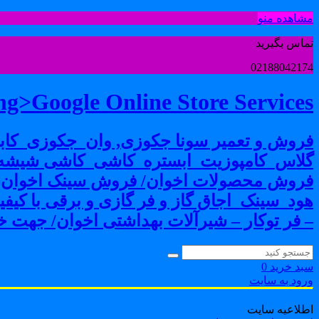
مشاهده منو
تماس بگیرید
02188042174
g>Google Online Store Services
فروش و تعمیر سونا جکوزی, وان_جکوزی_کابی
گلاس_کامپوزیت_ابستره_کاشی_کاشی شیشه ا
فروش محصولات اخوان/ فروش سینک اخوان-فرو
هود_سینک_اجاق گاز و فر گازی و برقی با کی
– فر توکار – شیرآلات بهداشتی اخوان/ جهت خر
سبد خرید
0
ورود به سایت
اطلاعیه سایت