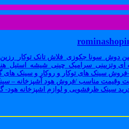
rominashopin
ن دوش_سونا جکوزی_فلاش تانک توکار_رزین پ
ی وتزیینی_سرامیک_چینی_شیشه_استیل_هنر
ش سینک های توکار و روکار و سینک های گرا
فیت وقیمت مناسب /فروش هود آشپزخانه – سین
ید سینک ظرفشویی و لوازم اشپزخانه هود- گاز 