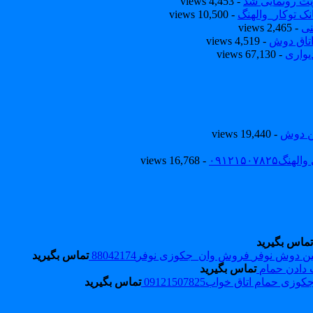
یت رونمایی شد
- 4,453 views
ک توکار_والهنگ
- 10,500 views
نی
- 2,465 views
تاق دوش
- 4,519 views
یواری
- 67,130 views
ین دوش
- 19,440 views
۰۹۱۲۱۵۰
- 16,768 views
تماس بگیرید
فروش وان_جکوزی نوفر88042174
تماس بگیرید
 دادن حمام
تماس بگیرید
زی حمام اتاق خواب09121507825
تماس بگیرید