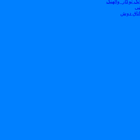
ک توکار_والهنگ
نی
تاق دوش