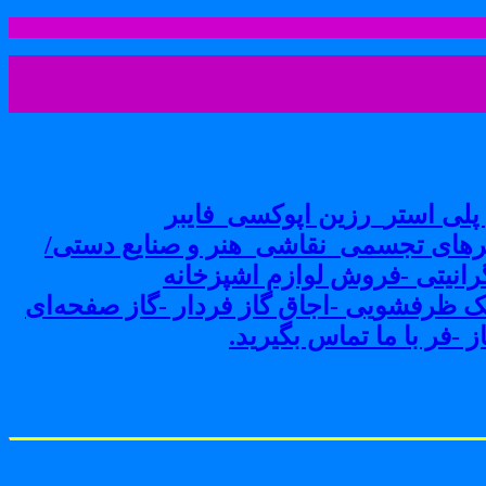
لی استر_رزین اپوکسی_فایبر
های تجسمی_نقاشی_هنر و صنایع دستی/
نیتی -فروش لوازم اشپزخانه
ک ظرفشویی -اجاق گاز فردار -گاز صفحه‌ای
-فر با ما تماس بگیرید.