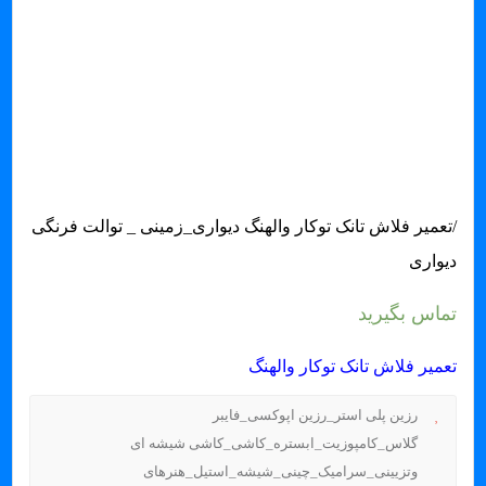
/تعمیر فلاش تانک توکار والهنگ دیواری_زمینی _ توالت فرنگی
دیواری
تماس بگیرید
تعمیر فلاش تانک توکار والهنگ
رزین پلی استر_رزین اپوکسی_فایبر
گلاس_کامپوزیت_ابستره_کاشی_کاشی شیشه ای
وتزیینی_سرامیک_چینی_شیشه_استیل_هنرهای