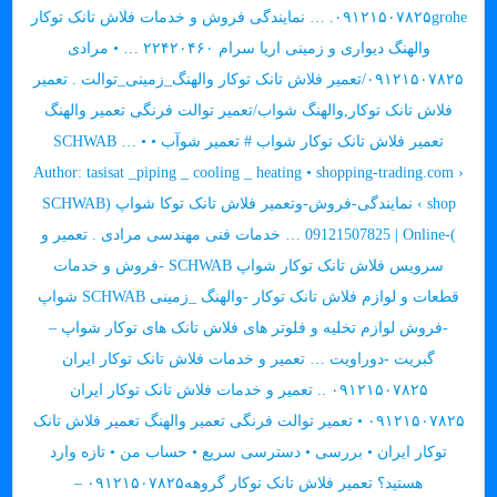
۰۹۱۲۱۵۰۷۸۲۵grohe. … نمایندگی فروش و خدمات فلاش تانک توکار
والهنگ دیواری و زمینی اریا سرام ۲۲۴۲۰۴۶۰ … • مرادی
۰۹۱۲۱۵۰۷۸۲۵/تعمیر فلاش تانک توکار والهنگ_زمینی_توالت . تعمیر
فلاش تانک توکار,والهنگ شواب/تعمیر توالت فرنگی تعمیر والهنگ
تعمیر فلاش تانک توکار شواب # تعمیر شوآب SCHWAB … • •
Author: tasisat _piping _ cooling _ heating • shopping-trading.com ›
shop › نمایندگی-فروش-وتعمیر فلاش تانک توکا شواپ (SCHWAB
)-09121507825 | Online … خدمات فنی مهندسی مرادی . تعمیر و
سرویس فلاش تانک توکار شواپ SCHWAB -فروش و خدمات
قطعات و لوازم فلاش تانک توکار -والهنگ _زمینی SCHWAB شواپ
-فروش لوازم تخلیه و فلوتر های فلاش تانک های توکار شواپ –
گبریت -دوراویت … تعمیر و خدمات فلاش تانک توکار ایران
۰۹۱۲۱۵۰۷۸۲۵ .. تعمیر و خدمات فلاش تانک توکار ایران
۰۹۱۲۱۵۰۷۸۲۵ • تعمیر توالت فرنگی تعمیر والهنگ تعمیر فلاش تانک
توکار ایران • بررسی • دسترسی سریع • حساب من • تازه وارد
هستید؟ تعمیر فلاش تانک توکار گروهه۰۹۱۲۱۵۰۷۸۲۵ –