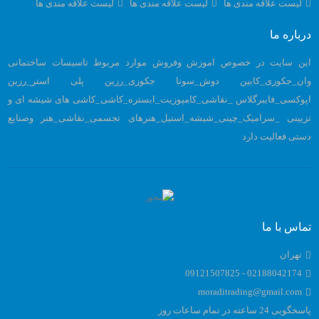
لیست علاقه مندی ها
لیست علاقه مندی ها
لیست علاقه مندی ها
درباره ما
این سایت در خصوص اموزش وفروش موارد مربوط تاسیسات ساختمانی
وان_جکوزی_کابین دوش_سونا جکوزی_رزین پلی استر_رزین
اپوکسی_فایبرگلاس _نقاشی_کامپوزیت_ابستره_کاشی_کاشی های شیشه ای و
تزیینی _سرامیک_چینی_شیشه_استیل_هنرهای تجسمی_نقاشی_هنر وصنایع
دستی فعالیت دارد
تماس با ما
تهران
02188042174 - 09121507825
moraditrading@gmail.com
پاسخگویی 24 ساعته در تمام ساعات روز