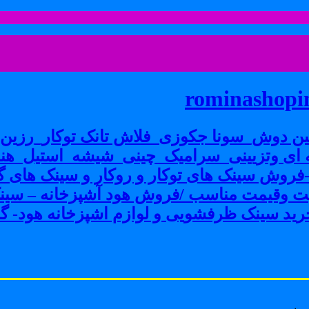
rominashopin
ن دوش_سونا جکوزی_فلاش تانک توکار_رزین پ
ی وتزیینی_سرامیک_چینی_شیشه_استیل_هنر
ش سینک های توکار و روکار و سینک های گرا
فیت وقیمت مناسب /فروش هود آشپزخانه – سین
ید سینک ظرفشویی و لوازم اشپزخانه هود- گاز 