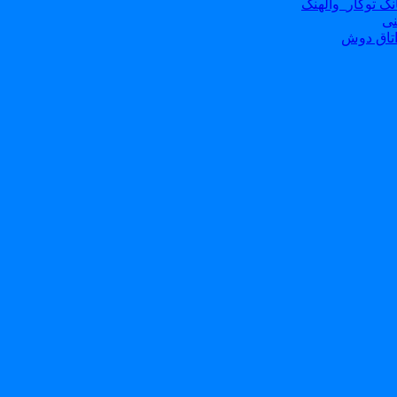
ک توکار_والهنگ
نی
تاق دوش