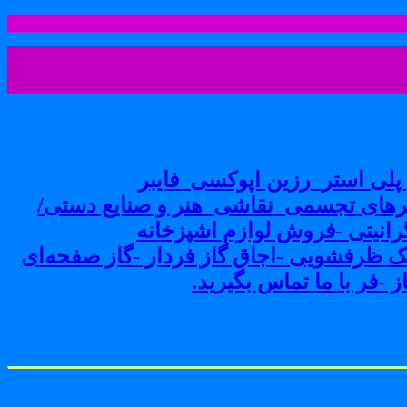
لی استر_رزین اپوکسی_فایبر
های تجسمی_نقاشی_هنر و صنایع دستی/
نیتی -فروش لوازم اشپزخانه
ک ظرفشویی -اجاق گاز فردار -گاز صفحه‌ای
-فر با ما تماس بگیرید.