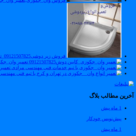
فروش وان_جکوزی,تعمیر وان_ج
فروش زیر دوشی09121507825_تعمیر زیر دوشی
تعمیر وان_جکوزی_ک
تعمیر
آخرین مطالب بلاگ
1 ماه پیش
پیش‌نویس خودکار
1 ماه پیش