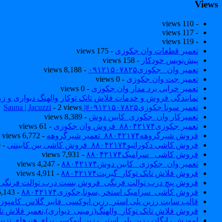
Views
- 110 views
- 117 views
- 119 views
تعمیر قطعات وان جکوزی
- 175 views
پیش‌نویس خودکار
- 158 views
تعمیر وان _جکوزی۰۹۱۲۱۵۰۷۸۲۵
- 8,188 views
تعمیر جت وان جکوزی
- 0 views
تعمیر خرابی برد مدار وان جکوزی
- 0 views
نمایندگی فروش و خدمات فلاش تانک توکار والهنگ دیواری و زمینی ۴۶۰
تعمیر سونا جکوزی۰۹۱۲۱۵۰۷۸۲۵#| Sauna | Jacuzzi
- 2 views
تعمیرکار وان_جکوزی_کابین دوش
- 8,389 views
تعمیر جکوزی۸۸۰۴۲۱۷۴_فروش وان جکوزی
- 61 views
فروش شیرگروهه۸۸۰۴۲۱۷۴_تعمیر شیرگروهه
- 6,772 views
فروش کاشی دکوراتیو۸۸۰۴۲۱۷۴_فروش کاشی بین کابینتی
- 7,040 views
فروش کاشی _سرامیک۸۸۰۴۲۱۷۴
- 7,931 views
تعمیر وان_جکوزی_ کابین دوش۸۸۰۴۲۱۷۴
- 4,247 views
فروش فلاش تانک توکار_گبریت۸۸۰۴۲۱۷۴
- 4,911 views
فروش پیچ درب توالت فرنگی_فروش بست درب توالت فرنگی والهنگ۷۸۲۵
فروش کاشی_سرامیک استخر ,سونا,جکوزی۸۸۰۴۲۱۷۴
- 5,143 views
قالب سایت رزین پلی استر_رزین اپوکسی_فایبر گلاس_کامپوز
فروش فلاش تانک توکار_والهنگ(زمینی_دیواری),تعمیر فلاش تان
اموزش رایگان رزین پلی استر_رزین اپوکسی برای هنرهای تزیی