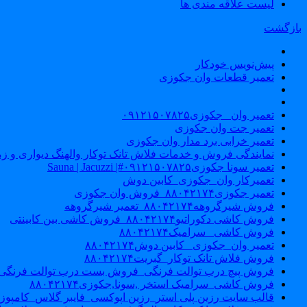
لیست علاقه مندی ها
بازگشت
پیش‌نویس خودکار
تعمیر قطعات وان جکوزی
تعمیر وان _جکوزی۰۹۱۲۱۵۰۷۸۲۵
تعمیر جت وان جکوزی
تعمیر خرابی برد مدار وان جکوزی
نمایندگی فروش و خدمات فلاش تانک توکار والهنگ دیواری و زمینی ۴۶۰
تعمیر سونا جکوزی۰۹۱۲۱۵۰۷۸۲۵#| Sauna | Jacuzzi
تعمیرکار وان_جکوزی_کابین دوش
تعمیر جکوزی۸۸۰۴۲۱۷۴_فروش وان جکوزی
فروش شیرگروهه۸۸۰۴۲۱۷۴_تعمیر شیرگروهه
فروش کاشی دکوراتیو۸۸۰۴۲۱۷۴_فروش کاشی بین کابینتی
فروش کاشی _سرامیک۸۸۰۴۲۱۷۴
تعمیر وان_جکوزی_ کابین دوش۸۸۰۴۲۱۷۴
فروش فلاش تانک توکار_گبریت۸۸۰۴۲۱۷۴
فروش پیچ درب توالت فرنگی_فروش بست درب توالت فرنگی والهنگ۷۸۲۵
فروش کاشی_سرامیک استخر ,سونا,جکوزی۸۸۰۴۲۱۷۴
قالب سایت رزین پلی استر_رزین اپوکسی_فایبر گلاس_کامپوز