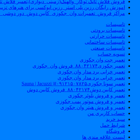
فروش فلاش تانک توکار_والهنگ(زمینی_دیواری),تعمیر فلاش تان
اموزش رایگان رزین پلی استر_رزین اپوکسی برای هنرهای تزیی
مراکز فروش_تعمیرات وان_جکوزی_کابین دوش_دور دوشی_ا
تاسیسات
تاسیسات برودتی
تاسیسات حرارتی
تاسیسات ساختمانی
تاسیسات صنعتی
تسویه حساب
تعمیر جت وان جکوزی
تعمیر جکوزی۸۸۰۴۲۱۷۴_فروش وان_جکوزی
تعمیر خرابی برد مدار وان جکوزی
تعمیر خرابی برد مدار وان جکوزی
تعمیر سونا جکوزی۰۹۱۲۱۵۰۷۸۲۵#| Sauna | Jacuzzi
تعمیر کابین دوش۸۸۰۴۲۱۷۴_فروش کابین دوش
تعمیر و فروش بلوئر جکوزی
تعمیر و فروش موتور پمپ جکوزی
تعمیر و فروش هیتر وان جکوزی
حساب کاربری من
سبد خرید
شرایط حمل
فروشگاه
لیست علاقه مندی ها