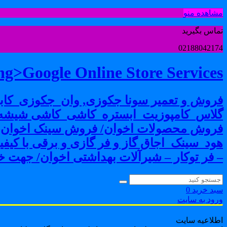
مشاهده منو
تماس بگیرید
02188042174
g>Google Online Store Services
فروش و تعمیر سونا جکوزی, وان_جکوزی_کابی
گلاس_کامپوزیت_ابستره_کاشی_کاشی شیشه ا
فروش محصولات اخوان/ فروش سینک اخوان-فرو
هود_سینک_اجاق گاز و فر گازی و برقی با کی
– فر توکار – شیرآلات بهداشتی اخوان/ جهت خر
سبد خرید
0
ورود به سایت
اطلاعیه سایت