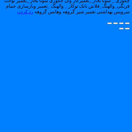
کوزی _ سونا بخار _تعمیرکار وان جکوزی سونا بخار _تعمیر توالت
رنگی_والهنگ_فلاش تانک توکار _ والهنگ _تعمیر وبازسازی حمام
رویس بهداشتی تعمیر شیر گروهه وهانس گروهه
رد کردن