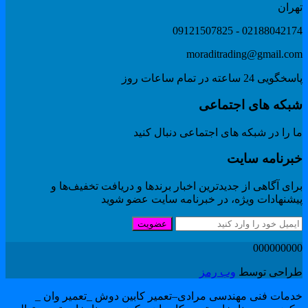
هران
02188042174 - 091215078
moraditrading@gmail.co
گویی 24 ساعته در تمام ساعات روز
بکه های اجتماعی
 را در شبکه های اجتماعی دنبال کنید
برنامه سایت
ای آگاهی از جدیدترین اخبار برندها و دریافت تخفیف‌ها و
یشنهادات ویژه، در خبرنامه سایت عضو شوید
عضویت
00000000
راحی توسط
وب رمز
دمات فنی مهندسی مرادی–تعمیر کابین دوش _تعمیر وان _