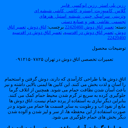
زین پلی استر_رزین اپوکسی_فایبر
لاس_کامپوزیت_ابستره_کاشی_کاشی شیشه ای
تزیینی_سرامیک_چینی_شیشه_استیل_هنرهای
جسمی_نقاشی_هنر و صنایع دستی
سته:
تعمیر اتاق دوش 22420460
برچسب:
اتاق دوش
,
تعمیر اتاق
وش
,
تعمیر اتاق دوش در اقدسیه
,
تعمیر اتاق دوش در اقدسیه
2242046
وضیحات محصول
تعمیرات تخصصی اتاق دوش در تهران ۰۹۱۲۱۵۰۷۸۲۵
تاق دوش ها با طراحی کارآمدی که دارند، دوش گرفتن و استحمام
 آسان و لذت بخش می کنند. این کابین ها ایمنی بالایی داشته و نیز
اعث آسان شدن نظافت حمام می شوند. همچنین از اتلاف گرما
لوگیری کرده به سریع تر گرم شدن محیط حمام کمک می کنند.
ابراین دیگر نیازی به استفاده از پرده حمام نیست. اتاق دوش ها
انع از نفوذ آب و رطوبت به سایر قسمت ها حمام می شوند و در
ورت استفاده از این محفظه ها، از سر و لیز شدن و آلوده شدن
یگر بخش های حمام جلوگیری می شود.