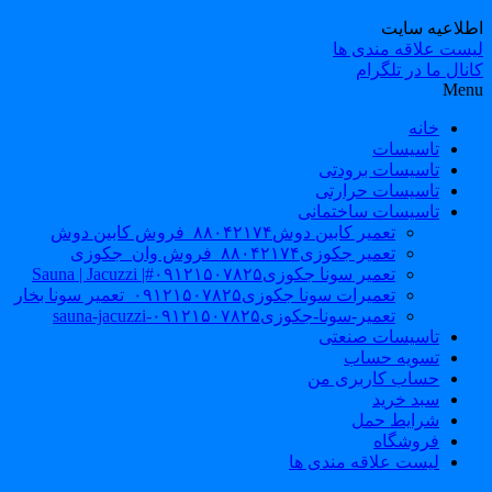
طلاعیه سایت
یست علاقه مندی ها
نال ما در تلگرام
Men
خانه
تاسیسات
تاسیسات برودتی
تاسیسات حرارتی
تاسیسات ساختمانی
تعمیر کابین دوش۸۸۰۴۲۱۷۴_فروش کابین دوش
تعمیر جکوزی۸۸۰۴۲۱۷۴_فروش وان_جکوزی
تعمیر سونا جکوزی۰۹۱۲۱۵۰۷۸۲۵#| Sauna | Jacuzzi
تعمیرات سونا جکوزی۰۹۱۲۱۵۰۷۸۲۵_تعمیر سونا بخار
تعمیر-سونا-جکوزی۰۹۱۲۱۵۰۷۸۲۵-sauna-jacuzzi
تاسیسات صنعتی
تسویه حساب
حساب کاربری من
سبد خرید
شرایط حمل
فروشگاه
لیست علاقه مندی ها