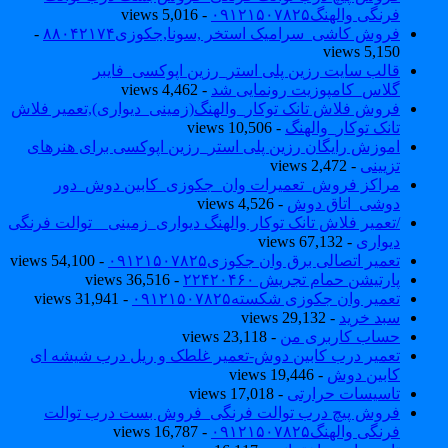
فرنگی والهنگ۰۹۱۲۱۵۰۷۸۲۵
- 5,016 views
فروش کاشی_سرامیک استخر ,سونا,جکوزی۸۸۰۴۲۱۷۴
-
5,150 views
قالب سایت رزین پلی استر_رزین اپوکسی_فایبر
گلاس_کامپوزیت رونمایی شد
- 4,462 views
فروش فلاش تانک توکار_والهنگ(زمینی_دیواری),تعمیر فلاش
تانک توکار_والهنگ
- 10,506 views
اموزش رایگان رزین پلی استر_رزین اپوکسی برای هنرهای
تزیینی
- 2,472 views
مراکز فروش_تعمیرات وان_جکوزی_کابین دوش_دور
دوشی_اتاق دوش
- 4,526 views
/تعمیر فلاش تانک توکار والهنگ دیواری_زمینی _ توالت فرنگی
دیواری
- 67,132 views
تعمیر اتصالی برق وان جکوزی۰۹۱۲۱۵۰۷۸۲۵
- 54,100 views
پارتیشن حمام تجریش ۲۲۴۲۰۴۶۰
- 36,516 views
تعمیر وان جکوزی شکسته۰۹۱۲۱۵۰۷۸۲۵
- 31,941 views
سبد خرید
- 29,132 views
حساب کاربری من
- 23,118 views
تعمیر درب کابین دوش-تعمیر غلطک و ریل درب شیشه ای
کابین دوش
- 19,446 views
تاسیسات حرارتی
- 17,018 views
فروش پیچ درب توالت فرنگی_فروش بست درب توالت
فرنگی والهنگ۰۹۱۲۱۵۰۷۸۲۵
- 16,787 views