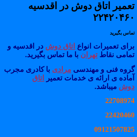
عمیر اتاق دوش در اقدسیه
۲۲۴۲۰۴۶
ماس بگیرید
رای تعمیرات انواع
اتاق دوش
در اقدسیه و
مامی نقاط
تهران
با ما تماس بگیرید.
روه فنی و مهندسی
مرادی
با کادری مجرب
ماده ی ارائه ی خدمات تعمیر
اتاق
وش
میباشد.
2270897
2242046
0912150782