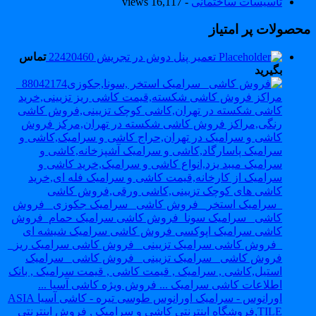
تاسیسات ساختمانی
- 16,117 views
حصولات پر امتیاز
تعمیر پنل دوش در تجریش 22420460
تماس
بگیرید