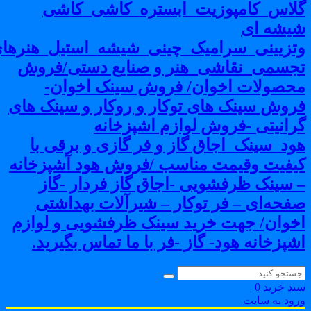
لاس_کامپوزیت_ابستره_کاشی_کاشی
یشه ای
تزیینی_سرامیک_چینی_شیشه_استیل_هنرهای
جسمی_نقاشی_هنر و صنایع دستی/فروش
حصولات اخوان/ فروش سینک اخوان-
روش سینک های توکار و روکار و سینک های
رانیتی -فروش لوازم اشپزخانه
ود_سینک_اجاق گاز و فر گازی و برقی با
یفیت وقیمت مناسب /فروش هود آشپزخانه
 سینک ظرفشویی -اجاق گاز فردار -گاز
فحه‌ای – فر توکار – شیرآلات بهداشتی
خوان/ جهت خرید سینک ظرفشویی و لوازم
شپزخانه هود- گاز -فر با ما تماس بگیرید.
بد خرید
0
رود به سایت