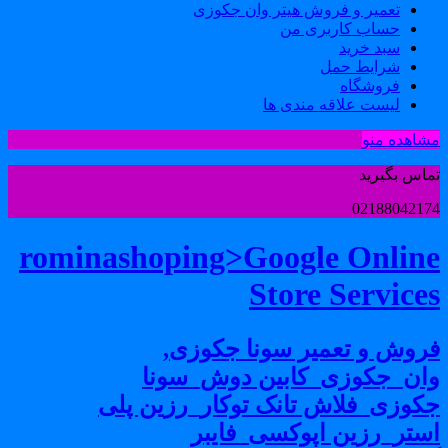
تعمیر و فروش هیتر وان جکوزی
حساب کاربری من
سبد خرید
شرایط حمل
فروشگاه
لیست علاقه مندی ها
شاهده منو
ماس بگیرید
0218804217
rominashoping>Google Onlin
Store Service
روش و تعمیر سونا جکوزی,
ان_جکوزی_کابین دوش_سونا
کوزی_فلاش تانک توکار_رزین پلی
ستر_رزین اپوکسی_فایبر