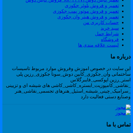
تعمیر و فروش بلوئر جکوزی
تعمیر و فروش موتور پمپ جکوزی
تعمیر و فروش هیتر وان جکوزی
حساب کاربری من
سبد خرید
شرایط حمل
فروشگاه
لیست علاقه مندی ها
رباره ما
ین سایت در خصوص اموزش وفروش موارد مربوط تاسیسات
اختمانی وان_جکوزی_کابین دوش_سونا جکوزی_رزین پلی
ستر_رزین اپوکسی_فایبرگلاس
نقاشی_کامپوزیت_ابستره_کاشی_کاشی های شیشه ای و تزیینی
سرامیک_چینی_شیشه_استیل_هنرهای تجسمی_نقاشی_هنر
صنایع دستی فعالیت دارد
ماس با ما