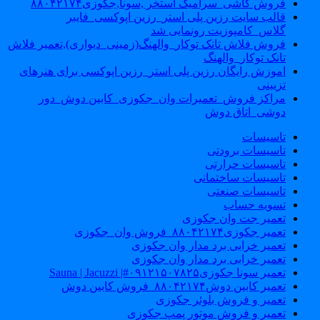
فروش کاشی_سرامیک استخر ,سونا,جکوزی۸۸۰۴۲۱۷۴
قالب سایت رزین پلی استر_رزین اپوکسی_فایبر
گلاس_کامپوزیت رونمایی شد
فروش فلاش تانک توکار_والهنگ(زمینی_دیواری),تعمیر فلاش
تانک توکار_والهنگ
اموزش رایگان رزین پلی استر_رزین اپوکسی برای هنرهای
تزیینی
مراکز فروش_تعمیرات وان_جکوزی_کابین دوش_دور
دوشی_اتاق دوش
تاسیسات
تاسیسات برودتی
تاسیسات حرارتی
تاسیسات ساختمانی
تاسیسات صنعتی
تسویه حساب
تعمیر جت وان جکوزی
تعمیر جکوزی۸۸۰۴۲۱۷۴_فروش وان_جکوزی
تعمیر خرابی برد مدار وان جکوزی
تعمیر خرابی برد مدار وان جکوزی
تعمیر سونا جکوزی۰۹۱۲۱۵۰۷۸۲۵#| Sauna | Jacuzzi
تعمیر کابین دوش۸۸۰۴۲۱۷۴_فروش کابین دوش
تعمیر و فروش بلوئر جکوزی
تعمیر و فروش موتور پمپ جکوزی