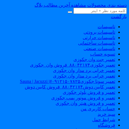
سته بندی محصولات
مشاهده آخرین مطالب بلاگ
ازگشت
تاسیسات
تاسیسات برودتی
تاسیسات حرارتی
تاسیسات ساختمانی
تاسیسات صنعتی
تسویه حساب
تعمیر جت وان جکوزی
تعمیر جکوزی۸۸۰۴۲۱۷۴_فروش وان_جکوزی
تعمیر خرابی برد مدار وان جکوزی
تعمیر خرابی برد مدار وان جکوزی
تعمیر سونا جکوزی۰۹۱۲۱۵۰۷۸۲۵#| Sauna | Jacuzzi
تعمیر کابین دوش۸۸۰۴۲۱۷۴_فروش کابین دوش
تعمیر و فروش بلوئر جکوزی
تعمیر و فروش موتور پمپ جکوزی
تعمیر و فروش هیتر وان جکوزی
حساب کاربری من
سبد خرید
شرایط حمل
فروشگاه