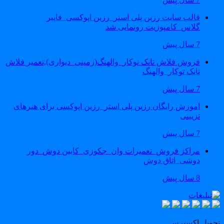
قالب سایت رزین پلی استر_رزین اپوکسی_فایبر
گلاس_کامپوزیت رونمایی شد
7 سال پیش
فروش فلاش تانک توکار_والهنگ(زمینی_دیواری),تعمیر فلاش
تانک توکار_والهنگ
7 سال پیش
اموزش رایگان رزین پلی استر_رزین اپوکسی برای هنرهای
تزیینی
7 سال پیش
مراکز فروش_تعمیرات وان_جکوزی_کابین دوش_دور
دوشی_اتاق دوش
8 سال پیش
حویل اکسپرس